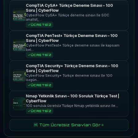
CompTIA CySA+ Türkçe Deneme Sınavı – 100
Soru | CyberFlow
CyberFlow CySA+ Türkçe deneme sınavı ile SOC
analist,…
ÜCRETSİZ
CompTIA PenTest+ Türkçe Deneme Sınavı – 100
Soru | CyberFlow
CyberFlow PenTest+ Türkçe deneme sınavı ile kapsam
bel…
ÜCRETSİZ
CompTIA Security+ Türkçe Deneme Sınavı – 100
Soru | CyberFlow
CyberFlow Security+ Türkçe deneme sınavı ile 100
özgün…
ÜCRETSİZ
Nmap Yetkinlik Sınavı – 100 Soruluk Türkçe Test |
CyberFlow
100 soruluk ücretsiz Türkçe Nmap yetkinlik sınavı ile…
ÜCRETSİZ
🆓 Tüm Ücretsiz Sınavları Gör