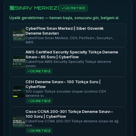
SINAV MERKEZİ
ÜCRETSİZ
Üyelik gerektirmez — hemen başla, sonucunu gör, belgeni al.
CyberFlow Sınav Merkezi | Siber Güvenlik
Deneme Sınavları
CyberFlow Sınav Merkezi; CEH, PenTest+, Security+,
AWS…
AWS Certified Security Specialty Türkçe Deneme
Sınavı – 65 Soru | CyberFlow
CyberFlow AWS Security Specialty Türkçe deneme
sınavı…
ÜCRETSİZ
CEH Deneme Sınavı – 100 Türkçe Soru |
CyberFlow
100 özgün Türkçe sorudan oluşan ücretsiz CEH
deneme sı…
ÜCRETSİZ
Cisco CCNA 200-301 Türkçe Deneme Sınavı –
100 Soru | CyberFlow
CyberFlow CCNA 200-301 Türkçe deneme sınavı ile ağ
tem…
ÜCRETSİZ