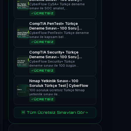
CyberFlow
CyberFlow CySA+ Türkçe deneme
sınavı ile SOC analist,…
ÜCRETSİZ
CompTIA PenTest+ Türkçe
Deneme Sınavı – 100 Soru |
CyberFlow
CyberFlow PenTest+ Türkçe deneme
sınavı ile kapsam bel…
ÜCRETSİZ
CompTIA Security+ Türkçe
Deneme Sınavı – 100 Soru |
CyberFlow
CyberFlow Security+ Türkçe
deneme sınavı ile 100 özgün…
ÜCRETSİZ
Nmap Yetkinlik Sınavı – 100
Soruluk Türkçe Test | CyberFlow
100 soruluk ücretsiz Türkçe Nmap
yetkinlik sınavı ile…
ÜCRETSİZ
🆓 Tüm Ücretsiz Sınavları Gör