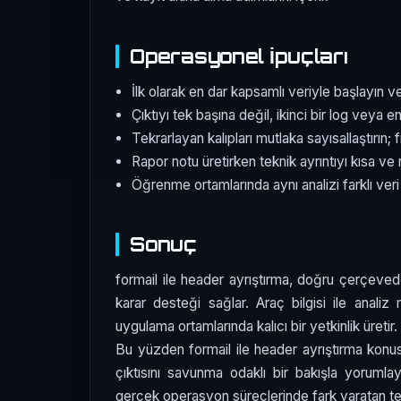
Operasyonel İpuçları
İlk olarak en dar kapsamlı veriyle başlayın v
Çıktıyı tek başına değil, ikinci bir log veya e
Tekrarlayan kalıpları mutlaka sayısallaştırın; 
Rapor notu üretirken teknik ayrıntıyı kısa ve 
Öğrenme ortamlarında aynı analizi farklı veri
Sonuç
formail ile header ayrıştırma, doğru çerçevede 
karar desteği sağlar. Araç bilgisi ile anali
uygulama ortamlarında kalıcı bir yetkinlik üretir.
Bu yüzden formail ile header ayrıştırma kon
çıktısını savunma odaklı bir bakışla yorumla
gerçek operasyon süreçlerinde fark yaratan tem