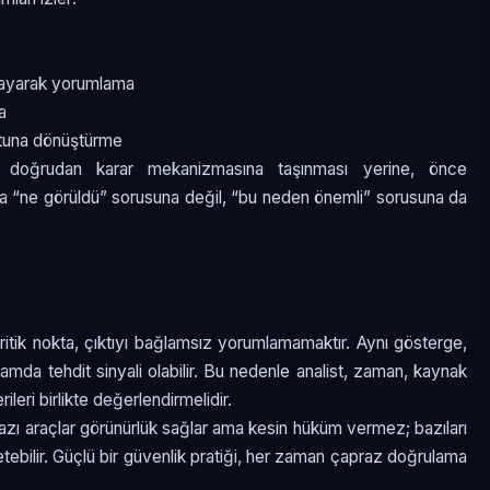
layarak yorumlama
a
otuna dönüştürme
n doğrudan karar mekanizmasına taşınması yerine, önce
zca “ne görüldü” sorusuna değil, “bu neden önemli” sorusuna da
 kritik nokta, çıktıyı bağlamsız yorumlamamaktır. Aynı gösterge,
amda tehdit sinyali olabilir. Bu nedenle analist, zaman, kaynak
ileri birlikte değerlendirmelidir.
r. Bazı araçlar görünürlük sağlar ama kesin hüküm vermez; bazıları
etebilir. Güçlü bir güvenlik pratiği, her zaman çapraz doğrulama