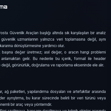
rma
sta Güvenlik Araçları başlığı altında sık karşılaşılan bir analiz
güvenlik uzmanlarının yalnızca veri toplamasına değil, aynı
k kararına dönüştürmesine yardımcı olur.
k başına değer üretmez; asıl değer, o aracın hangi problemi
anlamaktan gelir. Bu nedenle bu içerik, formail ile header
değil, görünürlük, doğrulama ve raporlama ekseninde ele alır.
r, ağ paketleri, yapılandırma dosyaları ve artefaktlar arasında
der ayrıştırma, bu karar sürecinde belirli bir veri türünü veya
önemli bir araç veya yöntemdir.
ifleri azaltmaya, kapsamı daraltmaya ve teknik ekipler arasında