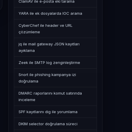
ClamAV ile e-posta eki tarama
YARA ile ek dosyalarda IOC arama
CyberChef ile header ve URL
çözümleme
jq ile mail gateway JSON kayıtları
ayıklama
Zeek ile SMTP log zenginleştirme
Snort ile phishing kampanya izi
doğrulama
DMARC raporlarını komut satırında
inceleme
SPF kayıtlarını dig ile yorumlama
DKIM selector doğrulama süreci