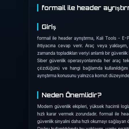
formail ile header ayrıştı
Giriş
formail ile header ayrıştırma, Kali Tools - E-Po
ihtiyacına cevap verir. Araç veya yaklaşım, 
zamanda topladıkları veriyi anlamlı bir güvenli
Siber güvenlik operasyonlarında her araç te
çözdüğünü ve hangi bağlamda kullanıldığını 
ayrıştırma konusunu yalnızca komut düzeyinde 
Neden Önemlidir?
Modern güvenlik ekipleri, yüksek hacimli logla
hızlı karar vermek zorundadır. formail ile hea
güvenlik sinyalini daha hızlı okumayı sağlayan 
Doğru kullanıldığında bu yaklaşım, yanlış pozit