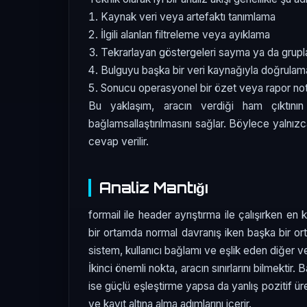
Kaynak veri veya artefaktı tanımlama
İlgili alanları filtreleme veya ayıklama
Tekrarlayan göstergeleri sayma ya da grup
Bulguyu başka bir veri kaynağıyla doğrulam
Sonucu operasyonel bir özet veya rapor n
Bu yaklaşım, aracın verdiği ham çıktını
bağlamsallaştırılmasını sağlar. Böylece yalnı
cevap verilir.
Analiz Mantığı
formail ile header ayrıştırma ile çalışırken en
bir ortamda normal davranış iken başka bir ort
sistem, kullanıcı bağlamı ve eşlik eden diğer ver
İkinci önemli nokta, aracın sınırlarını bilmekti
ise güçlü eşleştirme yapsa da yanlış pozitif ür
ve kayıt altına alma adımlarını içerir.