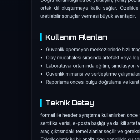
ortak dil oluşturmaya katkı sağlar. Özellikl
üretilebilir sonuçlar vermesi büyük avantajdır.
Kullanım Alanları
Güvenlik operasyon merkezlerinde hızlı tri
Olay müdahalesi sırasında artefakt veya log 
Laboratuvar ortamında eğitim, simülasyon v
Güvenlik mimarisi ve sertleştirme çalışmala
Raporlama öncesi bulgu doğrulama ve kanıt
Teknik Detay
formail ile header ayrıştırma kullanılırken önce v
sertifika verisi, e-posta başlığı ya da ikili arte
araç çıktısındaki temel alanlar seçilir ve gereksi
Teknik olarak iyi bir analiz akışı genellikle şu adı