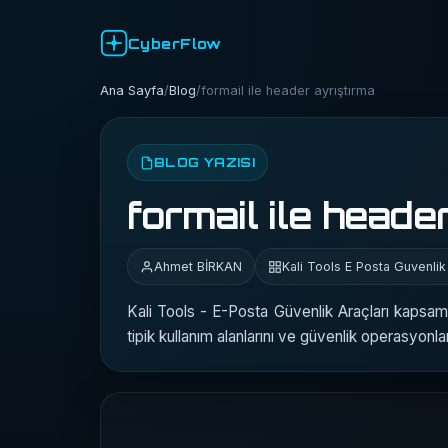
CyberFlow
Ana Sayfa
/
Blog
/
formail ile header ayrıştırma
BLOG YAZISI
formail ile heade
Ahmet BİRKAN
Kali Tools E Posta Guvenlik
Kali Tools - E-Posta Güvenlik Araçları kapsamı
tipik kullanım alanlarını ve güvenlik operasyonla