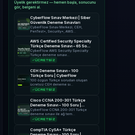
Üyelik gerektirmez — hemen başla, sonucunu
gör, belgeni al.
CyberFlow Sınav Merkezi | Siber
Güvenlik Deneme Sınavları
CyberFlow Sınav Merkezi; CEH,
PenTest+, Security+, AWS…
AWS Certified Security Specialty
Türkçe Deneme Sınavı – 65 Soru
| CyberFlow
CyberFlow AWS Security Specialty
Türkçe deneme sınavı…
ÜCRETSİZ
CEH Deneme Sınavı – 100
Türkçe Soru | CyberFlow
100 özgün Türkçe sorudan oluşan
ücretsiz CEH deneme sı…
ÜCRETSİZ
Cisco CCNA 200-301 Türkçe
Deneme Sınavı – 100 Soru |
CyberFlow
CyberFlow CCNA 200-301 Türkçe
deneme sınavı ile ağ tem…
ÜCRETSİZ
CompTIA CySA+ Türkçe
Deneme Sınavı – 100 Soru |