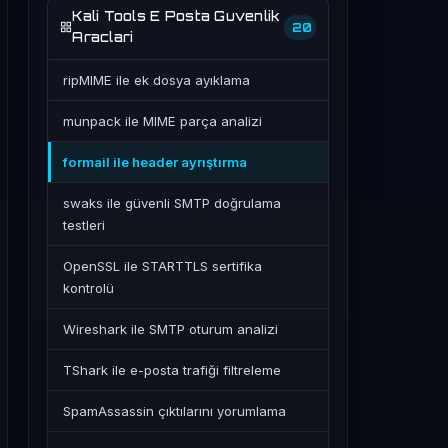
Kali Tools E Posta Guvenlik
20
Araclari
ripMIME ile ek dosya ayıklama
munpack ile MIME parça analizi
formail ile header ayrıştırma
swaks ile güvenli SMTP doğrulama
testleri
OpenSSL ile STARTTLS sertifika
kontrolü
Wireshark ile SMTP oturum analizi
TShark ile e-posta trafiği filtreleme
SpamAssassin çıktılarını yorumlama