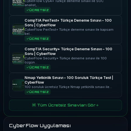
CyberFlow CySA+ Türkçe deneme sınavı ile SOC
analist,…
ÜCRETSİZ
CompTIA PenTest+ Türkçe Deneme Sınavı – 100
Soru | CyberFlow
CyberFlow PenTest+ Türkçe deneme sınavı ile kapsam
bel…
ÜCRETSİZ
CompTIA Security+ Türkçe Deneme Sınavı – 100
Soru | CyberFlow
CyberFlow Security+ Türkçe deneme sınavı ile 100
özgün…
ÜCRETSİZ
Nmap Yetkinlik Sınavı – 100 Soruluk Türkçe Test |
CyberFlow
100 soruluk ücretsiz Türkçe Nmap yetkinlik sınavı ile…
ÜCRETSİZ
🆓 Tüm Ücretsiz Sınavları Gör
CyberFlow Uygulaması