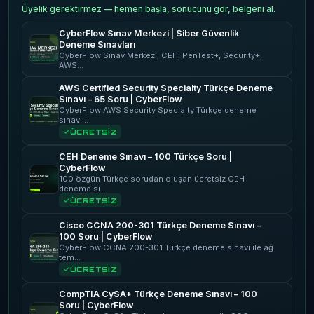
Üyelik gerektirmez — hemen başla, sonucunu gör, belgeni al.
CyberFlow Sınav Merkezi | Siber Güvenlik
Deneme Sınavları
CyberFlow Sınav Merkezi; CEH, PenTest+, Security+,
AWS…
AWS Certified Security Specialty Türkçe Deneme
Sınavı – 65 Soru | CyberFlow
CyberFlow AWS Security Specialty Türkçe deneme
sınavı…
ÜCRETSİZ
CEH Deneme Sınavı – 100 Türkçe Soru |
CyberFlow
100 özgün Türkçe sorudan oluşan ücretsiz CEH
deneme sı…
ÜCRETSİZ
Cisco CCNA 200-301 Türkçe Deneme Sınavı –
100 Soru | CyberFlow
CyberFlow CCNA 200-301 Türkçe deneme sınavı ile ağ
tem…
ÜCRETSİZ
CompTIA CySA+ Türkçe Deneme Sınavı – 100
Soru | CyberFlow