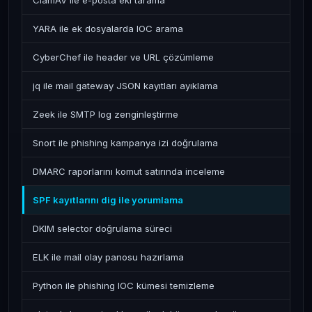
ClamAV ile e-posta eki tarama
YARA ile ek dosyalarda IOC arama
CyberChef ile header ve URL çözümleme
jq ile mail gateway JSON kayıtları ayıklama
Zeek ile SMTP log zenginleştirme
Snort ile phishing kampanya izi doğrulama
DMARC raporlarını komut satırında inceleme
SPF kayıtlarını dig ile yorumlama
DKIM selector doğrulama süreci
ELK ile mail olay panosu hazırlama
Python ile phishing IOC kümesi temizleme