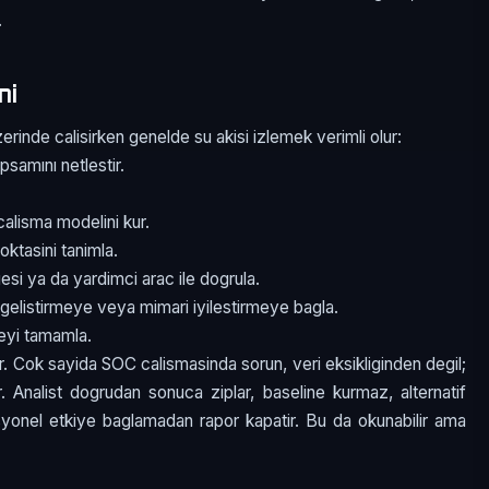
.
mi
rinde calisirken genelde su akisi izlemek verimli olur:
psamını netlestir.
alisma modelini kur.
oktasini tanimla.
esi ya da yardimci arac ile dogrula.
gelistirmeye veya mimari iyilestirmeye bagla.
meyi tamamla.
r. Cok sayida SOC calismasinda sorun, veri eksikliginden degil;
ir. Analist dogrudan sonuca ziplar, baseline kurmaz, alternatif
asyonel etkiye baglamadan rapor kapatir. Bu da okunabilir ama