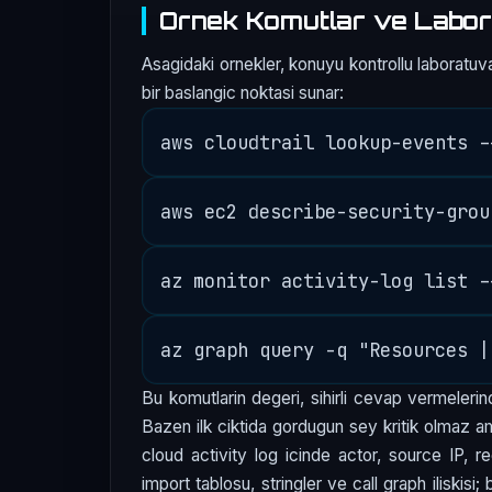
Ornek Komutlar ve Labor
Asagidaki ornekler, konuyu kontrollu laboratuva
bir baslangic noktasi sunar:
Bu komutlarin degeri, sihirli cevap vermelerind
Bazen ilk ciktida gordugun sey kritik olmaz am
cloud activity log icinde actor, source IP, r
import tablosu, stringler ve call graph iliskisi