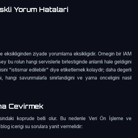
skli Yorum Hatalari
e eksikliginden ziyade yorumlama eksikligidir. Ornegin bir IAM
sey bu rolun hangi servislerle birlestiginde anlamli hale geldigini
ini "istismar edilebilir" diye etiketlemek kolaydir; daha degerli
i, hangi savunmalarla sinirlandigini ve yama onceligini nasil
na Cevirmek
sindaki koprude belli olur. Bu nedenle Veri Ön İşleme ve
blog icerigi su sorulara yanit vermelidir: