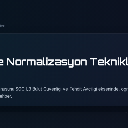
eri
e Normalizasyon Teknikl
nusunu SOC L3 Bulut Guvenligi ve Tehdit Avciligi ekseninde, ogre
rehber.