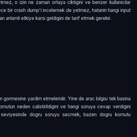
tmez, o izin ne zaman ortaya ciktigini ve benzer kullanicilar
adece bir crash dump'i incelemek de yetmez, hatanin hangi input
n anlamli etkiye karsi geldigini de tarif etmek gerekir.
dan gormesine yardim etmeleridir. Yine de arac bilgisi tek basina
 komutun neden calistirildigini ve hangi soruya cevap verdigini
L3 seviyesinde dogru soruyu secmek, bazen dogru komutu