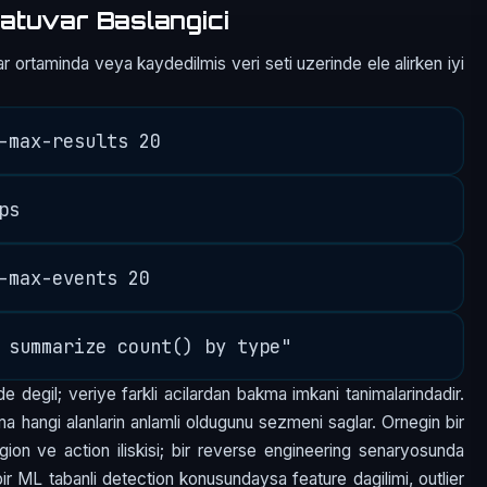
atuvar Baslangici
r ortaminda veya kaydedilmis veri seti uzerinde ele alirken iyi
e degil; veriye farkli acilardan bakma imkani tanimalarindadir.
a hangi alanlarin anlamli oldugunu sezmeni saglar. Ornegin bir
egion ve action iliskisi; bir reverse engineering senaryosunda
; bir ML tabanli detection konusundaysa feature dagilimi, outlier