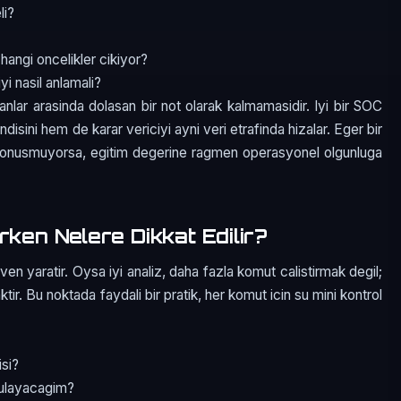
li?
 hangi oncelikler cikiyor?
i nasil anlamali?
manlar arasinda dolasan bir not olarak kalmamasidir. Iyi bir SOC
isini hem de karar vericiyi ayni veri etrafinda hizalar. Eger bir
a donusmuyorsa, egitim degerine ragmen operasyonel olgunluga
rken Nelere Dikkat Edilir?
n yaratir. Oysa iyi analiz, daha fazla komut calistirmak degil;
ir. Bu noktada faydali bir pratik, her komut icin su mini kontrol
isi?
rulayacagim?