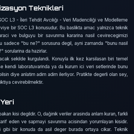
izasyon Teknikleri
OC L3 - İleri Tehdit Avcılığı - Veri Madenciliği ve Modelleme
 seviye bir SOC L3 konusudur. Bu baslikta amac yalnizca teknik
 araci ve bulguyu bir savunma kararina nasil cevirecegimizi
yu sadece "bu ne?" sorusuna degil, ayni zamanda "bunu nasil
" sorularina da hazirlar.
acak sekilde kurgulandi. Konuyla ilk kez karsilasan biri temel
ise kendi laboratuvarinda ya da kurum ici veri setlerinde bunu
ilsin diye anlatim adim adim ilerliyor. Pratikte degerli olan sey,
iktiya cevirebilmektir.
Yeri
an kisi degildir. O, dağinik veriler arasinda anlam kuran, farkli
si tarif eden ve sapmayi savunma acisindan yorumlayan kisidir.
 gibi bir konuda da asil deger burada ortaya cikar. Teknik