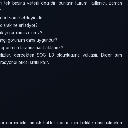
i tek basina yeterli degildir; bunlarin kurum, kullanici, zaman
r.
t soru belirleyicidir:
olarak ne anlatiyor?
ik yorumlamis oluruz?
hangi gorunum daha uygundur?
aporlama tarafina nasil aktaririz?
lizler, gercekten SOC L3 olgunluguna yaklasir. Diger tum
syonel etkisi sinirli kalir.
bi gorunebilir; ancak kaliteli sonuc icin birlikte dusunulmeleri