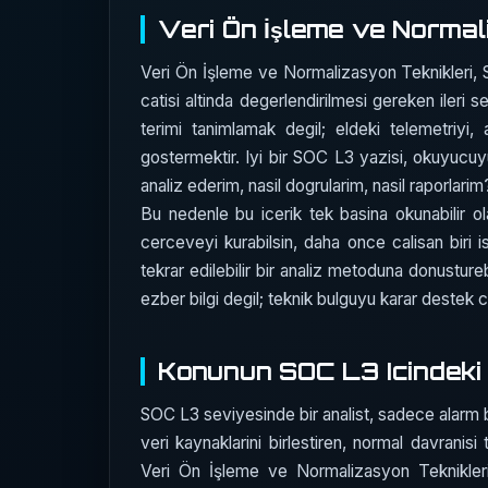
Veri Ön İşleme ve Normal
Veri Ön İşleme ve Normalizasyon Teknikleri, S
catisi altinda degerlendirilmesi gereken ileri
terimi tanimlamak degil; eldeki telemetriyi,
gostermektir. Iyi bir SOC L3 yazisi, okuyucu
analiz ederim, nasil dogrularim, nasil raporlarim?
Bu nedenle bu icerik tek basina okunabilir ol
cerceveyi kurabilsin, daha once calisan biri 
tekrar edilebilir bir analiz metoduna donustureb
ezber bilgi degil; teknik bulguyu karar destek c
Konunun SOC L3 Icindeki 
SOC L3 seviyesinde bir analist, sadece alarm bak
veri kaynaklarini birlestiren, normal davrani
Veri Ön İşleme ve Normalizasyon Teknikleri