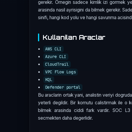
gerekir. Ornegin sadece kimlik izi gormek ye
arasinda nasil ayrisigini da bilmek gerekir. S
sinifi, hangi kod yolu ve hangi savunma acisinda
Kullanilan Araclar
AWS CLI
Azure CLI
CloudTrail
VPC Flow Logs
KQL
Defender portal
Bu araclarin ortak yani, analistin veriyi dogru
yeterli degildir. Bir komutu calistirmak ile o
bilmek arasinda ciddi fark vardir. SOC 
secmekten daha degerlidir.