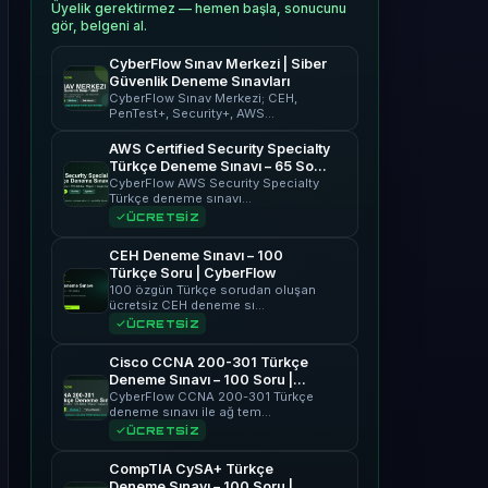
Üyelik gerektirmez — hemen başla, sonucunu
gör, belgeni al.
CyberFlow Sınav Merkezi | Siber
Güvenlik Deneme Sınavları
CyberFlow Sınav Merkezi; CEH,
PenTest+, Security+, AWS…
AWS Certified Security Specialty
Türkçe Deneme Sınavı – 65 Soru
| CyberFlow
CyberFlow AWS Security Specialty
Türkçe deneme sınavı…
ÜCRETSİZ
CEH Deneme Sınavı – 100
Türkçe Soru | CyberFlow
100 özgün Türkçe sorudan oluşan
ücretsiz CEH deneme sı…
ÜCRETSİZ
Cisco CCNA 200-301 Türkçe
Deneme Sınavı – 100 Soru |
CyberFlow
CyberFlow CCNA 200-301 Türkçe
deneme sınavı ile ağ tem…
ÜCRETSİZ
CompTIA CySA+ Türkçe
Deneme Sınavı – 100 Soru |