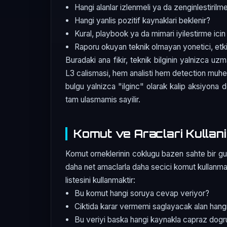
Hangi alanlar izlenmeli ya da zenginlestirilme
Hangi yanlis pozitif kaynaklari beklenir?
Kural, playbook ya da mimari iyilestirme icin
Raporu okuyan teknik olmayan yonetici, etkiy
Buradaki ana fikir, teknik bilginin yalnizca uz
L3 calismasi, hem analisti hem detection muhend
bulgu yalnizca "ilginc" olarak kalip aksiyon
tam ulasmamis sayilir.
Komut ve Araclari Kullani
Komut orneklerinin coklugu bazen sahte bir guve
daha net amaclarla daha secici komut kullanmakt
listesini kullanmaktir:
Bu komut hangi soruya cevap veriyor?
Ciktida karar vermemi saglayacak alan hang
Bu veriyi baska hangi kaynakla capraz dog