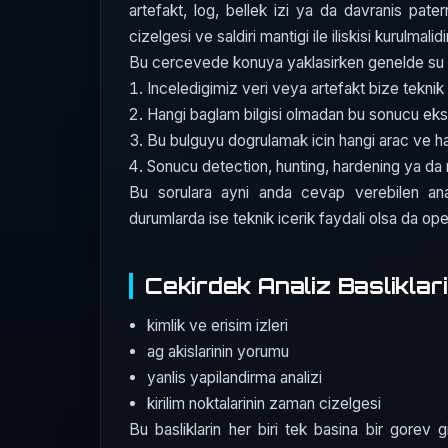
artefakt, log, bellek izi ya da davranis patern
cizelgesi ve saldiri mantigi ile iliskisi kurulmalidi
Bu cercevede konuya yaklasirken genelde su dor
Inceledigimiz veri veya artefakt bize teknik 
Hangi baglam bilgisi olmadan bu sonucu eks
Bu bulguyu dogrulamak icin hangi arac ve 
Sonucu detection, hunting, hardening ya da r
Bu sorulara ayni anda cevap verebilen ana
durumlarda ise teknik icerik faydali olsa da opera
Cekirdek Analiz Basliklari
kimlik ve erisim izleri
ag akislarinin yorumu
yanlis yapilandirma analizi
kirilim noktalarinin zaman cizelgesi
Bu basliklarin her biri tek basina bir gorev gi