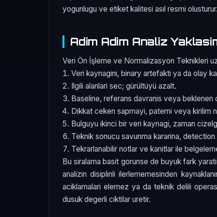
yogunlugu ve etiket kalitesi asıl resmi olusturur
Adim Adim Analiz Yaklasi
Veri Ön İşleme ve Normalizasyon Teknikleri uze
Veri kaynagini, binary artefakti ya da olay ka
Ilgili alanlari sec; gürültüyü azalt.
Baseline, referans davranis veya beklenen c
Dikkat ceken sapmayi, paterni veya kirilim n
Bulguyu ikinci bir veri kaynagi, zaman cizelg
Teknik sonucu savunma kararina, detection 
Tekrarlanabilir notlar ve kanitlar ile belgele
Bu siralama basit gorunse de buyuk fark yarati
analizin disiplinli ilerlememesinden kaynaklan
aciklamalari elemez ya da teknik delili oper
dusuk degerli ciktilar uretir.