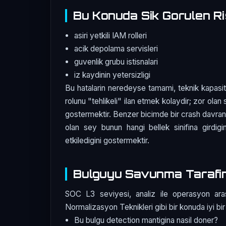
Bu Konuda Sik Gorulen Ri
asiri yetkili IAM rolleri
acik depolama servisleri
guvenlik grubu istisnalari
iz kaydinin yetersizligi
Bu hatalarin neredeyse tamami, teknik kapasit
rolunu "tehlikeli" ilan etmek kolaydir; zor olan 
gostermektir. Benzer bicimde bir crash davranis
olan sey bunun hangi bellek sinifina girdigin
etkiledigini gostermektir.
Bulguyu Savunma Tarafi
SOC L3 seviyesi, analiz ile operasyon ara
Normalizasyon Teknikleri gibi bir konuda iyi bir 
Bu bulgu detection mantigina nasil doner?