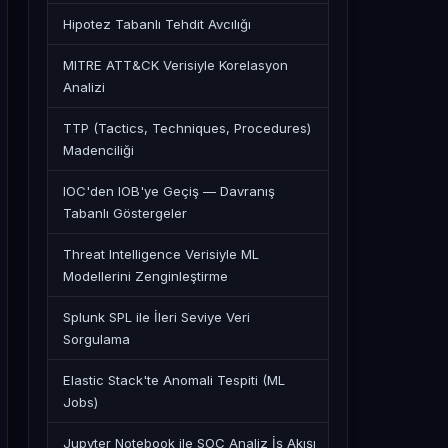
Hipotez Tabanlı Tehdit Avcılığı
MITRE ATT&CK Verisiyle Korelasyon
Analizi
TTP (Tactics, Techniques, Procedures)
Madenciliği
IOC'den IOB'ye Geçiş — Davranış
Tabanlı Göstergeler
Threat Intelligence Verisiyle ML
Modellerini Zenginleştirme
Splunk SPL ile İleri Seviye Veri
Sorgulama
Elastic Stack'te Anomali Tespiti (ML
Jobs)
Jupyter Notebook ile SOC Analiz İş Akışı