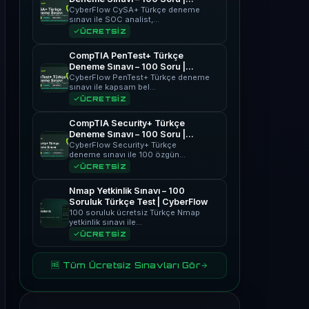
CyberFlow
CyberFlow CySA+ Türkçe deneme
sınavı ile SOC analist,…
ÜCRETSİZ
CompTIA PenTest+ Türkçe
Deneme Sınavı – 100 Soru |
CyberFlow
CyberFlow PenTest+ Türkçe deneme
sınavı ile kapsam bel…
ÜCRETSİZ
CompTIA Security+ Türkçe
Deneme Sınavı – 100 Soru |
CyberFlow
CyberFlow Security+ Türkçe
deneme sınavı ile 100 özgün…
ÜCRETSİZ
Nmap Yetkinlik Sınavı – 100
Soruluk Türkçe Test | CyberFlow
100 soruluk ücretsiz Türkçe Nmap
yetkinlik sınavı ile…
ÜCRETSİZ
🆓 Tüm Ücretsiz Sınavları Gör