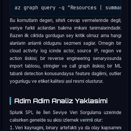
Bu komutlarin degeri, sihirli cevap vermelerinde degil;
veriye farkli acilardan bakma imkani tanimalarindadir.
Bazen ilk ciktida gordugun sey kritik olmaz ama hangi
alanlarin anlamli oldugunu sezmeni saglar. Ornegin bir
cloud activity log icinde actor, source IP, region ve
action iliskisi; bir reverse engineering senaryosunda
import tablosu, stringler ve call graph iliskisi; bir ML
tabanli detection konusundaysa feature dagilimi, outlier
yogunlugu ve etiket kalitesi asıl resmi olusturur.
Adim Adim Analiz Yaklasimi
Splunk SPL ile İleri Seviye Veri Sorgulama uzerinde
calisirken genelde su akisi izlemek verimli olur:
Veri kaynagini, binary artefakti ya da olay kapsamını