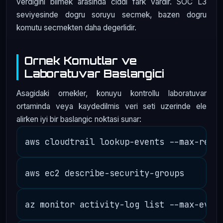
verdigini bilmek arasinda ciddi fark vardir. SOC L3
seviyesinde dogru soruyu secmek, bazen dogru
komutu secmekten daha degerlidir.
Ornek Komutlar ve
Laboratuvar Baslangici
Asagidaki ornekler, konuyu kontrollu laboratuvar
ortaminda veya kaydedilmis veri seti uzerinde ele
alirken iyi bir baslangic noktasi sunar: