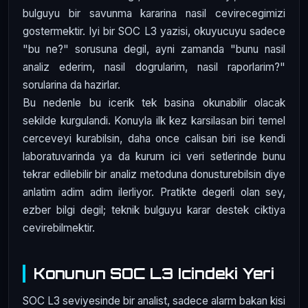
bulguyu bir savunma kararina nasil cevirecegimizi
gostermektir. Iyi bir SOC L3 yazisi, okuyucuyu sadece
"bu ne?" sorusuna degil, ayni zamanda "bunu nasil
analiz ederim, nasil dogrularim, nasil raporlarim?"
sorularina da hazirlar.
Bu nedenle bu icerik tek basina okunabilir olacak
sekilde kurgulandi. Konuyla ilk kez karsilasan biri temel
cerceveyi kurabilsin, daha once calisan biri ise kendi
laboratuvarinda ya da kurum ici veri setlerinde bunu
tekrar edilebilir bir analiz metoduna donusturebilsin diye
anlatim adim adim ilerliyor. Pratikte degerli olan sey,
ezber bilgi degil; teknik bulguyu karar destek ciktiya
cevirebilmektir.
Konunun SOC L3 Icindeki Yeri
SOC L3 seviyesinde bir analist, sadece alarm bakan kisi