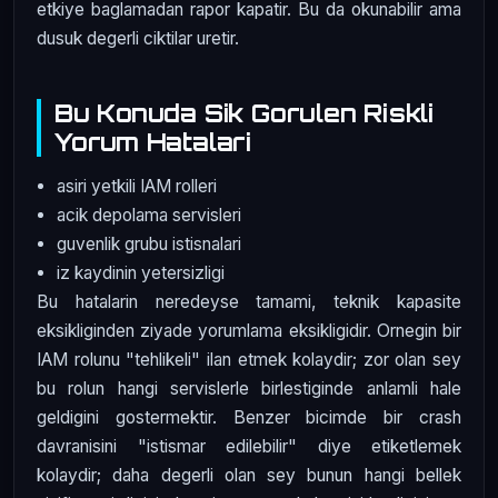
etkiye baglamadan rapor kapatir. Bu da okunabilir ama
dusuk degerli ciktilar uretir.
Bu Konuda Sik Gorulen Riskli
Yorum Hatalari
asiri yetkili IAM rolleri
acik depolama servisleri
guvenlik grubu istisnalari
iz kaydinin yetersizligi
Bu hatalarin neredeyse tamami, teknik kapasite
eksikliginden ziyade yorumlama eksikligidir. Ornegin bir
IAM rolunu "tehlikeli" ilan etmek kolaydir; zor olan sey
bu rolun hangi servislerle birlestiginde anlamli hale
geldigini gostermektir. Benzer bicimde bir crash
davranisini "istismar edilebilir" diye etiketlemek
kolaydir; daha degerli olan sey bunun hangi bellek