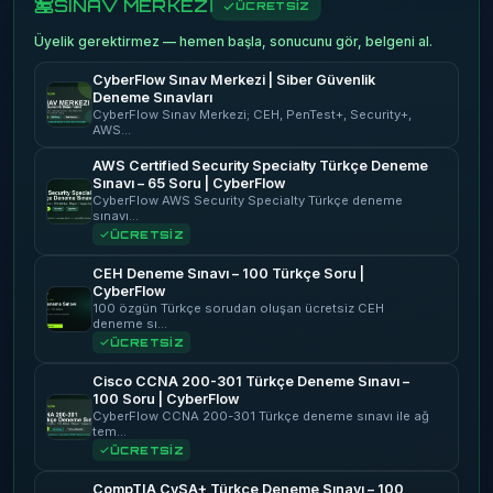
SINAV MERKEZİ
ÜCRETSİZ
Üyelik gerektirmez — hemen başla, sonucunu gör, belgeni al.
CyberFlow Sınav Merkezi | Siber Güvenlik
Deneme Sınavları
CyberFlow Sınav Merkezi; CEH, PenTest+, Security+,
AWS…
AWS Certified Security Specialty Türkçe Deneme
Sınavı – 65 Soru | CyberFlow
CyberFlow AWS Security Specialty Türkçe deneme
sınavı…
ÜCRETSİZ
CEH Deneme Sınavı – 100 Türkçe Soru |
CyberFlow
100 özgün Türkçe sorudan oluşan ücretsiz CEH
deneme sı…
ÜCRETSİZ
Cisco CCNA 200-301 Türkçe Deneme Sınavı –
100 Soru | CyberFlow
CyberFlow CCNA 200-301 Türkçe deneme sınavı ile ağ
tem…
ÜCRETSİZ
CompTIA CySA+ Türkçe Deneme Sınavı – 100