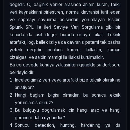
degildir. O, dağinik veriler arasinda anlam kuran, farkli
veri kaynaklarini birlestiren, normal davranisi tarif eden
ve sapmayi savunma acisindan yorumlayan kisidir.
Splunk SPL ile İleri Seviye Veri Sorgulama gibi bir
konuda da asil deger burada ortaya cikar. Teknik
artefakt, log, bellek izi ya da davranis paterni tek basina
yeterli degildir; bunlarin kurum, kullanici, zaman
cizelgesi ve saldiri mantigi ile iliskisi kurulmalidir.
Bu cercevede konuya yaklasirken genelde su dort soru
belirleyicidir:
Inceledigimiz veri veya artefakt bize teknik olarak ne
anlatiyor?
Hangi baglam bilgisi olmadan bu sonucu eksik
yorumlamis oluruz?
Bu bulguyu dogrulamak icin hangi arac ve hangi
gorunum daha uygundur?
Sonucu detection, hunting, hardening ya da