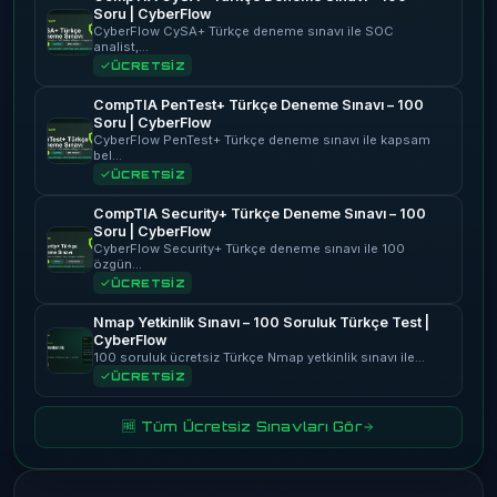
Soru | CyberFlow
CyberFlow CySA+ Türkçe deneme sınavı ile SOC
analist,…
ÜCRETSİZ
CompTIA PenTest+ Türkçe Deneme Sınavı – 100
Soru | CyberFlow
CyberFlow PenTest+ Türkçe deneme sınavı ile kapsam
bel…
ÜCRETSİZ
CompTIA Security+ Türkçe Deneme Sınavı – 100
Soru | CyberFlow
CyberFlow Security+ Türkçe deneme sınavı ile 100
özgün…
ÜCRETSİZ
Nmap Yetkinlik Sınavı – 100 Soruluk Türkçe Test |
CyberFlow
100 soruluk ücretsiz Türkçe Nmap yetkinlik sınavı ile…
ÜCRETSİZ
🆓 Tüm Ücretsiz Sınavları Gör