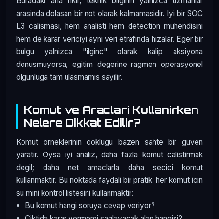
Buradaki ana fikir, teknik bilginin yalnizca uzmanlar
arasinda dolasan bir not olarak kalmamasidir. Iyi bir SOC
L3 calismasi, hem analisti hem detection muhendisini
hem de karar vericiyi ayni veri etrafinda hizalar. Eger bir
bulgu yalnizca "ilginc" olarak kalip aksiyona
donusmuyorsa, egitim degerine ragmen operasyonel
olgunluga tam ulasmamis sayilir.
Komut ve Araclari Kullanirken
Nelere Dikkat Edilir?
Komut orneklerinin coklugu bazen sahte bir guven
yaratir. Oysa iyi analiz, daha fazla komut calistirmak
degil; daha net amaclarla daha secici komut
kullanmaktir. Bu noktada faydali bir pratik, her komut icin
su mini kontrol listesini kullanmaktir:
Bu komut hangi soruya cevap veriyor?
Ciktida karar vermemi saglayacak alan hangisi?