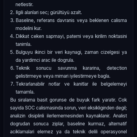
netlestir.
Ilgili alanlari sec; gürültüyü azalt.
Baseline, referans davranis veya beklenen calisma
modelini kur.
Dikkat ceken sapmayi, paterni veya kirilim noktasini
tanimla.
Bulguyu ikinci bir veri kaynagi, zaman cizelgesi ya
da yardimci arac ile dogrula.
Teknik sonucu savunma kararina, detection
gelistirmeye veya mimari iyilestirmeye bagla.
Tekrarlanabilir notlar ve kanitlar ile belgelemeyi
tamamla.
Bu siralama basit gorunse de buyuk fark yaratir. Cok
sayida SOC calismasinda sorun, veri eksikliginden degil;
analizin disiplinli ilerlememesinden kaynaklanir. Analist
dogrudan sonuca ziplar, baseline kurmaz, alternatif
aciklamalari elemez ya da teknik delili operasyonel