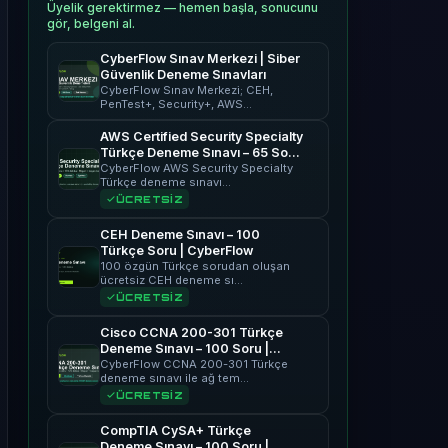
Üyelik gerektirmez — hemen başla, sonucunu
gör, belgeni al.
CyberFlow Sınav Merkezi | Siber
Güvenlik Deneme Sınavları
CyberFlow Sınav Merkezi; CEH,
PenTest+, Security+, AWS…
AWS Certified Security Specialty
Türkçe Deneme Sınavı – 65 Soru
| CyberFlow
CyberFlow AWS Security Specialty
Türkçe deneme sınavı…
ÜCRETSİZ
CEH Deneme Sınavı – 100
Türkçe Soru | CyberFlow
100 özgün Türkçe sorudan oluşan
ücretsiz CEH deneme sı…
ÜCRETSİZ
Cisco CCNA 200-301 Türkçe
Deneme Sınavı – 100 Soru |
CyberFlow
CyberFlow CCNA 200-301 Türkçe
deneme sınavı ile ağ tem…
ÜCRETSİZ
CompTIA CySA+ Türkçe
Deneme Sınavı – 100 Soru |