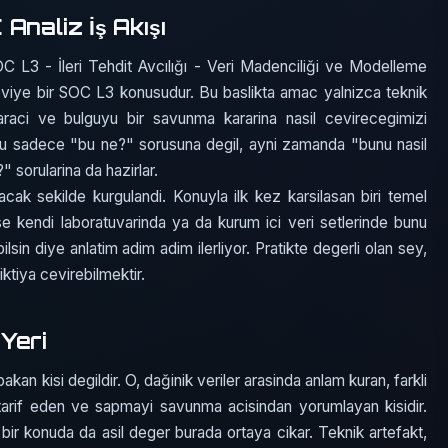
Analiz İş Akışı
C L3 - İleri Tehdit Avcılığı - Veri Madenciliği ve Modelleme
 seviye bir SOC L3 konusudur. Bu baslikta amac yalnizca teknik
 araci ve bulguyu bir savunma kararina nasil cevirecegimizi
yu sadece "bu ne?" sorusuna degil, ayni zamanda "bunu nasil
" sorularina da hazirlar.
acak sekilde kurgulandi. Konuyla ilk kez karsilasan biri temel
ise kendi laboratuvarinda ya da kurum ici veri setlerinde bunu
ilsin diye anlatim adim adim ilerliyor. Pratikte degerli olan sey,
iktiya cevirebilmektir.
Yeri
an kisi degildir. O, dağinik veriler arasinda anlam kuran, farkli
si tarif eden ve sapmayi savunma acisindan yorumlayan kisidir.
bir konuda da asil deger burada ortaya cikar. Teknik artefakt,