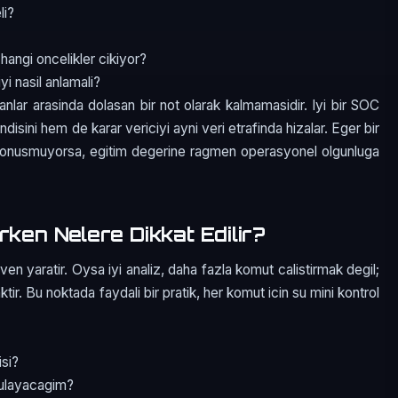
li?
 hangi oncelikler cikiyor?
i nasil anlamali?
manlar arasinda dolasan bir not olarak kalmamasidir. Iyi bir SOC
isini hem de karar vericiyi ayni veri etrafinda hizalar. Eger bir
a donusmuyorsa, egitim degerine ragmen operasyonel olgunluga
rken Nelere Dikkat Edilir?
n yaratir. Oysa iyi analiz, daha fazla komut calistirmak degil;
ir. Bu noktada faydali bir pratik, her komut icin su mini kontrol
isi?
rulayacagim?