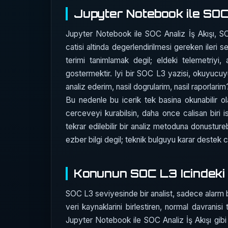
Jupyter Notebook ile SOC 
Jupyter Notebook ile SOC Analiz İş Akışı, SO
catisi altinda degerlendirilmesi gereken ileri
terimi tanimlamak degil; eldeki telemetriyi,
gostermektir. Iyi bir SOC L3 yazisi, okuyucu
analiz ederim, nasil dogrularim, nasil raporlarim?
Bu nedenle bu icerik tek basina okunabilir ol
cerceveyi kurabilsin, daha once calisan biri 
tekrar edilebilir bir analiz metoduna donustureb
ezber bilgi degil; teknik bulguyu karar destek c
Konunun SOC L3 Icindeki 
SOC L3 seviyesinde bir analist, sadece alarm bak
veri kaynaklarini birlestiren, normal davrani
Jupyter Notebook ile SOC Analiz İş Akışı gibi 