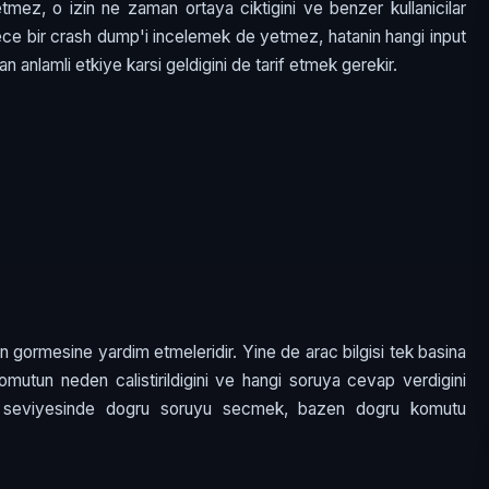
tmez, o izin ne zaman ortaya ciktigini ve benzer kullanicilar
adece bir crash dump'i incelemek de yetmez, hatanin hangi input
n anlamli etkiye karsi geldigini de tarif etmek gerekir.
dan gormesine yardim etmeleridir. Yine de arac bilgisi tek basina
 komutun neden calistirildigini ve hangi soruya cevap verdigini
L3 seviyesinde dogru soruyu secmek, bazen dogru komutu