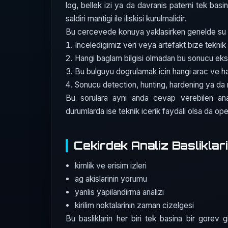
log, bellek izi ya da davranis paterni tek basin
saldiri mantigi ile iliskisi kurulmalidir.
Bu cercevede konuya yaklasirken genelde su dor
Inceledigimiz veri veya artefakt bize teknik 
Hangi baglam bilgisi olmadan bu sonucu eks
Bu bulguyu dogrulamak icin hangi arac ve 
Sonucu detection, hunting, hardening ya da r
Bu sorulara ayni anda cevap verebilen ana
durumlarda ise teknik icerik faydali olsa da opera
Cekirdek Analiz Basliklari
kimlik ve erisim izleri
ag akislarinin yorumu
yanlis yapilandirma analizi
kirilim noktalarinin zaman cizelgesi
Bu basliklarin her biri tek basina bir gorev gi