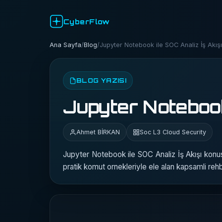
CyberFlow
Ana Sayfa
/
Blog
/
Jupyter Notebook ile SOC Analiz İş Akışı
BLOG YAZISI
Jupyter Notebook 
Ahmet BİRKAN
Soc L3 Cloud Security
Jupyter Notebook ile SOC Analiz İş Akışı konus
pratik komut ornekleriyle ele alan kapsamli rehb