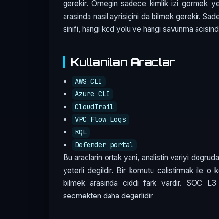
gerekir. Ornegin sadece kimlik izi gormek ye
arasinda nasil ayrisigini da bilmek gerekir. S
sinifi, hangi kod yolu ve hangi savunma acisinda
Kullanilan Araclar
AWS CLI
Azure CLI
CloudTrail
VPC Flow Logs
KQL
Defender portal
Bu araclarin ortak yani, analistin veriyi dogru
yeterli degildir. Bir komutu calistirmak ile o
bilmek arasinda ciddi fark vardir. SOC 
secmekten daha degerlidir.