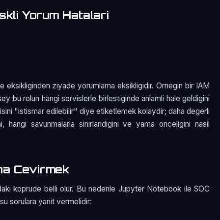
skli Yorum Hatalari
e eksikliginden ziyade yorumlama eksikligidir. Ornegin bir IAM
sey bu rolun hangi servislerle birlestiginde anlamli hale geldigini
ini "istismar edilebilir" diye etiketlemek kolaydir; daha degerli
i, hangi savunmalarla sinirlandigini ve yama onceligini nasil
na Cevirmek
daki koprude belli olur. Bu nedenle Jupyter Notebook ile SOC
i su sorulara yanit vermelidir: