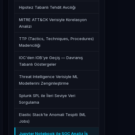
Hipotez Tabanlı Tehdit Avcılığı
MITRE ATT&CK Verisiyle Korelasyon
Analizi
TTP (Tactics, Techniques, Procedures)
Madenciliği
IOC'den IOB'ye Geçiş — Davranış
Tabanlı Göstergeler
Threat Intelligence Verisiyle ML
Modellerini Zenginleştirme
Splunk SPL ile İleri Seviye Veri
Sorgulama
Elastic Stack'te Anomali Tespiti (ML
Jobs)
Jupyter Notebook ile SOC Analiz İş