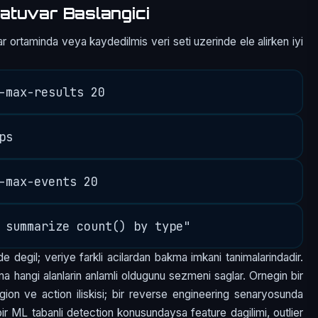
atuvar Baslangici
r ortaminda veya kaydedilmis veri seti uzerinde ele alirken iyi
e degil; veriye farkli acilardan bakma imkani tanimalarindadir.
a hangi alanlarin anlamli oldugunu sezmeni saglar. Ornegin bir
egion ve action iliskisi; bir reverse engineering senaryosunda
; bir ML tabanli detection konusundaysa feature dagilimi, outlier