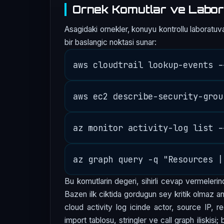
Ornek Komutlar ve Labor
Asagidaki ornekler, konuyu kontrollu laboratuva
bir baslangic noktasi sunar:
Bu komutlarin degeri, sihirli cevap vermelerind
Bazen ilk ciktida gordugun sey kritik olmaz am
cloud activity log icinde actor, source IP, r
import tablosu, stringler ve call graph iliskisi