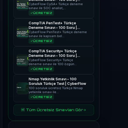
CyberFlow
CyberFlow CySA+ Türkçe deneme
sınavı ile SOC analist,…
ÜCRETSİZ
CompTIA PenTest+ Türkçe
Deneme Sınavı – 100 Soru |
CyberFlow
CyberFlow PenTest+ Türkçe deneme
sınavı ile kapsam bel…
ÜCRETSİZ
CompTIA Security+ Türkçe
Deneme Sınavı – 100 Soru |
CyberFlow
CyberFlow Security+ Türkçe
deneme sınavı ile 100 özgün…
ÜCRETSİZ
Nmap Yetkinlik Sınavı – 100
Soruluk Türkçe Test | CyberFlow
100 soruluk ücretsiz Türkçe Nmap
yetkinlik sınavı ile…
ÜCRETSİZ
🆓 Tüm Ücretsiz Sınavları Gör