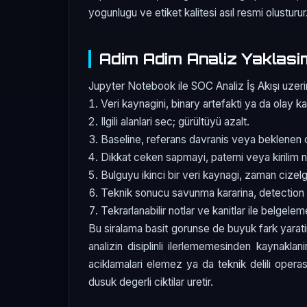
yogunlugu ve etiket kalitesi asıl resmi olusturur
Adim Adim Analiz Yaklasi
Jupyter Notebook ile SOC Analiz İş Akışı uzerin
Veri kaynagini, binary artefakti ya da olay ka
Ilgili alanlari sec; gürültüyü azalt.
Baseline, referans davranis veya beklenen c
Dikkat ceken sapmayi, paterni veya kirilim n
Bulguyu ikinci bir veri kaynagi, zaman cizelg
Teknik sonucu savunma kararina, detection 
Tekrarlanabilir notlar ve kanitlar ile belgele
Bu siralama basit gorunse de buyuk fark yarati
analizin disiplinli ilerlememesinden kaynaklan
aciklamalari elemez ya da teknik delili oper
dusuk degerli ciktilar uretir.