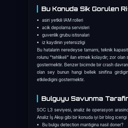
Bu Konuda Sik Gorulen Ri
asiri yetkili IAM rolleri
acik depolama servisleri
guvenlik grubu istisnalari
iz kaydinin yetersizligi
Bu hatalarin neredeyse tamami, teknik kapasit
rolunu "tehlikeli" ilan etmek kolaydir; zor olan 
gostermektir. Benzer bicimde bir crash davranis
olan sey bunun hangi bellek sinifina girdigin
etkiledigini gostermektir.
Bulguyu Savunma Tarafi
SOC L3 seviyesi, analiz ile operasyon arasin
Analiz İş Akışı gibi bir konuda iyi bir blog icerig
Bu bulgu detection mantigina nasil doner?