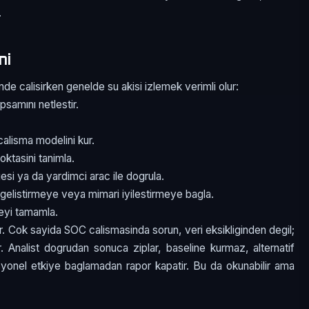
.
mi
de calisirken genelde su akisi izlemek verimli olur:
psamını netlestir.
alisma modelini kur.
oktasini tanimla.
esi ya da yardimci arac ile dogrula.
gelistirmeye veya mimari iyilestirmeye bagla.
meyi tamamla.
r. Cok sayida SOC calismasinda sorun, veri eksikliginden degil;
ir. Analist dogrudan sonuca ziplar, baseline kurmaz, alternatif
asyonel etkiye baglamadan rapor kapatir. Bu da okunabilir ama