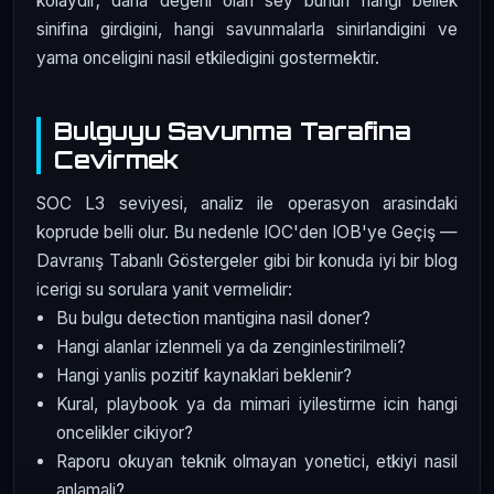
kolaydir; daha degerli olan sey bunun hangi bellek
sinifina girdigini, hangi savunmalarla sinirlandigini ve
yama onceligini nasil etkiledigini gostermektir.
Bulguyu Savunma Tarafina
Cevirmek
SOC L3 seviyesi, analiz ile operasyon arasindaki
koprude belli olur. Bu nedenle IOC'den IOB'ye Geçiş —
Davranış Tabanlı Göstergeler gibi bir konuda iyi bir blog
icerigi su sorulara yanit vermelidir:
Bu bulgu detection mantigina nasil doner?
Hangi alanlar izlenmeli ya da zenginlestirilmeli?
Hangi yanlis pozitif kaynaklari beklenir?
Kural, playbook ya da mimari iyilestirme icin hangi
oncelikler cikiyor?
Raporu okuyan teknik olmayan yonetici, etkiyi nasil
anlamali?