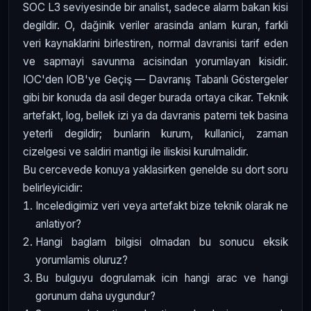
SOC L3 seviyesinde bir analist, sadece alarm bakan kisi
degildir. O, dağinik veriler arasinda anlam kuran, farkli
veri kaynaklarini birlestiren, normal davranisi tarif eden
ve sapmayi savunma acisindan yorumlayan kisidir.
IOC'den IOB'ye Geçiş — Davranış Tabanlı Göstergeler
gibi bir konuda da asil deger burada ortaya cikar. Teknik
artefakt, log, bellek izi ya da davranis paterni tek basina
yeterli degildir; bunlarin kurum, kullanici, zaman
cizelgesi ve saldiri mantigi ile iliskisi kurulmalidir.
Bu cercevede konuya yaklasirken genelde su dort soru
belirleyicidir:
Inceledigimiz veri veya artefakt bize teknik olarak ne
anlatiyor?
Hangi baglam bilgisi olmadan bu sonucu eksik
yorumlamis oluruz?
Bu bulguyu dogrulamak icin hangi arac ve hangi
gorunum daha uygundur?