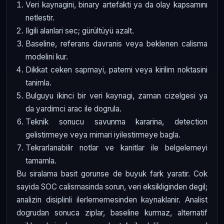
Veri kaynagini, binary artefakti ya da olay kapsamını
netlestir.
Ilgili alanlari sec; gürültüyü azalt.
Baseline, referans davranis veya beklenen calisma
modelini kur.
Dikkat ceken sapmayi, paterni veya kirilim noktasini
tanimla.
Bulguyu ikinci bir veri kaynagi, zaman cizelgesi ya
da yardimci arac ile dogrula.
Teknik sonucu savunma kararina, detection
gelistirmeye veya mimari iyilestirmeye bagla.
Tekrarlanabilir notlar ve kanitlar ile belgelemeyi
tamamla.
Bu siralama basit gorunse de buyuk fark yaratir. Cok
sayida SOC calismasinda sorun, veri eksikliginden degil;
analizin disiplinli ilerlememesinden kaynaklanir. Analist
dogrudan sonuca ziplar, baseline kurmaz, alternatif