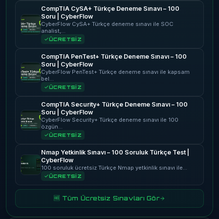
CompTIA CySA+ Türkçe Deneme Sınavı – 100
Soru | CyberFlow
CyberFlow CySA+ Türkçe deneme sınavı ile SOC
analist,…
ÜCRETSİZ
CompTIA PenTest+ Türkçe Deneme Sınavı – 100
Soru | CyberFlow
CyberFlow PenTest+ Türkçe deneme sınavı ile kapsam
bel…
ÜCRETSİZ
CompTIA Security+ Türkçe Deneme Sınavı – 100
Soru | CyberFlow
CyberFlow Security+ Türkçe deneme sınavı ile 100
özgün…
ÜCRETSİZ
Nmap Yetkinlik Sınavı – 100 Soruluk Türkçe Test |
CyberFlow
100 soruluk ücretsiz Türkçe Nmap yetkinlik sınavı ile…
ÜCRETSİZ
🆓 Tüm Ücretsiz Sınavları Gör