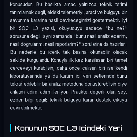
konusudur. Bu baslikta amac yalnizca teknik terimi
tanimlamak degil; eldeki telemetriyi, araci ve bulguyu bir
savunma kararina nasil cevirecegimizi gostermektir. Iyi
bir SOC L3 yazisi, okuyucuyu sadece "bu ne?"
sorusuna degil, ayni zamanda "bunu nasil analiz ederim,
nasil dogrularim, nasil raporlarim?" sorularina da hazirlar.
Bu nedenle bu icerik tek basina okunabilir olacak
sekilde kurgulandi. Konuyla ilk kez karsilasan biri temel
cerceveyi kurabilsin, daha once calisan biri ise kendi
laboratuvarinda ya da kurum ici veri setlerinde bunu
tekrar edilebilir bir analiz metoduna donusturebilsin diye
anlatim adim adim ilerliyor. Pratikte degerli olan sey,
ezber bilgi degil; teknik bulguyu karar destek ciktiya
cevirebilmektir.
Konunun SOC L3 Icindeki Yeri