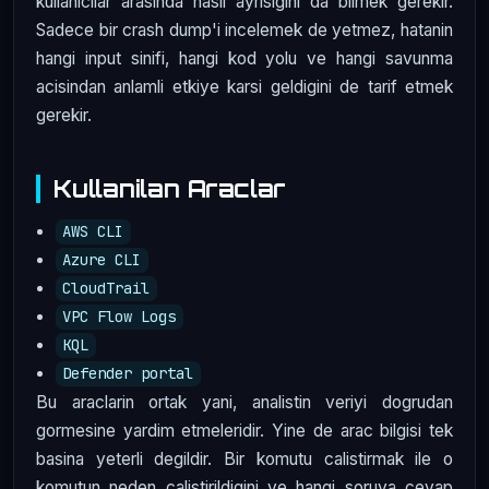
kullanicilar arasinda nasil ayrisigini da bilmek gerekir.
Sadece bir crash dump'i incelemek de yetmez, hatanin
hangi input sinifi, hangi kod yolu ve hangi savunma
acisindan anlamli etkiye karsi geldigini de tarif etmek
gerekir.
Kullanilan Araclar
AWS CLI
Azure CLI
CloudTrail
VPC Flow Logs
KQL
Defender portal
Bu araclarin ortak yani, analistin veriyi dogrudan
gormesine yardim etmeleridir. Yine de arac bilgisi tek
basina yeterli degildir. Bir komutu calistirmak ile o
komutun neden calistirildigini ve hangi soruya cevap