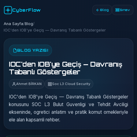
CyberFlow
Blog
Sınav
Ana Sayfa
/
Blog
/
IOC'den IOB'ye Geçiş — Davranış Tabanlı Göstergeler
BLOG YAZISI
IOC'den IOB'ye Geçiş — Davranış
Tabanlı Göstergeler
Ahmet BİRKAN
Soc L3 Cloud Security
IOC'den IOB'ye Geçiş — Davranış Tabanlı Göstergeler
konusunu SOC L3 Bulut Guvenligi ve Tehdit Avciligi
ekseninde, ogretici anlatim ve pratik komut ornekleriyle
ele alan kapsamli rehber.