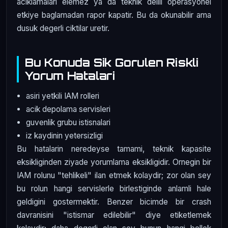
aciklamalari elemez ya da teknik delili operasyonel
etkiye baglamadan rapor kapatir. Bu da okunabilir ama
dusuk degerli ciktilar uretir.
Bu Konuda Sik Gorulen Riskli
Yorum Hatalari
asiri yetkili IAM rolleri
acik depolama servisleri
guvenlik grubu istisnalari
iz kaydinin yetersizligi
Bu hatalarin neredeyse tamami, teknik kapasite
eksikliginden ziyade yorumlama eksikligidir. Ornegin bir
IAM rolunu "tehlikeli" ilan etmek kolaydir; zor olan sey
bu rolun hangi servislerle birlestiginde anlamli hale
geldigini gostermektir. Benzer bicimde bir crash
davranisini "istismar edilebilir" diye etiketlemek