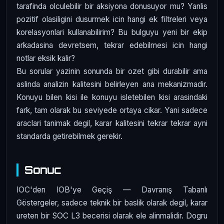
tarafinda olculebilir bir aksiyona donusuyor mu? Yanlis
pozitif olasiligini dusurmek icin hangi ek filtreleri veya
korelasyonlari kullanabilirim? Bu bulguyu yeni bir ekip
arkadasina devretsem, tekrar edebilmesi icin hangi
notlar eksik kalir?
Bu sorular yazinin sonunda bir ozet gibi durabilir ama
aslinda analizin kalitesini belirleyen ana mekanizmadir.
Konuyu bilen kisi ile konuyu isletebilen kisi arasindaki
fark, tam olarak bu seviyede ortaya cikar. Yani sadece
araclari tanimak degil, karar kalitesini tekrar tekrar ayni
standarda getirebilmek gerekir.
Sonuc
IOC'den IOB'ye Geçiş — Davranış Tabanlı
Göstergeler, sadece teknik bir baslik olarak degil, karar
ureten bir SOC L3 becerisi olarak ele alinmalidir. Dogru