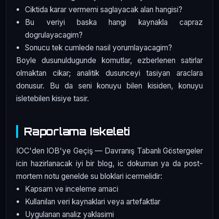
Ciktida karar vermemi saglayacak alan hangisi?
Bu veriyi baska hangi kaynakla capraz
dogrulayacagim?
Sonucu tek cumlede nasil yorumlayacagim?
Boyle dusunuldugunde komutlar, ezberlenen satirlar
olmaktan cikar; analitik dusunceyi tasiyan araclara
donusur. Bu da seni konuyu bilen kisiden, konuyu
isletebilen kisiye tasir.
Raporlama Iskeleti
IOC'den IOB'ye Geçiş — Davranış Tabanlı Göstergeler
icin hazirlanacak iyi bir blog, ic dokuman ya da post-
mortem notu genelde su bloklari icermelidir:
Kapsam ve inceleme amaci
Kullanilan veri kaynaklari veya artefaktlar
Uygulanan analiz yaklasimi