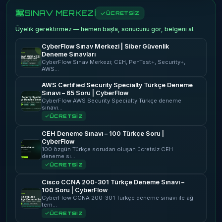
SINAV MERKEZİ
ÜCRETSİZ
Üyelik gerektirmez — hemen başla, sonucunu gör, belgeni al.
CyberFlow Sınav Merkezi | Siber Güvenlik
Deneme Sınavları
CyberFlow Sınav Merkezi; CEH, PenTest+, Security+,
AWS…
AWS Certified Security Specialty Türkçe Deneme
Sınavı – 65 Soru | CyberFlow
CyberFlow AWS Security Specialty Türkçe deneme
sınavı…
ÜCRETSİZ
CEH Deneme Sınavı – 100 Türkçe Soru |
CyberFlow
100 özgün Türkçe sorudan oluşan ücretsiz CEH
deneme sı…
ÜCRETSİZ
Cisco CCNA 200-301 Türkçe Deneme Sınavı –
100 Soru | CyberFlow
CyberFlow CCNA 200-301 Türkçe deneme sınavı ile ağ
tem…
ÜCRETSİZ