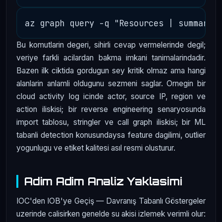
Bu komutlarin degeri, sihirli cevap vermelerinde degil;
veriye farkli acilardan bakma imkani tanimalarindadir.
Bazen ilk ciktida gordugun sey kritik olmaz ama hangi
alanlarin anlamli oldugunu sezmeni saglar. Ornegin bir
cloud activity log icinde actor, source IP, region ve
action iliskisi; bir reverse engineering senaryosunda
import tablosu, stringler ve call graph iliskisi; bir ML
tabanli detection konusundaysa feature dagilimi, outlier
yogunlugu ve etiket kalitesi asıl resmi olusturur.
Adim Adim Analiz Yaklasimi
IOC'den IOB'ye Geçiş — Davranış Tabanlı Göstergeler
uzerinde calisirken genelde su akisi izlemek verimli olur: