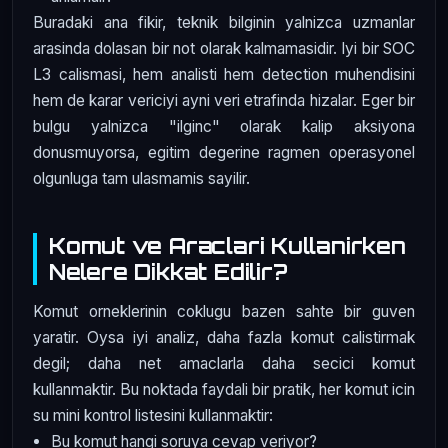
Buradaki ana fikir, teknik bilginin yalnizca uzmanlar
arasinda dolasan bir not olarak kalmamasidir. Iyi bir SOC
L3 calismasi, hem analisti hem detection muhendisini
hem de karar vericiyi ayni veri etrafinda hizalar. Eger bir
bulgu yalnizca "ilginc" olarak kalip aksiyona
donusmuyorsa, egitim degerine ragmen operasyonel
olgunluga tam ulasmamis sayilir.
Komut ve Araclari Kullanirken
Nelere Dikkat Edilir?
Komut orneklerinin coklugu bazen sahte bir guven
yaratir. Oysa iyi analiz, daha fazla komut calistirmak
degil; daha net amaclarla daha secici komut
kullanmaktir. Bu noktada faydali bir pratik, her komut icin
su mini kontrol listesini kullanmaktir:
Bu komut hangi soruya cevap veriyor?