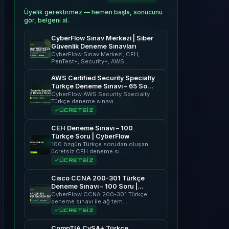
Üyelik gerektirmez — hemen başla, sonucunu
gör, belgeni al.
CyberFlow Sınav Merkezi | Siber
Güvenlik Deneme Sınavları
CyberFlow Sınav Merkezi; CEH,
PenTest+, Security+, AWS…
AWS Certified Security Specialty
Türkçe Deneme Sınavı – 65 Soru
| CyberFlow
CyberFlow AWS Security Specialty
Türkçe deneme sınavı…
ÜCRETSİZ
CEH Deneme Sınavı – 100
Türkçe Soru | CyberFlow
100 özgün Türkçe sorudan oluşan
ücretsiz CEH deneme sı…
ÜCRETSİZ
Cisco CCNA 200-301 Türkçe
Deneme Sınavı – 100 Soru |
CyberFlow
CyberFlow CCNA 200-301 Türkçe
deneme sınavı ile ağ tem…
ÜCRETSİZ
CompTIA CySA+ Türkçe