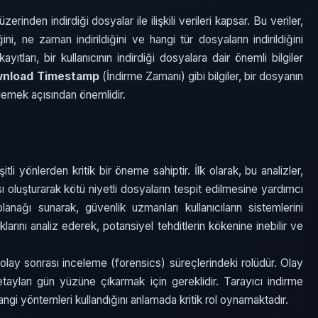
zerinden indirdiği dosyalar ile ilişkili verileri kapsar. Bu veriler,
ini, ne zaman indirildiğini ve hangi tür dosyaların indirildiğini
tları, bir kullanıcının indirdiği dosyalara dair önemli bilgiler
nload Timestamp
(İndirme Zamanı) gibi bilgiler, bir dosyanın
rlemek açısından önemlidir.
li yönlerden kritik bir öneme sahiptir. İlk olarak, bu analizler,
 oluşturarak kötü niyetli dosyaların tespit edilmesine yardımcı
olanağı sunarak, güvenlik uzmanları kullanıcıların sistemlerini
larını analiz ederek, potansiyel tehditlerin kökenine inebilir ve
, olay sonrası inceleme (forensics) süreçlerindeki rolüdür. Olay
detayları gün yüzüne çıkarmak için gereklidir. Tarayıcı indirme
 hangi yöntemleri kullandığını anlamada kritik rol oynamaktadır.