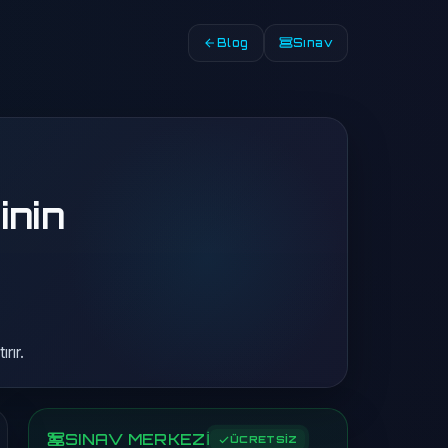
Blog
Sınav
inin
rır.
SINAV MERKEZİ
ÜCRETSİZ