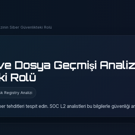
inin Siber Güvenlikteki Rolü
 ve Dosya Geçmişi Analiz
ki Rolü
sk Registry Analizi
tehditleri tespit edin. SOC L2 analistleri bu bilgilerle güvenliği artı