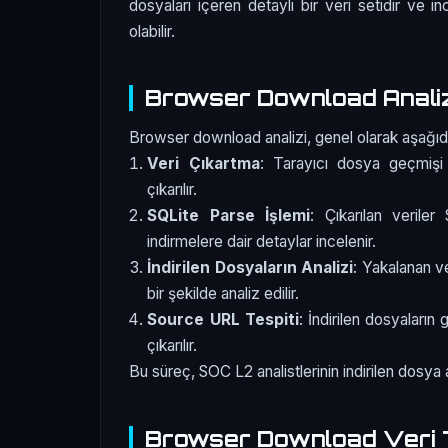
dosyaları içeren detaylı bir veri setidir ve i
olabilir.
Browser Download Analiz
Browser download analizi, genel olarak aşağıd
Veri Çıkartma
: Tarayıcı dosya geçmişi 
çıkarılır.
SQLite Parse İşlemi
: Çıkarılan verile
indirmelere dair detaylar incelenir.
İndirilen Dosyaların Analizi
: Yakalanan ve
bir şekilde analiz edilir.
Source URL Tespiti
: İndirilen dosyaların
çıkarılır.
Bu süreç, SOC L2 analistlerinin indirilen dosya a
Browser Download Veri T