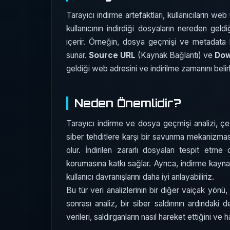
Tarayıcı indirme artefaktları, kullanıcıların web ü
kullanıcının indirdiği dosyaların nereden geldiğ
içerir. Örneğin, dosya geçmişi ve metadata kayı
sunar.
Source URL
(Kaynak Bağlantı) ve
Dow
geldiği web adresini ve indirilme zamanını beli
Neden Önemlidir?
Tarayıcı indirme ve dosya geçmişi analizi, çeşit
siber tehditlere karşı bir savunma mekanizması
olur. İndirilen zararlı dosyaları tespit etme 
korumasına katkı sağlar. Ayrıca, indirme kaynak
kullanıcı davranışlarını daha iyi anlayabiliriz.
Bu tür veri analizlerinin bir diğer vaiçak yönü
sonrası analiz, bir siber saldırının ardındaki 
verileri, saldırganların nasıl hareket ettiğini ve