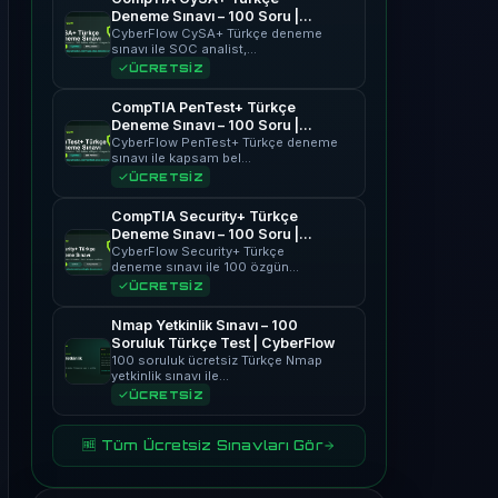
Deneme Sınavı – 100 Soru |
CyberFlow
CyberFlow CySA+ Türkçe deneme
sınavı ile SOC analist,…
ÜCRETSİZ
CompTIA PenTest+ Türkçe
Deneme Sınavı – 100 Soru |
CyberFlow
CyberFlow PenTest+ Türkçe deneme
sınavı ile kapsam bel…
ÜCRETSİZ
CompTIA Security+ Türkçe
Deneme Sınavı – 100 Soru |
CyberFlow
CyberFlow Security+ Türkçe
deneme sınavı ile 100 özgün…
ÜCRETSİZ
Nmap Yetkinlik Sınavı – 100
Soruluk Türkçe Test | CyberFlow
100 soruluk ücretsiz Türkçe Nmap
yetkinlik sınavı ile…
ÜCRETSİZ
🆓 Tüm Ücretsiz Sınavları Gör