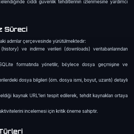
ncelendiğinde ciddi güvenlik tehditlerinin izlenmesine yardımcı
 Süreci
aki adımlar çerçevesinde yürütülmektedir:
(history) ve indirme verileri (downloads) veritabanlarından
r SQLite formatında yönetilir, böylece dosya geçmişine ve
rilerdeki dosya bilgileri (örn. dosya ismi, boyut, uzantı) detaylı
 geldiği kaynak URL'leri tespit edilerek, tehdit kaynakları ortaya
ktivitelerini incelemesi için kritik öneme sahiptir.
ürleri