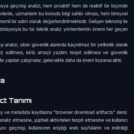
dosya geçmişi analizi, hem proaktif hem de reaktif bir biçimde
edenle, uzmanların bu konuda bilgi sahibi olması, hem bireysel
mli bir adım olarak değerlendirilmektedir. Gelişen teknoloji ile
ta, dolayısıyla bu tür teknik analiz yöntemlerinin önemi her geçen
 analizi, siber güvenlik alanında kaçınılmaz bir yetkinlik olarak
aliz edilmesi, kötü amaçlı yazılım tespit edilmesi ve güvenlik
inde yapılan çalışmalar, gelecekte daha da önem kazanacaktır.
ma
ct Tanımı
miş ve metadata kayıtlarına "browser download artifacts" denir.
ı analiz etmesine, şüpheli aktiviteleri tespit etmesine ve kullanıcı
ıcı geçmişi, kullanıcının eriştiği web sayfalarını ve indirdiği