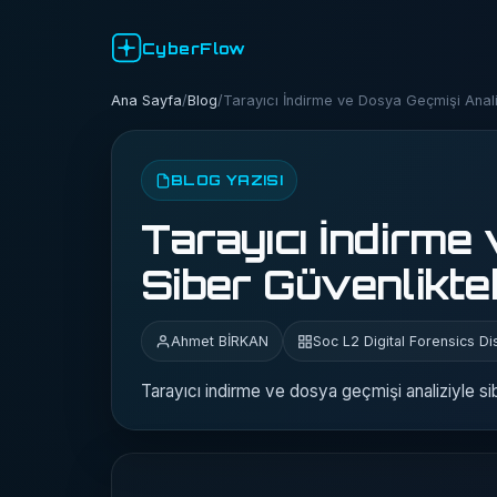
CyberFlow
Ana Sayfa
/
Blog
/
Tarayıcı İndirme ve Dosya Geçmişi Analiz
BLOG YAZISI
Tarayıcı İndirme
Siber Güvenlikte
Ahmet BİRKAN
Soc L2 Digital Forensics Di
Tarayıcı indirme ve dosya geçmişi analiziyle siber 