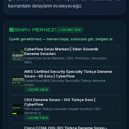
kavramların detaylarını inceleyeceğiz.
SINAV MERKEZİ
ÜCRETSİZ
Üyelik gerektirmez — hemen başla, sonucunu gör, belgeni al.
CyberFlow Sınav Merkezi | Siber Güvenlik
Deneme Sınavları
CyberFlow Sınav Merkezi; CEH, PenTest+, Security+,
AWS…
AWS Certified Security Specialty Türkçe Deneme
Sınavı – 65 Soru | CyberFlow
CyberFlow AWS Security Specialty Türkçe deneme
sınavı…
ÜCRETSİZ
CEH Deneme Sınavı – 100 Türkçe Soru |
CyberFlow
100 özgün Türkçe sorudan oluşan ücretsiz CEH
deneme sı…
ÜCRETSİZ
Cisco CCNA 200-301 Türkçe Deneme Sınavı –