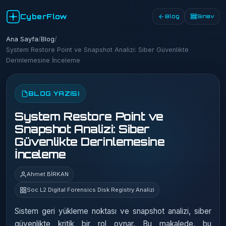
CyberFlow
Blog
Sınav
Ana Sayfa
/
Blog
/
System Restore Point ve Snapshot Analizi: Siber Güvenlikte
Derinlemesine İnceleme
BLOG YAZISI
System Restore Point ve
Snapshot Analizi: Siber
Güvenlikte Derinlemesine
İnceleme
Ahmet BİRKAN
Soc L2 Digital Forensics Disk Registry Analizi
Sistem geri yükleme noktası ve snapshot analizi, siber
güvenlikte kritik bir rol oynar. Bu makalede, bu