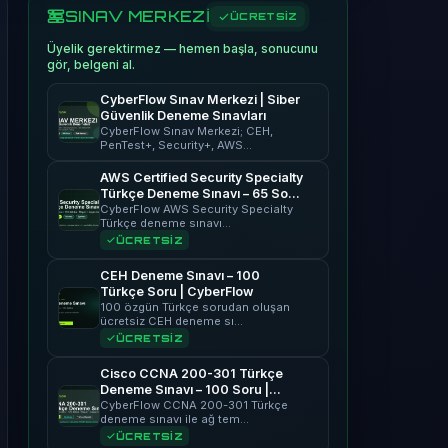
SINAV MERKEZİ
ÜCRETSİZ
Üyelik gerektirmez — hemen başla, sonucunu
gör, belgeni al.
CyberFlow Sınav Merkezi | Siber
Güvenlik Deneme Sınavları
CyberFlow Sınav Merkezi; CEH,
PenTest+, Security+, AWS…
AWS Certified Security Specialty
Türkçe Deneme Sınavı – 65 Soru
| CyberFlow
CyberFlow AWS Security Specialty
Türkçe deneme sınavı…
ÜCRETSİZ
CEH Deneme Sınavı – 100
Türkçe Soru | CyberFlow
100 özgün Türkçe sorudan oluşan
ücretsiz CEH deneme sı…
ÜCRETSİZ
Cisco CCNA 200-301 Türkçe
Deneme Sınavı – 100 Soru |
CyberFlow
CyberFlow CCNA 200-301 Türkçe
deneme sınavı ile ağ tem…
ÜCRETSİZ