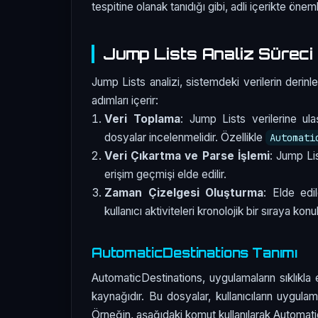
tespitine olanak tanıdığı gibi, adli içerikte önemli
Jump Lists Analiz Süreci
Jump Lists analizi, sistemdeki verilerin derinl
adımları içerir:
Veri Toplama
: Jump Lists verilerine ulaş
dosyalar incelenmelidir. Özellikle
Automati
Veri Çıkartma ve Parse İşlemi
: Jump Li
erişim geçmişi elde edilir.
Zaman Çizelgesi Oluşturma
: Elde edi
kullanıcı aktiviteleri kronolojik bir sıraya konul
AutomaticDestinations Tanımı
AutomaticDestinations, uygulamaların sıklıkla e
kaynağıdır. Bu dosyalar, kullanıcıların uygulama
Örneğin, aşağıdaki komut kullanılarak AutomaticD