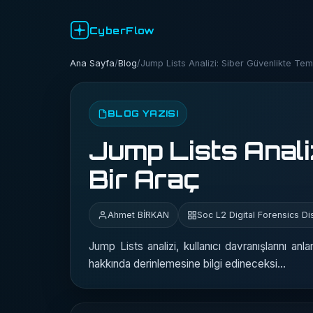
CyberFlow
Ana Sayfa
/
Blog
/
Jump Lists Analizi: Siber Güvenlikte Tem
BLOG YAZISI
Jump Lists Anali
Bir Araç
Ahmet BİRKAN
Soc L2 Digital Forensics Di
Jump Lists analizi, kullanıcı davranışlarını an
hakkında derinlemesine bilgi edineceksi...