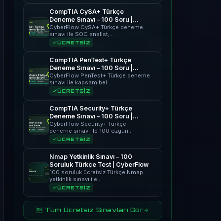
CompTIA CySA+ Türkçe
Deneme Sınavı – 100 Soru |
CyberFlow
CyberFlow CySA+ Türkçe deneme
sınavı ile SOC analist,…
ÜCRETSİZ
CompTIA PenTest+ Türkçe
Deneme Sınavı – 100 Soru |
CyberFlow
CyberFlow PenTest+ Türkçe deneme
sınavı ile kapsam bel…
ÜCRETSİZ
CompTIA Security+ Türkçe
Deneme Sınavı – 100 Soru |
CyberFlow
CyberFlow Security+ Türkçe
deneme sınavı ile 100 özgün…
ÜCRETSİZ
Nmap Yetkinlik Sınavı – 100
Soruluk Türkçe Test | CyberFlow
100 soruluk ücretsiz Türkçe Nmap
yetkinlik sınavı ile…
ÜCRETSİZ
🆓 Tüm Ücretsiz Sınavları Gör