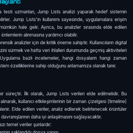
ağlantı
ma testi uzmanları, Jump Lists analizi yaparak hedef sistemin
bilirler. Jump Lists'in kullanımı sayesinde, uygulamalara erişim
k mümkün hale gelir. Ayrıca, bu analizler sırasında elde edilen
i önlemlerin alınmasına yardımcı olabilir.
sik analizler için de kritik öneme sahiptir. Kullanıcıların digital
izini sürmek ve hatta veri ihlalleri durumunda geçmiş aktiviteleri
. Uygulama bazlı incelemeler, hangi dosyaların hangi zaman
 sistem özelliklerine sahip olduğunu anlamamıza olanak tanır.
 süreçtir. İlk olarak, Jump Lists verileri elde edilmelidir. Bu
lınarak, kullanıcı etkileşimlerinin bir zaman çizelgesi (timeline)
nir. Elde edilen veriler, analiz edilerek belirlenecek örüntüler
davranışlarının daha iyi anlaşılmasını sağlayacaktır.
ı temel veriler şunlardır:
erinin saklandığı dosya yapısı.