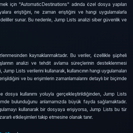
etmek için "AutomaticDestinations" adında özel dosya yapıları
syalara eriştiğini, ne zaman eriştiğini ve hangi uygulamalarla
liller sunar. Bu nedenle, Jump Lists analizi siber güvenlik ve
 izlenmesinden kaynaklanmaktadır. Bu veriler, özellikle şüpheli
nışlarının analizi ve tehdit avlama süreçlerinin desteklenmesi
, Jump Lists verilerini kullanarak, kullanıcının hangi uygulamaları
erişildiğini ve bu erişimlerin zamanlamalarını detaylı bir biçimde
r ve dosya kullanımı yoluyla gerçekleştirildiğinden, Jump Lists
tkileşimde bulunduğunu anlamamızda büyük fayda sağlamaktadır.
uygulamayı kullanarak bir dosyaya erişiyorsa, Jump Lists bu tür
 zararlı etkileşimleri takip etmesine olanak tanır.