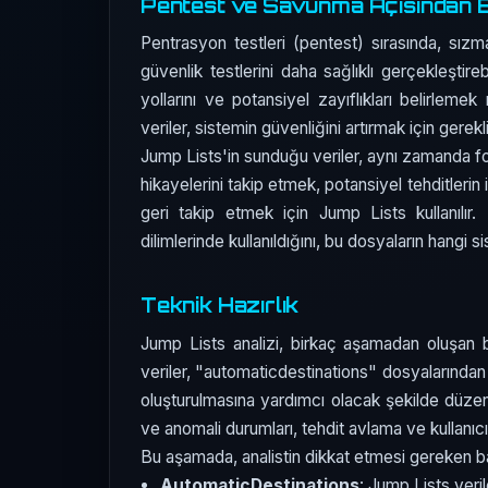
Pentest ve Savunma Açısından B
Pentrasyon testleri (pentest) sırasında, sız
güvenlik testlerini daha sağlıklı gerçekleştire
yollarını ve potansiyel zayıflıkları belirleme
veriler, sistemin güvenliğini artırmak için gerekl
Jump Lists'in sunduğu veriler, aynı zamanda foren
hikayelerini takip etmek, potansiyel tehditlerin 
geri takip etmek için Jump Lists kullanılır
dilimlerinde kullanıldığını, bu dosyaların hangi
Teknik Hazırlık
Jump Lists analizi, birkaç aşamadan oluşan bir
veriler, "automaticdestinations" dosyalarından a
oluşturulmasına yardımcı olacak şekilde düzenle
ve anomali durumları, tehdit avlama ve kullanıcı 
Bu aşamada, analistin dikkat etmesi gereken baz
AutomaticDestinations
: Jump Lists veril