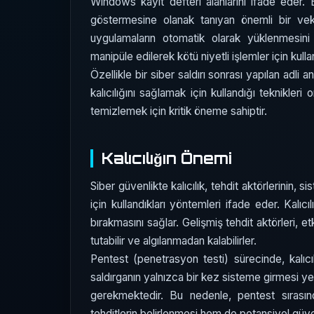
Windows kayıt defteri alanlarını ifade eder. Bu
göstermesine olanak tanıyan önemli bir vekt
uygulamaların otomatik olarak yüklenmesini sa
manipüle edilerek kötü niyetli işlemler için kullanı
Özellikle bir siber saldırı sonrası yapılan adli 
kalıcılığını sağlamak için kullandığı teknikleri 
temizlemek için kritik öneme sahiptir.
Kalıcılığın Önemi
Siber güvenlikte kalıcılık, tehdit aktörlerinin, 
için kullandıkları yöntemleri ifade eder. Kalıcıl
bırakmasını sağlar. Gelişmiş tehdit aktörleri, etk
tutabilir ve algılanmadan kalabilirler.
Pentest (penetrasyon testi) sürecinde, kalıcıl
saldırganın yalnızca bir kez sisteme girmesi ye
gerekmektedir. Bu nedenle, pentest sırasında
tehditlerin belirlenmesi hem de potansiyel güven