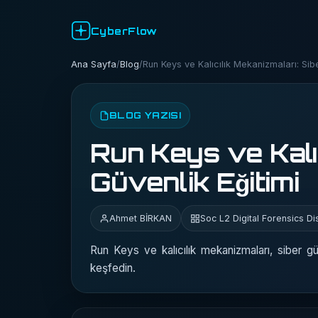
CyberFlow
Ana Sayfa
/
Blog
/
Run Keys ve Kalıcılık Mekanizmaları: Sibe
BLOG YAZISI
Run Keys ve Kalıc
Güvenlik Eğitimi
Ahmet BİRKAN
Soc L2 Digital Forensics Di
Run Keys ve kalıcılık mekanizmaları, siber gü
keşfedin.