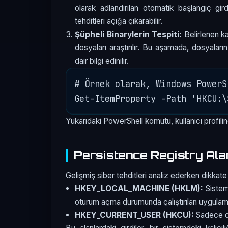
olarak adlandırılan otomatik başlangıç gir
tehditleri açığa çıkarabilir.
Şüpheli Binarylerin Tespiti:
Belirlenen ka
dosyaları araştırılır. Bu aşamada, dosyaların
dair bilgi edinilir.
# Örnek olarak, Windows PowerS
Yukarıdaki PowerShell komutu, kullanıcı profilin
Persistence Registry Ala
Gelişmiş siber tehditleri analiz ederken dikkate 
HKEY_LOCAL_MACHINE (HKLM):
Sistem 
oturum açma durumunda çalıştırılan uygulamalar
HKEY_CURRENT_USER (HKCU):
Sadece otu