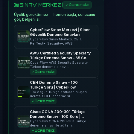
SINAV MERKEZİ
ÜCRETSİZ
Üyelik gerektirmez — hemen başla, sonucunu
gör, belgeni al.
CyberFlow Sınav Merkezi | Siber
Güvenlik Deneme Sınavları
CyberFlow Sınav Merkezi; CEH,
PenTest+, Security+, AWS…
AWS Certified Security Specialty
Türkçe Deneme Sınavı – 65 Soru
| CyberFlow
CyberFlow AWS Security Specialty
Türkçe deneme sınavı…
ÜCRETSİZ
CEH Deneme Sınavı – 100
Türkçe Soru | CyberFlow
100 özgün Türkçe sorudan oluşan
ücretsiz CEH deneme sı…
ÜCRETSİZ
Cisco CCNA 200-301 Türkçe
Deneme Sınavı – 100 Soru |
CyberFlow
CyberFlow CCNA 200-301 Türkçe
deneme sınavı ile ağ tem…
ÜCRETSİZ