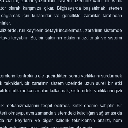
 alanlar, zararlı yazılımların sistem üzerinde kalıcı bir varlık
ör olarak karşımıza çıkar. Bilgisayarda başlatılmak istenen
ğlamak için kullanılırlar ve genellikle zararlılar tarafından
lırlar.
analizlerde, run key'lerin detaylı incelenmesi, zararlının sistemde
ortaya koyabilir. Bu, bir saldırının etkilerini azaltmak ve sistemi
sistemlerin kontrolünü ele geçirdikten sonra varlıklarını sürdürmek
ık teknikleri, bir zararlının sistem üzerinde uzun süreli bir etki
ili kalıcılık mekanizmaları kullanarak, sistemdeki varlıklarını gizli
ık mekanizmalarının tespit edilmesi kritik öneme sahiptir. Bir
terli olmayıp, aynı zamanda sistemdeki kalıcılığını sağlaması da
 run key'lerin ve diğer kalıcılık tekniklerinin analizi, hem
lik açıklarının iyi anlaşılması açısından elzemdir.