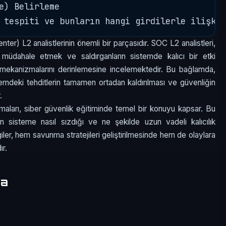
e) Belirleme

er) L2 analistlerinin önemli bir parçasıdır. SOC L2 analistleri,
a müdahale etmek ve saldırganların sistemde kalıcı bir etki
k mekanizmalarını derinlemesine incelemektedir. Bu bağlamda,
stemdeki tehditlerin tamamen ortadan kaldırılması ve güvenliğin
.
zmaları, siber güvenlik eğitiminde temel bir konuyu kapsar. Bu
rın sisteme nasıl sızdığı ve ne şekilde uzun vadeli kalıcılık
giler, hem savunma stratejileri geliştirilmesinde hem de olaylara
ır.
ma