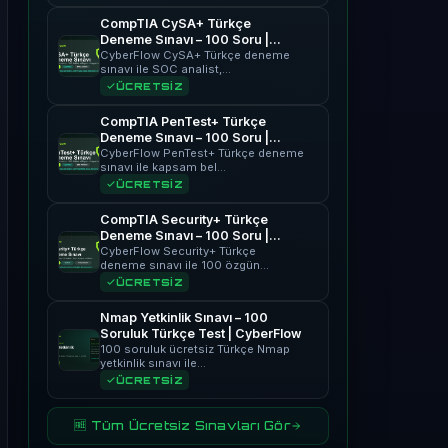
CompTIA CySA+ Türkçe
Deneme Sınavı – 100 Soru |
CyberFlow
CyberFlow CySA+ Türkçe deneme
sınavı ile SOC analist,…
ÜCRETSİZ
CompTIA PenTest+ Türkçe
Deneme Sınavı – 100 Soru |
CyberFlow
CyberFlow PenTest+ Türkçe deneme
sınavı ile kapsam bel…
ÜCRETSİZ
CompTIA Security+ Türkçe
Deneme Sınavı – 100 Soru |
CyberFlow
CyberFlow Security+ Türkçe
deneme sınavı ile 100 özgün…
ÜCRETSİZ
Nmap Yetkinlik Sınavı – 100
Soruluk Türkçe Test | CyberFlow
100 soruluk ücretsiz Türkçe Nmap
yetkinlik sınavı ile…
ÜCRETSİZ
🆓 Tüm Ücretsiz Sınavları Gör