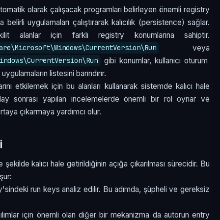
omatik olarak çalışacak programları belirleyen önemli registry
a belirli uygulamaları çalıştırarak kalıcılık (persistence) sağlar.
it alanlar için farklı registry konumlarına sahiptir.
veya
are\Microsoft\Windows\CurrentVersion\Run
gibi konumlar, kullanıcı oturum
indows\CurrentVersion\Run
ygulamaların listesini barındırır.
rlarını etkilemek için bu alanları kullanarak sistemde kalıcı hale
 olay sonrası yapılan incelemelerde önemli bir rol oynar ve
 ortaya çıkarmaya yardımcı olur.
i
ne şekilde kalıcı hale getirildiğinin açığa çıkarılması sürecidir. Bu
şur:
'sindeki run keys analiz edilir. Bu adımda, şüpheli ve gereksiz
ılımlar için önemli olan diğer bir mekanizma da autorun entry