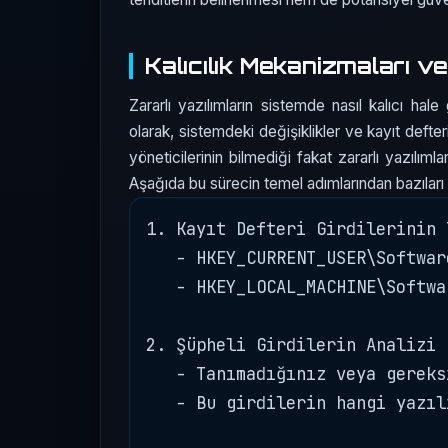
Kalıcılık Mekanizmaları ve
Zararlı yazılımların sistemde nasıl kalıcı hale
olarak, sistemdeki değişiklikler ve kayıt defteri 
yöneticilerinin bilmediği fakat zararlı yazılıml
Aşağıda bu sürecin temel adımlarından bazıları 
1. Kayıt Defteri Girdilerinin T
   - HKEY_CURRENT_USER\Softwar
   - HKEY_LOCAL_MACHINE\Softwa
2. Şüpheli Girdilerin Analizi

   - Tanımadığınız veya gereks
   - Bu girdilerin hangi yazıl