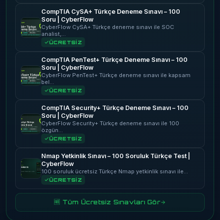
CompTIA CySA+ Türkçe Deneme Sınavı – 100
Soru | CyberFlow
CyberFlow CySA+ Türkçe deneme sınavı ile SOC
analist,…
ÜCRETSİZ
CompTIA PenTest+ Türkçe Deneme Sınavı – 100
Soru | CyberFlow
CyberFlow PenTest+ Türkçe deneme sınavı ile kapsam
bel…
ÜCRETSİZ
CompTIA Security+ Türkçe Deneme Sınavı – 100
Soru | CyberFlow
CyberFlow Security+ Türkçe deneme sınavı ile 100
özgün…
ÜCRETSİZ
Nmap Yetkinlik Sınavı – 100 Soruluk Türkçe Test |
CyberFlow
100 soruluk ücretsiz Türkçe Nmap yetkinlik sınavı ile…
ÜCRETSİZ
🆓 Tüm Ücretsiz Sınavları Gör