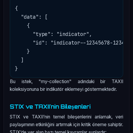
{

  "data": [

    {

      "type": "indicator",

      "id": "indicator--12345678-1234-12
    }

  ]

Bu istek, "my-collection" adındaki bir TAXII
koleksiyonuna bir indikatör eklemeyi göstermektedir.
STIX ve TAXII'nin Bileşenleri
STIX ve TAXII’nin temel bileşenlerini anlamak, veri
paylaşımının etkinliğini artırmak için kritik öneme sahiptir.
STIX’de yer alan bazı temel kavramlar şunlardır: