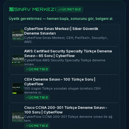
SINAV MERKEZİ
ÜCRETSİZ
Üyelik gerektirmez — hemen başla, sonucunu gör, belgeni al.
CyberFlow Sınav Merkezi | Siber Güvenlik
Deneme Sınavları
CyberFlow Sınav Merkezi; CEH, PenTest+, Security+,
AWS…
AWS Certified Security Specialty Türkçe Deneme
Sınavı – 65 Soru | CyberFlow
CyberFlow AWS Security Specialty Türkçe deneme
sınavı…
ÜCRETSİZ
CEH Deneme Sınavı – 100 Türkçe Soru |
CyberFlow
100 özgün Türkçe sorudan oluşan ücretsiz CEH
deneme sı…
ÜCRETSİZ
Cisco CCNA 200-301 Türkçe Deneme Sınavı –
100 Soru | CyberFlow
CyberFlow CCNA 200-301 Türkçe deneme sınavı ile ağ
tem…
ÜCRETSİZ