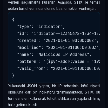
verileri sağlamakta kullanılır. Aşağıda, STIX ile temsil
edilen temel veri nesnelerine bazı örnekler verilmiştir:
{

  "type": "indicator",

  "id": "indicator--12345678-1234-1234-1
  "created": "2021-01-01T00:00:00Z",

  "modified": "2021-01-01T00:00:00Z",

  "name": "Malicious IP Address",

  "pattern": "[ipv4-addr:value = '192.0.
  "valid_from": "2021-01-01T00:00:00Z"

Yukarıdaki JSON yapısı, bir IP adresinin kötü niyetli
olduğuna dair bir indikatörü tanımlamaktadır. STIX, bu
tür nesneleri kullanarak tehdit istihbaratını yapılandırılmış
hale getirmektedir.