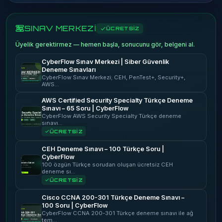
SINAV MERKEZİ
ÜCRETSİZ
Üyelik gerektirmez — hemen başla, sonucunu gör, belgeni al.
CyberFlow Sınav Merkezi | Siber Güvenlik
Deneme Sınavları
CyberFlow Sınav Merkezi; CEH, PenTest+, Security+,
AWS…
AWS Certified Security Specialty Türkçe Deneme
Sınavı – 65 Soru | CyberFlow
CyberFlow AWS Security Specialty Türkçe deneme
sınavı…
ÜCRETSİZ
CEH Deneme Sınavı – 100 Türkçe Soru |
CyberFlow
100 özgün Türkçe sorudan oluşan ücretsiz CEH
deneme sı…
ÜCRETSİZ
Cisco CCNA 200-301 Türkçe Deneme Sınavı –
100 Soru | CyberFlow
CyberFlow CCNA 200-301 Türkçe deneme sınavı ile ağ
tem…