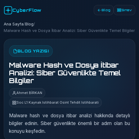
CyberFlow
Blog
Sınav
Ana Sayfa
/
Blog
/
Malware Hash ve Dosya İtibar Analizi: Siber Güvenlikte Temel Bilgiler
BLOG YAZISI
Malware Hash ve Dosya İtibar
Analizi: Siber Güvenlikte Temel
Bilgiler
Ahmet BİRKAN
Soc L1 Kaynak Istihbarat Osint Tehdit Istihbarati
Malware hash ve dosya itibar analizi hakkında detaylı
bilgiler edinin. Siber güvenlikte önemli bir adım olan bu
konuyu keşfedin.