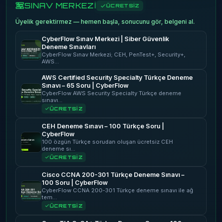
SINAV MERKEZİ
ÜCRETSİZ
Üyelik gerektirmez — hemen başla, sonucunu gör, belgeni al.
CyberFlow Sınav Merkezi | Siber Güvenlik
Deneme Sınavları
CyberFlow Sınav Merkezi; CEH, PenTest+, Security+,
AWS…
AWS Certified Security Specialty Türkçe Deneme
Sınavı – 65 Soru | CyberFlow
CyberFlow AWS Security Specialty Türkçe deneme
sınavı…
ÜCRETSİZ
CEH Deneme Sınavı – 100 Türkçe Soru |
CyberFlow
100 özgün Türkçe sorudan oluşan ücretsiz CEH
deneme sı…
ÜCRETSİZ
Cisco CCNA 200-301 Türkçe Deneme Sınavı –
100 Soru | CyberFlow
CyberFlow CCNA 200-301 Türkçe deneme sınavı ile ağ
tem…
ÜCRETSİZ