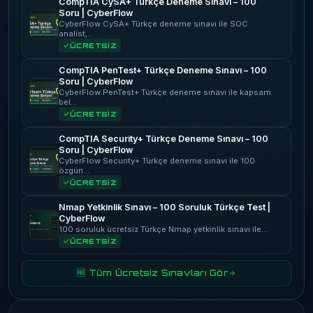
CompTIA CySA+ Türkçe Deneme Sınavı – 100
Soru | CyberFlow
CyberFlow CySA+ Türkçe deneme sınavı ile SOC
analist,…
ÜCRETSİZ
CompTIA PenTest+ Türkçe Deneme Sınavı – 100
Soru | CyberFlow
CyberFlow PenTest+ Türkçe deneme sınavı ile kapsam
bel…
ÜCRETSİZ
CompTIA Security+ Türkçe Deneme Sınavı – 100
Soru | CyberFlow
CyberFlow Security+ Türkçe deneme sınavı ile 100
özgün…
ÜCRETSİZ
Nmap Yetkinlik Sınavı – 100 Soruluk Türkçe Test |
CyberFlow
100 soruluk ücretsiz Türkçe Nmap yetkinlik sınavı ile…
ÜCRETSİZ
🆓 Tüm Ücretsiz Sınavları Gör