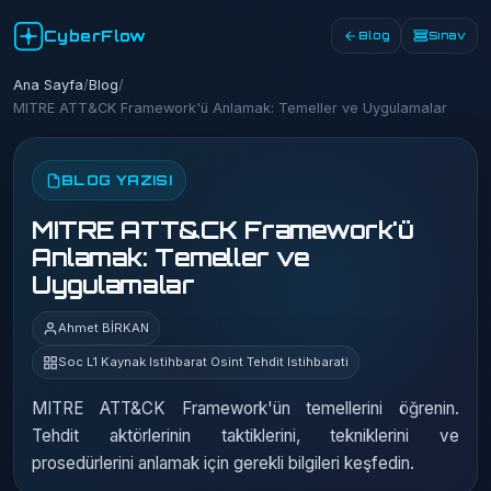
CyberFlow
Blog
Sınav
Ana Sayfa
/
Blog
/
MITRE ATT&CK Framework'ü Anlamak: Temeller ve Uygulamalar
BLOG YAZISI
MITRE ATT&CK Framework'ü
Anlamak: Temeller ve
Uygulamalar
Ahmet BİRKAN
Soc L1 Kaynak Istihbarat Osint Tehdit Istihbarati
MITRE ATT&CK Framework'ün temellerini öğrenin.
Tehdit aktörlerinin taktiklerini, tekniklerini ve
prosedürlerini anlamak için gerekli bilgileri keşfedin.