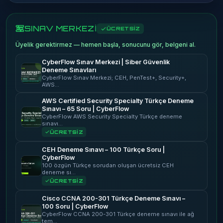
SINAV MERKEZİ
ÜCRETSİZ
Üyelik gerektirmez — hemen başla, sonucunu gör, belgeni al.
CyberFlow Sınav Merkezi | Siber Güvenlik
Deneme Sınavları
CyberFlow Sınav Merkezi; CEH, PenTest+, Security+,
AWS…
AWS Certified Security Specialty Türkçe Deneme
Sınavı – 65 Soru | CyberFlow
CyberFlow AWS Security Specialty Türkçe deneme
sınavı…
ÜCRETSİZ
CEH Deneme Sınavı – 100 Türkçe Soru |
CyberFlow
100 özgün Türkçe sorudan oluşan ücretsiz CEH
deneme sı…
ÜCRETSİZ
Cisco CCNA 200-301 Türkçe Deneme Sınavı –
100 Soru | CyberFlow
CyberFlow CCNA 200-301 Türkçe deneme sınavı ile ağ
tem…