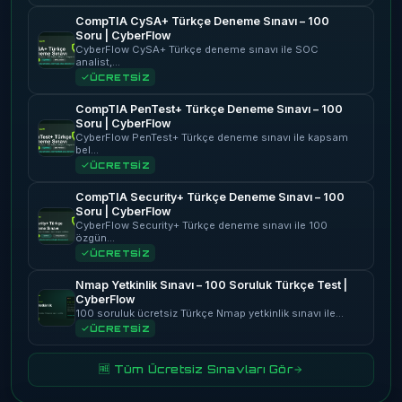
CompTIA CySA+ Türkçe Deneme Sınavı – 100
Soru | CyberFlow
CyberFlow CySA+ Türkçe deneme sınavı ile SOC
analist,…
ÜCRETSİZ
CompTIA PenTest+ Türkçe Deneme Sınavı – 100
Soru | CyberFlow
CyberFlow PenTest+ Türkçe deneme sınavı ile kapsam
bel…
ÜCRETSİZ
CompTIA Security+ Türkçe Deneme Sınavı – 100
Soru | CyberFlow
CyberFlow Security+ Türkçe deneme sınavı ile 100
özgün…
ÜCRETSİZ
Nmap Yetkinlik Sınavı – 100 Soruluk Türkçe Test |
CyberFlow
100 soruluk ücretsiz Türkçe Nmap yetkinlik sınavı ile…
ÜCRETSİZ
🆓 Tüm Ücretsiz Sınavları Gör