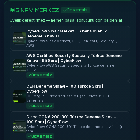
SINAV MERKEZİ
ÜCRETSİZ
Üyelik gerektirmez — hemen başla, sonucunu gör, belgeni al.
CyberFlow Sınav Merkezi | Siber Güvenlik
Deneme Sınavları
CyberFlow Sınav Merkezi; CEH, PenTest+, Security+,
AWS…
AWS Certified Security Specialty Türkçe Deneme
Sınavı – 65 Soru | CyberFlow
CyberFlow AWS Security Specialty Türkçe deneme
sınavı…
ÜCRETSİZ
CEH Deneme Sınavı – 100 Türkçe Soru |
CyberFlow
100 özgün Türkçe sorudan oluşan ücretsiz CEH
deneme sı…
ÜCRETSİZ
Cisco CCNA 200-301 Türkçe Deneme Sınavı –
100 Soru | CyberFlow
CyberFlow CCNA 200-301 Türkçe deneme sınavı ile ağ
tem…
ÜCRETSİZ