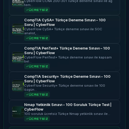
CyberFlow CCNA 200-301 Türkçe deneme sınavı ile ağ
tem…
ÜCRETSİZ
CompTIA CySA+ Türkçe Deneme Sınavı – 100
Soru | CyberFlow
CyberFlow CySA+ Türkçe deneme sınavı ile SOC
analist,…
ÜCRETSİZ
CompTIA PenTest+ Türkçe Deneme Sınavı – 100
Soru | CyberFlow
CyberFlow PenTest+ Türkçe deneme sınavı ile kapsam
bel…
ÜCRETSİZ
CompTIA Security+ Türkçe Deneme Sınavı – 100
Soru | CyberFlow
CyberFlow Security+ Türkçe deneme sınavı ile 100
özgün…
ÜCRETSİZ
Nmap Yetkinlik Sınavı – 100 Soruluk Türkçe Test |
CyberFlow
100 soruluk ücretsiz Türkçe Nmap yetkinlik sınavı ile…
ÜCRETSİZ