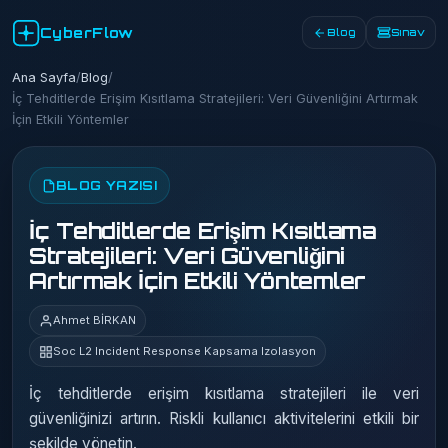
CyberFlow
Blog
Sınav
Ana Sayfa
/
Blog
/
İç Tehditlerde Erişim Kısıtlama Stratejileri: Veri Güvenliğini Artırmak
İçin Etkili Yöntemler
BLOG YAZISI
İç Tehditlerde Erişim Kısıtlama
Stratejileri: Veri Güvenliğini
Artırmak İçin Etkili Yöntemler
Ahmet BİRKAN
Soc L2 Incident Response Kapsama Izolasyon
İç tehditlerde erişim kısıtlama stratejileri ile veri
güvenliğinizi artırın. Riskli kullanıcı aktivitelerini etkili bir
şekilde yönetin.