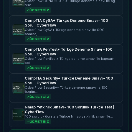
CyberFlow CCNA 200-301 Türkçe deneme sınavı ile ağ
tem…
ÜCRETSİZ
CompTIA CySA+ Türkçe Deneme Sınavı – 100
Soru | CyberFlow
CyberFlow CySA+ Türkçe deneme sınavı ile SOC
analist,…
ÜCRETSİZ
CompTIA PenTest+ Türkçe Deneme Sınavı – 100
Soru | CyberFlow
CyberFlow PenTest+ Türkçe deneme sınavı ile kapsam
bel…
ÜCRETSİZ
CompTIA Security+ Türkçe Deneme Sınavı – 100
Soru | CyberFlow
CyberFlow Security+ Türkçe deneme sınavı ile 100
özgün…
ÜCRETSİZ
Nmap Yetkinlik Sınavı – 100 Soruluk Türkçe Test |
CyberFlow
100 soruluk ücretsiz Türkçe Nmap yetkinlik sınavı ile…
ÜCRETSİZ