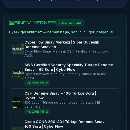
SINAV MERKEZİ
ÜCRETSİZ
Üyelik gerektirmez — hemen başla, sonucunu gör, belgeni al.
CyberFlow Sınav Merkezi | Siber Güvenlik
Deneme Sınavları
CyberFlow Sınav Merkezi; CEH, PenTest+, Security+,
AWS…
AWS Certified Security Specialty Türkçe Deneme
Sınavı – 65 Soru | CyberFlow
CyberFlow AWS Security Specialty Türkçe deneme
sınavı…
ÜCRETSİZ
CEH Deneme Sınavı – 100 Türkçe Soru |
CyberFlow
100 özgün Türkçe sorudan oluşan ücretsiz CEH
deneme sı…
ÜCRETSİZ
Cisco CCNA 200-301 Türkçe Deneme Sınavı –
100 Soru | CyberFlow