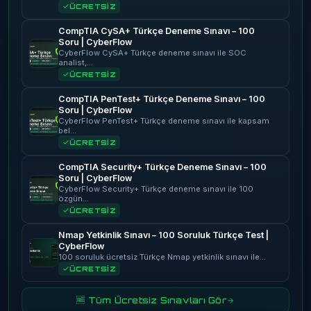
ÜCRETSİZ
CompTIA CySA+ Türkçe Deneme Sınavı – 100
Soru | CyberFlow
CyberFlow CySA+ Türkçe deneme sınavı ile SOC
analist,…
ÜCRETSİZ
CompTIA PenTest+ Türkçe Deneme Sınavı – 100
Soru | CyberFlow
CyberFlow PenTest+ Türkçe deneme sınavı ile kapsam
bel…
ÜCRETSİZ
CompTIA Security+ Türkçe Deneme Sınavı – 100
Soru | CyberFlow
CyberFlow Security+ Türkçe deneme sınavı ile 100
özgün…
ÜCRETSİZ
Nmap Yetkinlik Sınavı – 100 Soruluk Türkçe Test |
CyberFlow
100 soruluk ücretsiz Türkçe Nmap yetkinlik sınavı ile…
ÜCRETSİZ
🆓 Tüm Ücretsiz Sınavları Gör