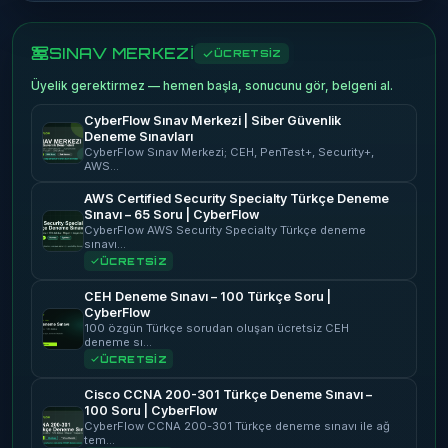
SINAV MERKEZİ
ÜCRETSİZ
Üyelik gerektirmez — hemen başla, sonucunu gör, belgeni al.
CyberFlow Sınav Merkezi | Siber Güvenlik
Deneme Sınavları
CyberFlow Sınav Merkezi; CEH, PenTest+, Security+,
AWS…
AWS Certified Security Specialty Türkçe Deneme
Sınavı – 65 Soru | CyberFlow
CyberFlow AWS Security Specialty Türkçe deneme
sınavı…
ÜCRETSİZ
CEH Deneme Sınavı – 100 Türkçe Soru |
CyberFlow
100 özgün Türkçe sorudan oluşan ücretsiz CEH
deneme sı…
ÜCRETSİZ
Cisco CCNA 200-301 Türkçe Deneme Sınavı –
100 Soru | CyberFlow
CyberFlow CCNA 200-301 Türkçe deneme sınavı ile ağ
tem…