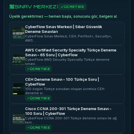
SINAV MERKEZİ
ÜCRETSİZ
Üyelik gerektirmez — hemen başla, sonucunu gör, belgeni al.
CyberFlow Sınav Merkezi | Siber Güvenlik
Deneme Sınavları
CyberFlow Sınav Merkezi; CEH, PenTest+, Security+,
AWS…
AWS Certified Security Specialty Türkçe Deneme
Sınavı – 65 Soru | CyberFlow
CyberFlow AWS Security Specialty Türkçe deneme
sınavı…
ÜCRETSİZ
CEH Deneme Sınavı – 100 Türkçe Soru |
CyberFlow
100 özgün Türkçe sorudan oluşan ücretsiz CEH
deneme sı…
ÜCRETSİZ
Cisco CCNA 200-301 Türkçe Deneme Sınavı –
100 Soru | CyberFlow
CyberFlow CCNA 200-301 Türkçe deneme sınavı ile ağ
tem…
ÜCRETSİZ