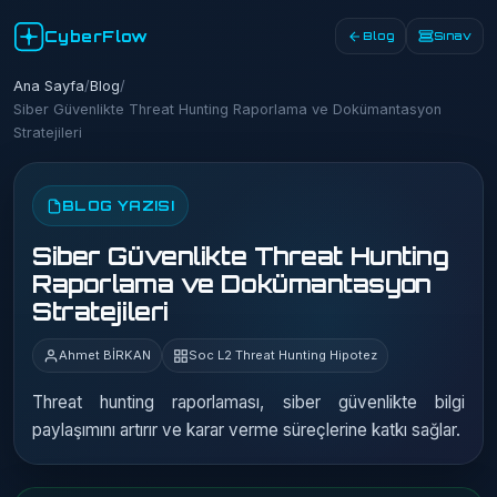
CyberFlow
Blog
Sınav
Ana Sayfa
/
Blog
/
Siber Güvenlikte Threat Hunting Raporlama ve Dokümantasyon
Stratejileri
BLOG YAZISI
Siber Güvenlikte Threat Hunting
Raporlama ve Dokümantasyon
Stratejileri
Ahmet BİRKAN
Soc L2 Threat Hunting Hipotez
Threat hunting raporlaması, siber güvenlikte bilgi
paylaşımını artırır ve karar verme süreçlerine katkı sağlar.