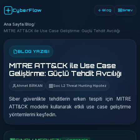
CyberFlow
Blog
Sınav
Ana Sayfa
/
Blog
/
MITRE ATT&CK ile Use Case Geliştirme: Güçlü Tehdit Avcılığı
BLOG YAZISI
MITRE ATT&CK ile Use Case
Geliştirme: Güçlü Tehdit Avcılığı
Ahmet BİRKAN
Soc L2 Threat Hunting Hipotez
Siber güvenlikte tehditlerin erken tespiti için MITRE
ATT&CK modelini kullanarak etkili use case geliştirme
yöntemlerini keşfedin.