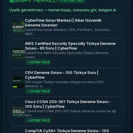
SINAV MERKEZİ
ÜCRETSİZ
Üyelik gerektirmez — hemen başla, sonucunu gör, belgeni al.
CyberFlow Sınav Merkezi | Siber Güvenlik
Deneme Sınavları
CyberFlow Sınav Merkezi; CEH, PenTest+, Security+,
AWS…
AWS Certified Security Specialty Türkçe Deneme
Sınavı – 65 Soru | CyberFlow
CyberFlow AWS Security Specialty Türkçe deneme
sınavı…
ÜCRETSİZ
CEH Deneme Sınavı – 100 Türkçe Soru |
CyberFlow
100 özgün Türkçe sorudan oluşan ücretsiz CEH
deneme sı…
ÜCRETSİZ
Cisco CCNA 200-301 Türkçe Deneme Sınavı –
100 Soru | CyberFlow
CyberFlow CCNA 200-301 Türkçe deneme sınavı ile ağ
tem…
ÜCRETSİZ
CompTIA CySA+ Türkçe Deneme Sınavı – 100