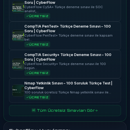
Soru | CyberFlow
CyberFlow CySA+ Türkçe deneme sınavı ile SOC
analist,…
ÜCRETSİZ
CompTIA PenTest+ Türkçe Deneme Sınavı – 100
Soru | CyberFlow
CyberFlow PenTest+ Türkçe deneme sınavı ile kapsam
bel…
ÜCRETSİZ
CompTIA Security+ Türkçe Deneme Sınavı – 100
Soru | CyberFlow
CyberFlow Security+ Türkçe deneme sınavı ile 100
özgün…
ÜCRETSİZ
Nmap Yetkinlik Sınavı – 100 Soruluk Türkçe Test |
CyberFlow
100 soruluk ücretsiz Türkçe Nmap yetkinlik sınavı ile…
ÜCRETSİZ
🆓 Tüm Ücretsiz Sınavları Gör