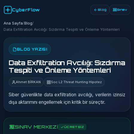
CyberFlow
Blog
Sınav
Ana Sayfa
/
Blog
/
Data Exfiltration Avcılığı: Sızdırma Tespiti ve Önleme Yöntemleri
BLOG YAZISI
Data Exfiltration Avcılığı: Sızdırma
Tespiti ve Önleme Yöntemleri
Ahmet BİRKAN
Soc L2 Threat Hunting Hipotez
Siber güvenlikte data exfiltration avcılığı, verilerin izinsiz
dışa aktarımını engellemek için kritik bir süreçtir.
SINAV MERKEZİ
ÜCRETSİZ