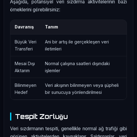
Aşağıda, potansiyel veri sızdırma aktivitelerinin bazı
örneklerini görebilirsiniz:
Davranış
Tanım
Büyük Veri
Ani bir artış ile gerçekleşen veri
Transferi
iletimleri
Mesai Dışı
Normal çalışma saatleri dışındaki
Aktarım
işlemler
Bilinmeyen
Veri akışının bilinmeyen veya şüpheli
Hedef
bir sunucuya yönlendirilmesi
Tespit Zorluğu
Veri sızdırmanın tespiti, genellikle normal ağ trafiği gibi
görünen aktivitelerden kaynaklanır. Saldırganlar, veri