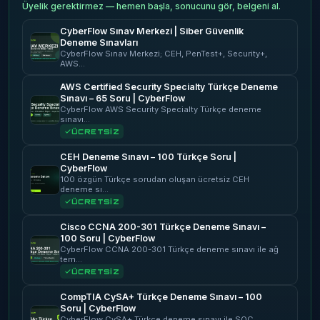
Üyelik gerektirmez — hemen başla, sonucunu gör, belgeni al.
CyberFlow Sınav Merkezi | Siber Güvenlik
Deneme Sınavları
CyberFlow Sınav Merkezi; CEH, PenTest+, Security+,
AWS…
AWS Certified Security Specialty Türkçe Deneme
Sınavı – 65 Soru | CyberFlow
CyberFlow AWS Security Specialty Türkçe deneme
sınavı…
ÜCRETSİZ
CEH Deneme Sınavı – 100 Türkçe Soru |
CyberFlow
100 özgün Türkçe sorudan oluşan ücretsiz CEH
deneme sı…
ÜCRETSİZ
Cisco CCNA 200-301 Türkçe Deneme Sınavı –
100 Soru | CyberFlow
CyberFlow CCNA 200-301 Türkçe deneme sınavı ile ağ
tem…
ÜCRETSİZ
CompTIA CySA+ Türkçe Deneme Sınavı – 100
Soru | CyberFlow
CyberFlow CySA+ Türkçe deneme sınavı ile SOC