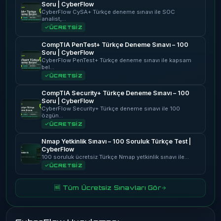
Soru | CyberFlow
CyberFlow CySA+ Türkçe deneme sınavı ile SOC
analist,…
ÜCRETSİZ
CompTIA PenTest+ Türkçe Deneme Sınavı – 100
Soru | CyberFlow
CyberFlow PenTest+ Türkçe deneme sınavı ile kapsam
bel…
ÜCRETSİZ
CompTIA Security+ Türkçe Deneme Sınavı – 100
Soru | CyberFlow
CyberFlow Security+ Türkçe deneme sınavı ile 100
özgün…
ÜCRETSİZ
Nmap Yetkinlik Sınavı – 100 Soruluk Türkçe Test |
CyberFlow
100 soruluk ücretsiz Türkçe Nmap yetkinlik sınavı ile…
ÜCRETSİZ
🆓 Tüm Ücretsiz Sınavları Gör