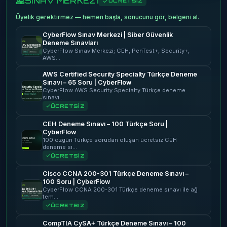
SINAV MERKEZİ
ÜCRETSİZ
Üyelik gerektirmez — hemen başla, sonucunu gör, belgeni al.
CyberFlow Sınav Merkezi | Siber Güvenlik
Deneme Sınavları
CyberFlow Sınav Merkezi; CEH, PenTest+, Security+,
AWS…
AWS Certified Security Specialty Türkçe Deneme
Sınavı – 65 Soru | CyberFlow
CyberFlow AWS Security Specialty Türkçe deneme
sınavı…
ÜCRETSİZ
CEH Deneme Sınavı – 100 Türkçe Soru |
CyberFlow
100 özgün Türkçe sorudan oluşan ücretsiz CEH
deneme sı…
ÜCRETSİZ
Cisco CCNA 200-301 Türkçe Deneme Sınavı –
100 Soru | CyberFlow
CyberFlow CCNA 200-301 Türkçe deneme sınavı ile ağ
tem…
ÜCRETSİZ
CompTIA CySA+ Türkçe Deneme Sınavı – 100