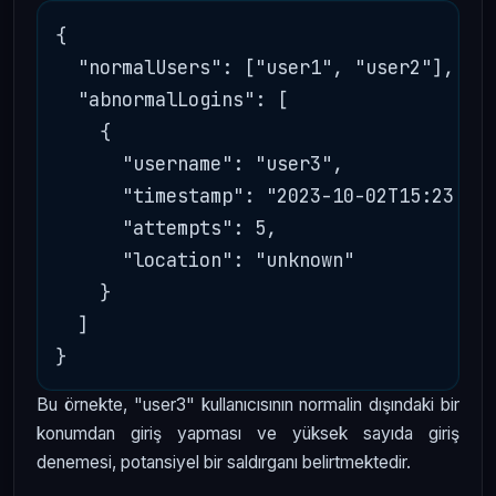
{

  "normalUsers": ["user1", "user2"],

  "abnormalLogins": [

    {

      "username": "user3",

      "timestamp": "2023-10-02T15:23:45Z
      "attempts": 5,

      "location": "unknown"

    }

  ]

Bu örnekte, "user3" kullanıcısının normalin dışındaki bir
konumdan giriş yapması ve yüksek sayıda giriş
denemesi, potansiyel bir saldırganı belirtmektedir.