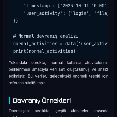
    'timestamp': ['2023-10-01 10:00', '2
    'user_activity': ['login', 'file_acc
})

# Normal davranış analizi

normal_activities = data['user_activity'
Yukarıdaki örnekte, normal kullanıcı aktivitelerinin
belirlenmesi amacıyla veri seti oluşturulmuş ve analiz
edilmiştir. Bu veriler, gelecekteki anomali tespiti için
referans niteliği taşır.
Davranış Örnekleri
Davranışsal avcılıkta, çeşitli aktiviteler arasında