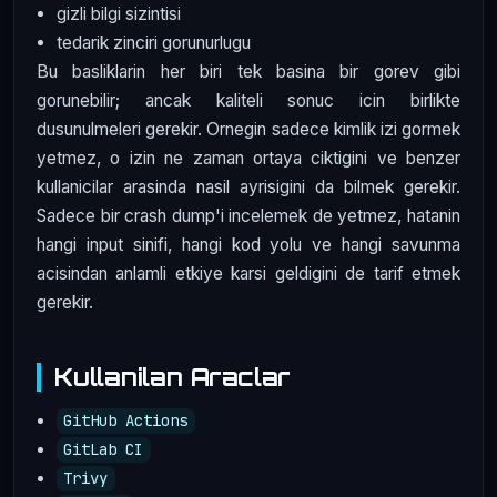
gizli bilgi sizintisi
tedarik zinciri gorunurlugu
Bu basliklarin her biri tek basina bir gorev gibi
gorunebilir; ancak kaliteli sonuc icin birlikte
dusunulmeleri gerekir. Ornegin sadece kimlik izi gormek
yetmez, o izin ne zaman ortaya ciktigini ve benzer
kullanicilar arasinda nasil ayrisigini da bilmek gerekir.
Sadece bir crash dump'i incelemek de yetmez, hatanin
hangi input sinifi, hangi kod yolu ve hangi savunma
acisindan anlamli etkiye karsi geldigini de tarif etmek
gerekir.
Kullanilan Araclar
GitHub Actions
GitLab CI
Trivy