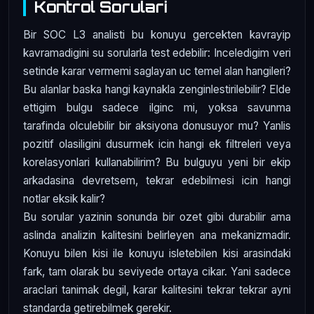
Kontrol Sorulari
Bir SOC L3 analisti bu konuyu gercekten kavrayip
kavramadigini su sorularla test edebilir: Inceledigim veri
setinde karar vermemi saglayan uc temel alan hangileri?
Bu alanlar baska hangi kaynakla zenginlestirilebilir? Elde
ettigim bulgu sadece ilginc mi, yoksa savunma
tarafinda olculebilir bir aksiyona donusuyor mu? Yanlis
pozitif olasiligini dusurmek icin hangi ek filtreleri veya
korelasyonlari kullanabilirim? Bu bulguyu yeni bir ekip
arkadasina devretsem, tekrar edebilmesi icin hangi
notlar eksik kalir?
Bu sorular yazinin sonunda bir ozet gibi durabilir ama
aslinda analizin kalitesini belirleyen ana mekanizmadir.
Konuyu bilen kisi ile konuyu isletebilen kisi arasindaki
fark, tam olarak bu seviyede ortaya cikar. Yani sadece
araclari tanimak degil, karar kalitesini tekrar tekrar ayni
standarda getirebilmek gerekir.