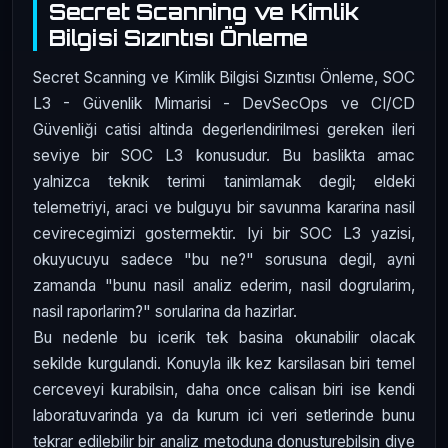
Secret Scanning ve Kimlik
Bilgisi Sızıntısı Önleme
Secret Scanning ve Kimlik Bilgisi Sızıntısı Önleme, SOC
L3 - Güvenlik Mimarisi - DevSecOps ve CI/CD
Güvenliği catisi altinda degerlendirilmesi gereken ileri
seviye bir SOC L3 konusudur. Bu baslikta amac
yalnizca teknik terimi tanimlamak degil; eldeki
telemetriyi, araci ve bulguyu bir savunma kararina nasil
cevirecegimizi gostermektir. Iyi bir SOC L3 yazisi,
okuyucuyu sadece "bu ne?" sorusuna degil, ayni
zamanda "bunu nasil analiz ederim, nasil dogrularim,
nasil raporlarim?" sorularina da hazirlar.
Bu nedenle bu icerik tek basina okunabilir olacak
sekilde kurgulandi. Konuyla ilk kez karsilasan biri temel
cerceveyi kurabilsin, daha once calisan biri ise kendi
laboratuvarinda ya da kurum ici veri setlerinde bunu
tekrar edilebilir bir analiz metoduna donusturebilsin diye