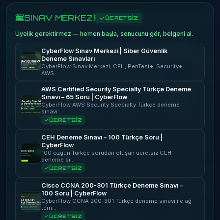
SINAV MERKEZİ
ÜCRETSİZ
Üyelik gerektirmez — hemen başla, sonucunu gör, belgeni al.
CyberFlow Sınav Merkezi | Siber Güvenlik
Deneme Sınavları
CyberFlow Sınav Merkezi; CEH, PenTest+, Security+,
AWS…
AWS Certified Security Specialty Türkçe Deneme
Sınavı – 65 Soru | CyberFlow
CyberFlow AWS Security Specialty Türkçe deneme
sınavı…
ÜCRETSİZ
CEH Deneme Sınavı – 100 Türkçe Soru |
CyberFlow
100 özgün Türkçe sorudan oluşan ücretsiz CEH
deneme sı…
ÜCRETSİZ
Cisco CCNA 200-301 Türkçe Deneme Sınavı –
100 Soru | CyberFlow
CyberFlow CCNA 200-301 Türkçe deneme sınavı ile ağ
tem…
ÜCRETSİZ