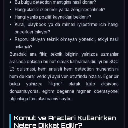
Bu bulgu detection mantigina nasil doner?
Hangi alanlar izlenmeli ya da zenginlestirilmeli?
Hangi yanlis pozitif kaynaklari beklenir?
Kural, playbook ya da mimari iyilestirme icin hangi
oncelikler cikiyor?
Raporu okuyan teknik olmayan yonetici, etkiyi nasil
anlamali?
Buradaki ana fikir, teknik bilginin yalnizca uzmanlar
arasinda dolasan bir not olarak kalmamasidir. Iyi bir SOC
L3 calismasi, hem analisti hem detection muhendisini
hem de karar vericiyi ayni veri etrafinda hizalar. Eger bir
bulgu yalnizca "ilginc" olarak kalip aksiyona
donusmuyorsa, egitim degerine ragmen operasyonel
olgunluga tam ulasmamis sayilir.
Komut ve Araclari Kullanirken
Nelere Dikkat Edilir?