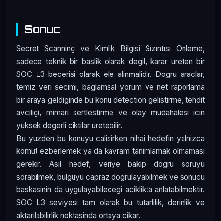
Sonuc
Secret Scanning ve Kimlik Bilgisi Sızıntısı Önleme,
sadece teknik bir baslik olarak degil, karar ureten bir
SOC L3 becerisi olarak ele alinmalidir. Dogru araclar,
temiz veri secimi, baglamsal yorum ve net raporlama
bir araya geldiginde bu konu detection gelistirme, tehdit
avciligi, mimari sertlestirme ve olay mudahalesi icin
yuksek degerli ciktilar uretebilir.
Bu yuzden bu konuyu calisirken nihai hedefin yalnizca
komut ezberlemek ya da kavram tanimlamak olmamasi
gerekir. Asil hedef, veriye bakip dogru soruyu
sorabilmek, bulguyu capraz dogrulayabilmek ve sonucu
baskasinin da uygulayabilecegi aciklikta anlatabilmektir.
SOC L3 seviyesi tam olarak bu tutarlilik, derinlik ve
aktarilabilirlik noktasinda ortaya cikar.