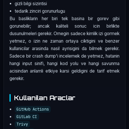
gizli bilgi sizintisi
tedarik zinciri gorunurlugu
Bu basliklarin her biri tek basina bir gorev gibi
gorunebilir; ancak kaliteli sonuc icin birlikte
dusunulmeleri gerekir. Ornegin sadece kimlik izi gormek
yetmez, o izin ne zaman ortaya ciktigini ve benzer
kullanicilar arasinda nasil ayrisigini da bilmek gerekir.
Sadece bir crash dump'i incelemek de yetmez, hatanin
hangi input sinifi, hangi kod yolu ve hangi savunma
acisindan anlamli etkiye karsi geldigini de tarif etmek
gerekir.
Kullanilan Araclar
GitHub Actions
GitLab CI
Trivy