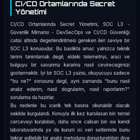
CI/CD Ortamlarında Secret
Yönetimi
CI/CD Ortamlarında Secret Yönetimi, SOC L3 -
Güvenlik Mimarisi - DevSecOps ve CI/CD Güvenliği
catisi altinda degerlendirilmesi gereken ileri seviye bir
SOC L3 konusudur. Bu baslikta amac yalnizca teknik
terimi tanimlamak degil; eldeki telemetriyi, araci ve
bulguyu bir savunma kararina nasil cevirecegimizi
gostermektir. Iyi bir SOC L3 yazisi, okuyucuyu sadece
"bu ne?" sorusuna degil, ayni zamanda "bunu nasil
analiz ederim, nasil dogrularim, nasil raporlarim?"
sorularina da hazirlar.
Bu nedenle bu icerik tek basina okunabilir olacak
sekilde kurgulandi. Konuyla ilk kez karsilasan biri temel
cerceveyi kurabilsin, daha once calisan biri ise kendi
laboratuvarinda ya da kurum ici veri setlerinde bunu
tekrar edilebilir bir analiz metoduna donusturebilsin diye