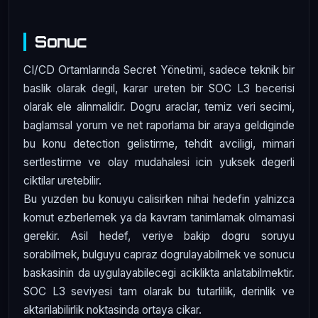
Sonuc
CI/CD Ortamlarında Secret Yönetimi, sadece teknik bir
baslik olarak degil, karar ureten bir SOC L3 becerisi
olarak ele alinmalidir. Dogru araclar, temiz veri secimi,
baglamsal yorum ve net raporlama bir araya geldiginde
bu konu detection gelistirme, tehdit avciligi, mimari
sertlestirme ve olay mudahalesi icin yuksek degerli
ciktilar uretebilir.
Bu yuzden bu konuyu calisirken nihai hedefin yalnizca
komut ezberlemek ya da kavram tanimlamak olmamasi
gerekir. Asil hedef, veriye bakip dogru soruyu
sorabilmek, bulguyu capraz dogrulayabilmek ve sonucu
baskasinin da uygulayabilecegi aciklikta anlatabilmektir.
SOC L3 seviyesi tam olarak bu tutarlilik, derinlik ve
aktarilabilirlik noktasinda ortaya cikar.