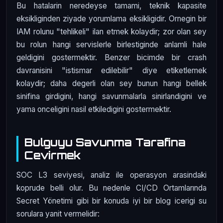
Bu hatalarin neredeyse tamami, teknik kapasite
eksikliginden ziyade yorumlama eksikligidir. Ornegin bir
IAM rolunu "tehlikeli" ilan etmek kolaydir; zor olan sey
bu rolun hangi servislerle birlestiginde anlamli hale
geldigini gostermektir. Benzer bicimde bir crash
davranisini "istismar edilebilir" diye etiketlemek
kolaydir; daha degerli olan sey bunun hangi bellek
sinifina girdigini, hangi savunmalarla sinirlandigini ve
yama onceligini nasil etkiledigini gostermektir.
Bulguyu Savunma Tarafina
Cevirmek
SOC L3 seviyesi, analiz ile operasyon arasindaki
koprude belli olur. Bu nedenle CI/CD Ortamlarında
Secret Yönetimi gibi bir konuda iyi bir blog icerigi su
sorulara yanit vermelidir: