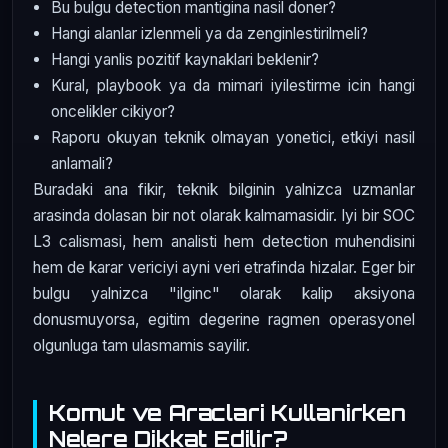
Bu bulgu detection mantigina nasil doner?
Hangi alanlar izlenmeli ya da zenginlestirilmeli?
Hangi yanlis pozitif kaynaklari beklenir?
Kural, playbook ya da mimari iyilestirme icin hangi
oncelikler cikiyor?
Raporu okuyan teknik olmayan yonetici, etkiyi nasil
anlamali?
Buradaki ana fikir, teknik bilginin yalnizca uzmanlar
arasinda dolasan bir not olarak kalmamasidir. Iyi bir SOC
L3 calismasi, hem analisti hem detection muhendisini
hem de karar vericiyi ayni veri etrafinda hizalar. Eger bir
bulgu yalnizca "ilginc" olarak kalip aksiyona
donusmuyorsa, egitim degerine ragmen operasyonel
olgunluga tam ulasmamis sayilir.
Komut ve Araclari Kullanirken
Nelere Dikkat Edilir?