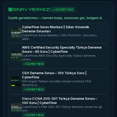
SINAV MERKEZİ
ÜCRETSİZ
Üyelik gerektirmez — hemen başla, sonucunu gör, belgeni al.
CyberFlow Sınav Merkezi | Siber Güvenlik
Deneme Sınavları
CyberFlow Sınav Merkezi; CEH, PenTest+, Security+,
AWS…
AWS Certified Security Specialty Türkçe Deneme
Sınavı – 65 Soru | CyberFlow
CyberFlow AWS Security Specialty Türkçe deneme
sınavı…
ÜCRETSİZ
CEH Deneme Sınavı – 100 Türkçe Soru |
CyberFlow
100 özgün Türkçe sorudan oluşan ücretsiz CEH
deneme sı…
ÜCRETSİZ
Cisco CCNA 200-301 Türkçe Deneme Sınavı –
100 Soru | CyberFlow
CyberFlow CCNA 200-301 Türkçe deneme sınavı ile ağ
tem…
ÜCRETSİZ