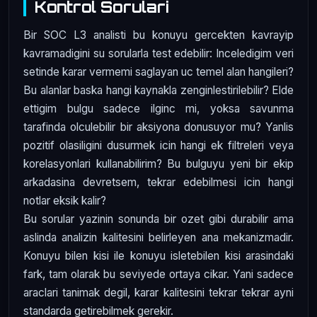
Kontrol Sorulari
Bir SOC L3 analisti bu konuyu gercekten kavrayip
kavramadigini su sorularla test edebilir: Inceledigim veri
setinde karar vermemi saglayan uc temel alan hangileri?
Bu alanlar baska hangi kaynakla zenginlestirilebilir? Elde
ettigim bulgu sadece ilginc mi, yoksa savunma
tarafinda olculebilir bir aksiyona donusuyor mu? Yanlis
pozitif olasiligini dusurmek icin hangi ek filtreleri veya
korelasyonlari kullanabilirim? Bu bulguyu yeni bir ekip
arkadasina devretsem, tekrar edebilmesi icin hangi
notlar eksik kalir?
Bu sorular yazinin sonunda bir ozet gibi durabilir ama
aslinda analizin kalitesini belirleyen ana mekanizmadir.
Konuyu bilen kisi ile konuyu isletebilen kisi arasindaki
fark, tam olarak bu seviyede ortaya cikar. Yani sadece
araclari tanimak degil, karar kalitesini tekrar tekrar ayni
standarda getirebilmek gerekir.