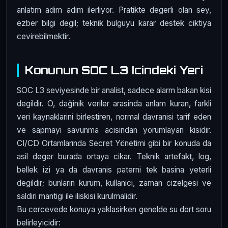
anlatim adim adim ilerliyor. Pratikte degerli olan sey,
ezber bilgi degil; teknik bulguyu karar destek ciktiya
cevirebilmektir.
Konunun SOC L3 Icindeki Yeri
SOC L3 seviyesinde bir analist, sadece alarm bakan kisi
degildir. O, dağinik veriler arasinda anlam kuran, farkli
veri kaynaklarini birlestiren, normal davranisi tarif eden
ve sapmayi savunma acisindan yorumlayan kisidir.
CI/CD Ortamlarında Secret Yönetimi gibi bir konuda da
asil deger burada ortaya cikar. Teknik artefakt, log,
bellek izi ya da davranis paterni tek basina yeterli
degildir; bunlarin kurum, kullanici, zaman cizelgesi ve
saldiri mantigi ile iliskisi kurulmalidir.
Bu cercevede konuya yaklasirken genelde su dort soru
belirleyicidir: