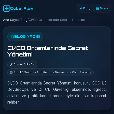
CyberFlow
Blog
Sınav
Ana Sayfa
/
Blog
/
CI/CD Ortamlarında Secret Yönetimi
BLOG YAZISI
CI/CD Ortamlarında Secret
Yönetimi
Ahmet BİRKAN
Soc L3 Security Architecture Devsecops Cicd Security
CI/CD Ortamlarında Secret Yönetimi konusunu SOC L3
DevSecOps ve CI CD Guvenligi ekseninde, ogretici
anlatim ve pratik komut ornekleriyle ele alan kapsamli
rehber.