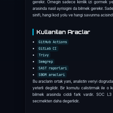
gerekir. Ornegin sadece kimlik izi gormek ye
arasinda nasil ayrisigini da bilmek gerekir. S
sinifi, hangi kod yolu ve hangi savunma acisinda
Kullanilan Araclar
GitHub Actions
GitLab CI
Trivy
Semgrep
SAST raporlari
SBOM araclari
Bu araclarin ortak yani, analistin veriyi dogru
yeterli degildir. Bir komutu calistirmak ile o
bilmek arasinda ciddi fark vardir. SOC 
secmekten daha degerlidir.