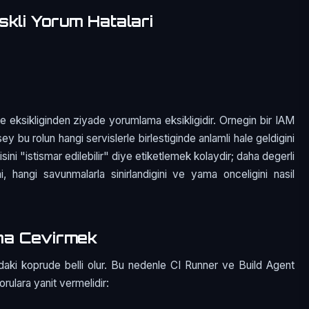
skli Yorum Hatalari
e eksikliginden ziyade yorumlama eksikligidir. Ornegin bir IAM
sey bu rolun hangi servislerle birlestiginde anlamli hale geldigini
ini "istismar edilebilir" diye etiketlemek kolaydir; daha degerli
i, hangi savunmalarla sinirlandigini ve yama onceligini nasil
na Cevirmek
daki koprude belli olur. Bu nedenle CI Runner ve Build Agent
sorulara yanit vermelidir: