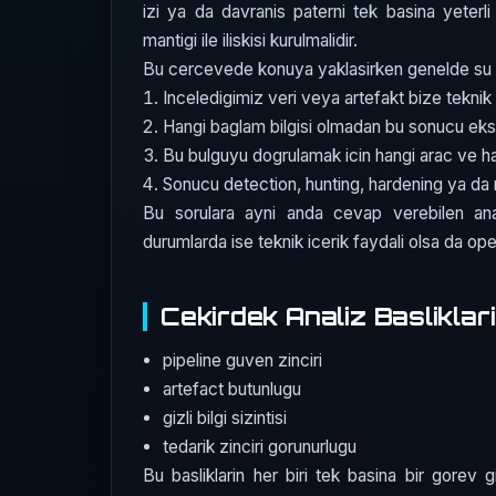
izi ya da davranis paterni tek basina yeterli 
mantigi ile iliskisi kurulmalidir.
Bu cercevede konuya yaklasirken genelde su dor
Inceledigimiz veri veya artefakt bize teknik 
Hangi baglam bilgisi olmadan bu sonucu eks
Bu bulguyu dogrulamak icin hangi arac ve 
Sonucu detection, hunting, hardening ya da r
Bu sorulara ayni anda cevap verebilen ana
durumlarda ise teknik icerik faydali olsa da opera
Cekirdek Analiz Basliklari
pipeline guven zinciri
artefact butunlugu
gizli bilgi sizintisi
tedarik zinciri gorunurlugu
Bu basliklarin her biri tek basina bir gorev gi