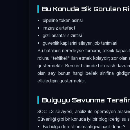
Bu Konuda Sik Gorulen Ri
pipeline token asirisi
imzasiz artefact
gizli anahtar sızıntisi
guvenlik kapilarini atlayan job tanimlari
Bu hatalarin neredeyse tamami, teknik kapasit
rolunu "tehlikeli" ilan etmek kolaydir; zor olan 
gostermektir. Benzer bicimde bir crash davranis
olan sey bunun hangi bellek sinifina girdigin
etkiledigini gostermektir.
Bulguyu Savunma Tarafi
SOC L3 seviyesi, analiz ile operasyon arasin
Güvenliği gibi bir konuda iyi bir blog icerigi su 
Bu bulgu detection mantigina nasil doner?