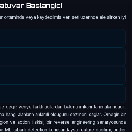
atuvar Baslangici
r ortaminda veya kaydedilmis veri seti uzerinde ele alirken iyi
e degil; veriye farkli acilardan bakma imkani tanimalarindadir.
a hangi alanlarin anlamli oldugunu sezmeni saglar. Ornegin bir
egion ve action iliskisi; bir reverse engineering senaryosunda
; bir ML tabanli detection konusundaysa feature dagilimi, outlier