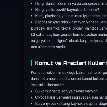
Hangi alanlar izlenmeli ya da zenginlestirilme
Hangi yanlis pozitif kaynaklari beklenir?
Kural, playbook ya da mimari iyilestirme icin
Raporu okuyan teknik olmayan yonetici, etkiy
Buradaki ana fikir, teknik bilginin yalnizca uz
L3 calismasi, hem analisti hem detection muhend
bulgu yalnizca "ilginc" olarak kalip aksiyon
tam ulasmamis sayilir.
Komut ve Araclari Kullani
Komut orneklerinin coklugu bazen sahte bir guve
daha net amaclarla daha secici komut kullanmakt
listesini kullanmaktir:
Bu komut hangi soruya cevap veriyor?
Ciktida karar vermemi saglayacak alan hang
Bu veriyi baska hangi kaynakla capraz dog