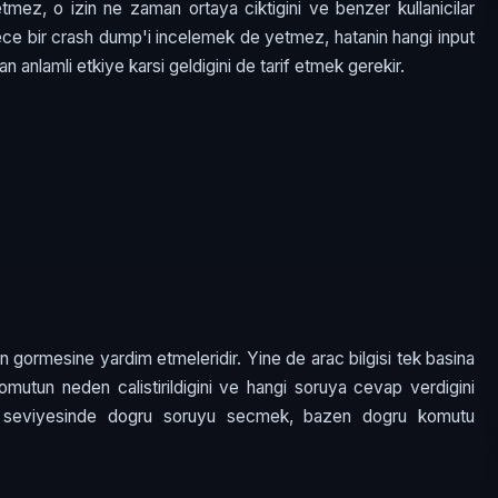
tmez, o izin ne zaman ortaya ciktigini ve benzer kullanicilar
adece bir crash dump'i incelemek de yetmez, hatanin hangi input
n anlamli etkiye karsi geldigini de tarif etmek gerekir.
dan gormesine yardim etmeleridir. Yine de arac bilgisi tek basina
 komutun neden calistirildigini ve hangi soruya cevap verdigini
L3 seviyesinde dogru soruyu secmek, bazen dogru komutu