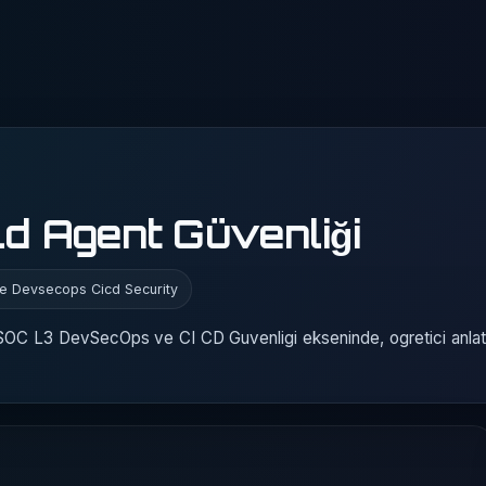
ld Agent Güvenliği
re Devsecops Cicd Security
SOC L3 DevSecOps ve CI CD Guvenligi ekseninde, ogretici anlat