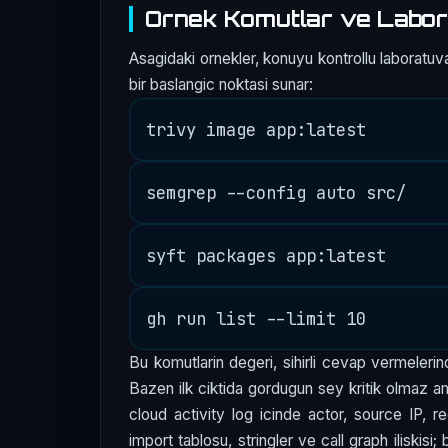
Ornek Komutlar ve Labor
Asagidaki ornekler, konuyu kontrollu laboratuva
bir baslangic noktasi sunar:
Bu komutlarin degeri, sihirli cevap vermelerind
Bazen ilk ciktida gordugun sey kritik olmaz am
cloud activity log icinde actor, source IP, r
import tablosu, stringler ve call graph iliskisi