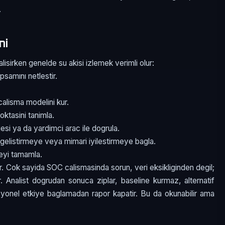
.
mi
isirken genelde su akisi izlemek verimli olur:
psamını netlestir.
alisma modelini kur.
oktasini tanimla.
esi ya da yardimci arac ile dogrula.
gelistirmeye veya mimari iyilestirmeye bagla.
meyi tamamla.
r. Cok sayida SOC calismasinda sorun, veri eksikliginden degil;
ir. Analist dogrudan sonuca ziplar, baseline kurmaz, alternatif
asyonel etkiye baglamadan rapor kapatir. Bu da okunabilir ama