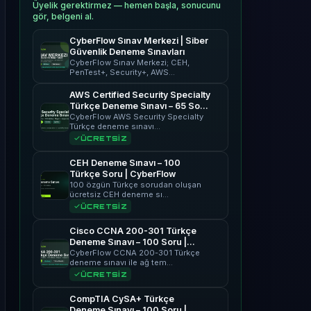
Üyelik gerektirmez — hemen başla, sonucunu
gör, belgeni al.
CyberFlow Sınav Merkezi | Siber
Güvenlik Deneme Sınavları
CyberFlow Sınav Merkezi; CEH,
PenTest+, Security+, AWS…
AWS Certified Security Specialty
Türkçe Deneme Sınavı – 65 Soru
| CyberFlow
CyberFlow AWS Security Specialty
Türkçe deneme sınavı…
ÜCRETSİZ
CEH Deneme Sınavı – 100
Türkçe Soru | CyberFlow
100 özgün Türkçe sorudan oluşan
ücretsiz CEH deneme sı…
ÜCRETSİZ
Cisco CCNA 200-301 Türkçe
Deneme Sınavı – 100 Soru |
CyberFlow
CyberFlow CCNA 200-301 Türkçe
deneme sınavı ile ağ tem…
ÜCRETSİZ
CompTIA CySA+ Türkçe
Deneme Sınavı – 100 Soru |