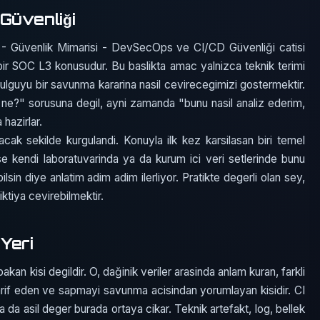
Güvenliği
 - Güvenlik Mimarisi - DevSecOps ve CI/CD Güvenliği catisi
 bir SOC L3 konusudur. Bu baslikta amac yalnizca teknik terimi
bulguyu bir savunma kararina nasil cevirecegimizi gostermektir.
ne?" sorusuna degil, ayni zamanda "bunu nasil analiz ederim,
 hazirlar.
acak sekilde kurgulandi. Konuyla ilk kez karsilasan biri temel
ise kendi laboratuvarinda ya da kurum ici veri setlerinde bunu
ilsin diye anlatim adim adim ilerliyor. Pratikte degerli olan sey,
iktiya cevirebilmektir.
Yeri
an kisi degildir. O, dağinik veriler arasinda anlam kuran, farkli
 tarif eden ve sapmayi savunma acisindan yorumlayan kisidir. CI
 da asil deger burada ortaya cikar. Teknik artefakt, log, bellek