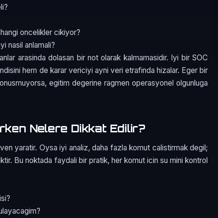
li?
 hangi oncelikler cikiyor?
i nasil anlamali?
manlar arasinda dolasan bir not olarak kalmamasidir. Iyi bir SOC
isini hem de karar vericiyi ayni veri etrafinda hizalar. Eger bir
a donusmuyorsa, egitim degerine ragmen operasyonel olgunluga
rken Nelere Dikkat Edilir?
n yaratir. Oysa iyi analiz, daha fazla komut calistirmak degil;
ir. Bu noktada faydali bir pratik, her komut icin su mini kontrol
isi?
rulayacagim?