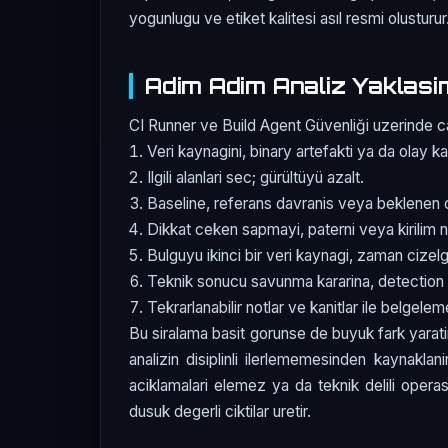
yogunlugu ve etiket kalitesi asıl resmi olusturur
Adim Adim Analiz Yaklasi
CI Runner ve Build Agent Güvenliği uzerinde cal
Veri kaynagini, binary artefakti ya da olay ka
Ilgili alanlari sec; gürültüyü azalt.
Baseline, referans davranis veya beklenen c
Dikkat ceken sapmayi, paterni veya kirilim n
Bulguyu ikinci bir veri kaynagi, zaman cizelg
Teknik sonucu savunma kararina, detection 
Tekrarlanabilir notlar ve kanitlar ile belgele
Bu siralama basit gorunse de buyuk fark yarati
analizin disiplinli ilerlememesinden kaynaklan
aciklamalari elemez ya da teknik delili oper
dusuk degerli ciktilar uretir.