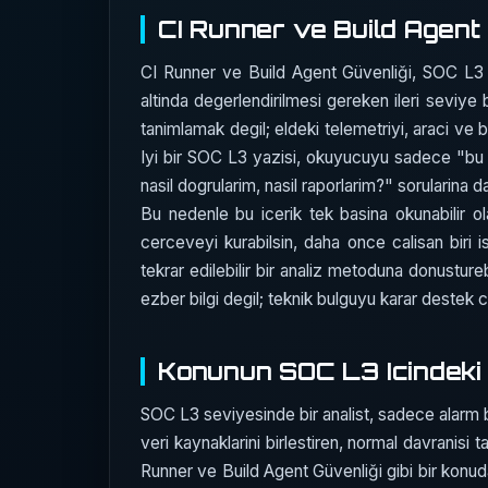
CI Runner ve Build Agent 
CI Runner ve Build Agent Güvenliği, SOC L3
altinda degerlendirilmesi gereken ileri seviye
tanimlamak degil; eldeki telemetriyi, araci ve 
Iyi bir SOC L3 yazisi, okuyucuyu sadece "bu 
nasil dogrularim, nasil raporlarim?" sorularina da
Bu nedenle bu icerik tek basina okunabilir ol
cerceveyi kurabilsin, daha once calisan biri 
tekrar edilebilir bir analiz metoduna donustureb
ezber bilgi degil; teknik bulguyu karar destek c
Konunun SOC L3 Icindeki 
SOC L3 seviyesinde bir analist, sadece alarm bak
veri kaynaklarini birlestiren, normal davranisi
Runner ve Build Agent Güvenliği gibi bir konuda