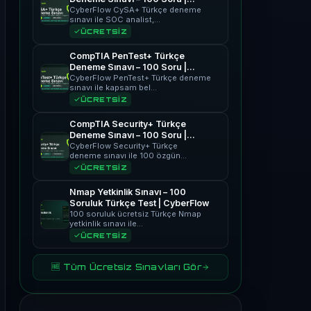
CyberFlow
CyberFlow CySA+ Türkçe deneme
sınavı ile SOC analist,…
ÜCRETSİZ
CompTIA PenTest+ Türkçe
Deneme Sınavı – 100 Soru |
CyberFlow
CyberFlow PenTest+ Türkçe deneme
sınavı ile kapsam bel…
ÜCRETSİZ
CompTIA Security+ Türkçe
Deneme Sınavı – 100 Soru |
CyberFlow
CyberFlow Security+ Türkçe
deneme sınavı ile 100 özgün…
ÜCRETSİZ
Nmap Yetkinlik Sınavı – 100
Soruluk Türkçe Test | CyberFlow
100 soruluk ücretsiz Türkçe Nmap
yetkinlik sınavı ile…
ÜCRETSİZ
🆓 Tüm Ücretsiz Sınavları Gör