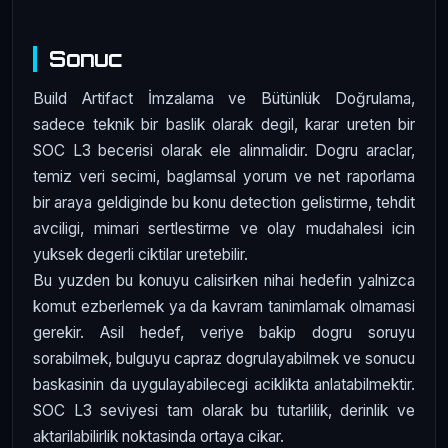
Sonuc
Build Artifact İmzalama ve Bütünlük Doğrulama,
sadece teknik bir baslik olarak degil, karar ureten bir
SOC L3 becerisi olarak ele alinmalidir. Dogru araclar,
temiz veri secimi, baglamsal yorum ve net raporlama
bir araya geldiginde bu konu detection gelistirme, tehdit
avciligi, mimari sertlestirme ve olay mudahalesi icin
yuksek degerli ciktilar uretebilir.
Bu yuzden bu konuyu calisirken nihai hedefin yalnizca
komut ezberlemek ya da kavram tanimlamak olmamasi
gerekir. Asil hedef, veriye bakip dogru soruyu
sorabilmek, bulguyu capraz dogrulayabilmek ve sonucu
baskasinin da uygulayabilecegi aciklikta anlatabilmektir.
SOC L3 seviyesi tam olarak bu tutarlilik, derinlik ve
aktarilabilirlik noktasinda ortaya cikar.