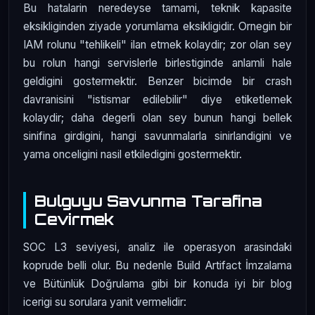
Bu hatalarin neredeyse tamami, teknik kapasite
eksikliginden ziyade yorumlama eksikligidir. Ornegin bir
IAM rolunu "tehlikeli" ilan etmek kolaydir; zor olan sey
bu rolun hangi servislerle birlestiginde anlamli hale
geldigini gostermektir. Benzer bicimde bir crash
davranisini "istismar edilebilir" diye etiketlemek
kolaydir; daha degerli olan sey bunun hangi bellek
sinifina girdigini, hangi savunmalarla sinirlandigini ve
yama onceligini nasil etkiledigini gostermektir.
Bulguyu Savunma Tarafina
Cevirmek
SOC L3 seviyesi, analiz ile operasyon arasindaki
koprude belli olur. Bu nedenle Build Artifact İmzalama
ve Bütünlük Doğrulama gibi bir konuda iyi bir blog
icerigi su sorulara yanit vermelidir: