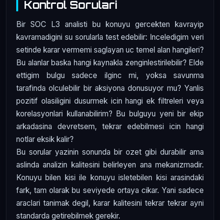
Kontrol Sorulari
Bir SOC L3 analisti bu konuyu gercekten kavrayip
kavramadigini su sorularla test edebilir: Inceledigim veri
setinde karar vermemi saglayan uc temel alan hangileri?
Bu alanlar baska hangi kaynakla zenginlestirilebilir? Elde
ettigim bulgu sadece ilginc mi, yoksa savunma
tarafinda olculebilir bir aksiyona donusuyor mu? Yanlis
pozitif olasiligini dusurmek icin hangi ek filtreleri veya
korelasyonlari kullanabilirim? Bu bulguyu yeni bir ekip
arkadasina devretsem, tekrar edebilmesi icin hangi
notlar eksik kalir?
Bu sorular yazinin sonunda bir ozet gibi durabilir ama
aslinda analizin kalitesini belirleyen ana mekanizmadir.
Konuyu bilen kisi ile konuyu isletebilen kisi arasindaki
fark, tam olarak bu seviyede ortaya cikar. Yani sadece
araclari tanimak degil, karar kalitesini tekrar tekrar ayni
standarda getirebilmek gerekir.