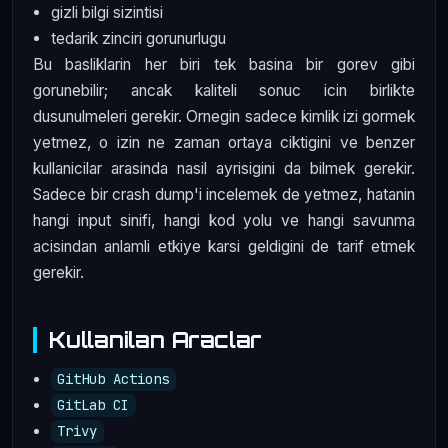
gizli bilgi sizintisi
tedarik zinciri gorunurlugu
Bu basliklarin her biri tek basina bir gorev gibi
gorunebilir; ancak kaliteli sonuc icin birlikte
dusunulmeleri gerekir. Ornegin sadece kimlik izi gormek
yetmez, o izin ne zaman ortaya ciktigini ve benzer
kullanicilar arasinda nasil ayrisigini da bilmek gerekir.
Sadece bir crash dump'i incelemek de yetmez, hatanin
hangi input sinifi, hangi kod yolu ve hangi savunma
acisindan anlamli etkiye karsi geldigini de tarif etmek
gerekir.
Kullanilan Araclar
GitHub Actions
GitLab CI
Trivy