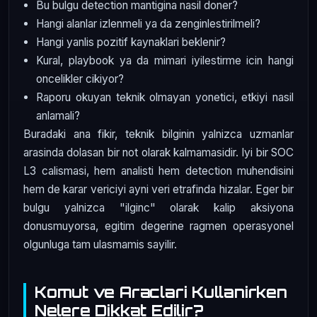
Bu bulgu detection mantigina nasil doner?
Hangi alanlar izlenmeli ya da zenginlestirilmeli?
Hangi yanlis pozitif kaynaklari beklenir?
Kural, playbook ya da mimari iyilestirme icin hangi
oncelikler cikiyor?
Raporu okuyan teknik olmayan yonetici, etkiyi nasil
anlamali?
Buradaki ana fikir, teknik bilginin yalnizca uzmanlar
arasinda dolasan bir not olarak kalmamasidir. Iyi bir SOC
L3 calismasi, hem analisti hem detection muhendisini
hem de karar vericiyi ayni veri etrafinda hizalar. Eger bir
bulgu yalnizca "ilginc" olarak kalip aksiyona
donusmuyorsa, egitim degerine ragmen operasyonel
olgunluga tam ulasmamis sayilir.
Komut ve Araclari Kullanirken
Nelere Dikkat Edilir?