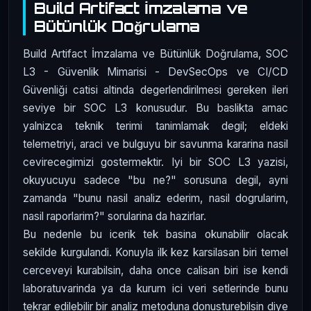
Build Artifact İmzalama ve
Bütünlük Doğrulama
Build Artifact İmzalama ve Bütünlük Doğrulama, SOC
L3 - Güvenlik Mimarisi - DevSecOps ve CI/CD
Güvenliği catisi altinda degerlendirilmesi gereken ileri
seviye bir SOC L3 konusudur. Bu baslikta amac
yalnizca teknik terimi tanimlamak degil; eldeki
telemetriyi, araci ve bulguyu bir savunma kararina nasil
cevirecegimizi gostermektir. Iyi bir SOC L3 yazisi,
okuyucuyu sadece "bu ne?" sorusuna degil, ayni
zamanda "bunu nasil analiz ederim, nasil dogrularim,
nasil raporlarim?" sorularina da hazirlar.
Bu nedenle bu icerik tek basina okunabilir olacak
sekilde kurgulandi. Konuyla ilk kez karsilasan biri temel
cerceveyi kurabilsin, daha once calisan biri ise kendi
laboratuvarinda ya da kurum ici veri setlerinde bunu
tekrar edilebilir bir analiz metoduna donusturebilsin diye