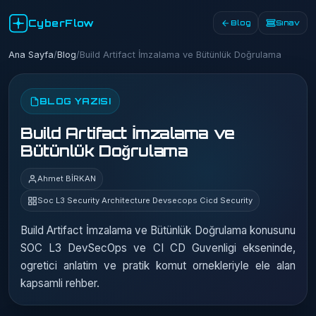
CyberFlow
Blog
Sınav
Ana Sayfa
/
Blog
/
Build Artifact İmzalama ve Bütünlük Doğrulama
BLOG YAZISI
Build Artifact İmzalama ve
Bütünlük Doğrulama
Ahmet BİRKAN
Soc L3 Security Architecture Devsecops Cicd Security
Build Artifact İmzalama ve Bütünlük Doğrulama konusunu
SOC L3 DevSecOps ve CI CD Guvenligi ekseninde,
ogretici anlatim ve pratik komut ornekleriyle ele alan
kapsamli rehber.