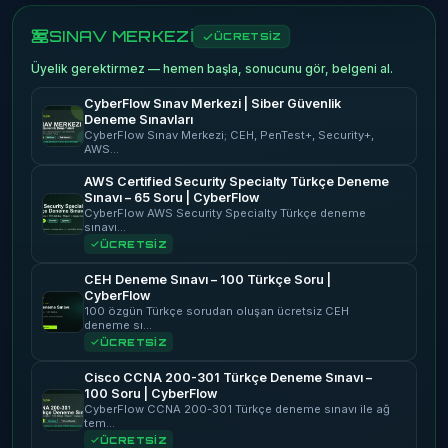
SINAV MERKEZİ
ÜCRETSİZ
Üyelik gerektirmez — hemen başla, sonucunu gör, belgeni al.
CyberFlow Sınav Merkezi | Siber Güvenlik
Deneme Sınavları
CyberFlow Sınav Merkezi; CEH, PenTest+, Security+,
AWS…
AWS Certified Security Specialty Türkçe Deneme
Sınavı – 65 Soru | CyberFlow
CyberFlow AWS Security Specialty Türkçe deneme
sınavı…
ÜCRETSİZ
CEH Deneme Sınavı – 100 Türkçe Soru |
CyberFlow
100 özgün Türkçe sorudan oluşan ücretsiz CEH
deneme sı…
ÜCRETSİZ
Cisco CCNA 200-301 Türkçe Deneme Sınavı –
100 Soru | CyberFlow
CyberFlow CCNA 200-301 Türkçe deneme sınavı ile ağ
tem…
ÜCRETSİZ