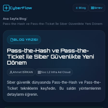
CyberFlow
Blog
Sınav
Ana Sayfa
/
Blog
/
Pass-the-Hash ve Pass-the-Ticket İle Siber Güvenlikte Yeni Dönem
BLOG YAZISI
Pass-the-Hash ve Pass-the-
Ticket İle Siber Güvenlikte Yeni
Dönem
Ahmet BİRKAN
Soc L2 Infra Ad Cloud
Siber güvenlik dünyasında Pass-the-Hash ve Pass-the-
Ticket tekniklerini keşfedin. Bu saldırı yöntemlerinin
detaylarını öğrenin.