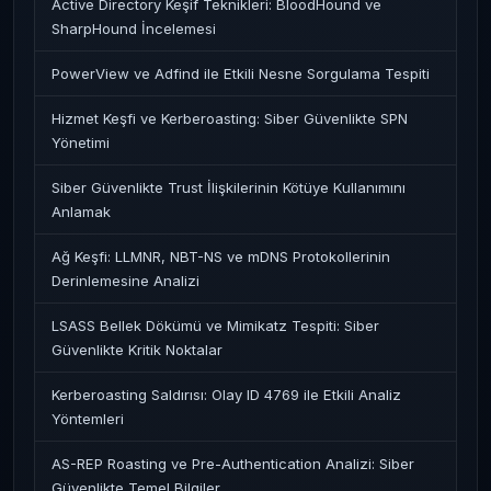
Active Directory Keşif Teknikleri: BloodHound ve
SharpHound İncelemesi
PowerView ve Adfind ile Etkili Nesne Sorgulama Tespiti
Hizmet Keşfi ve Kerberoasting: Siber Güvenlikte SPN
Yönetimi
Siber Güvenlikte Trust İlişkilerinin Kötüye Kullanımını
Anlamak
Ağ Keşfi: LLMNR, NBT-NS ve mDNS Protokollerinin
Derinlemesine Analizi
LSASS Bellek Dökümü ve Mimikatz Tespiti: Siber
Güvenlikte Kritik Noktalar
Kerberoasting Saldırısı: Olay ID 4769 ile Etkili Analiz
Yöntemleri
AS-REP Roasting ve Pre-Authentication Analizi: Siber
Güvenlikte Temel Bilgiler