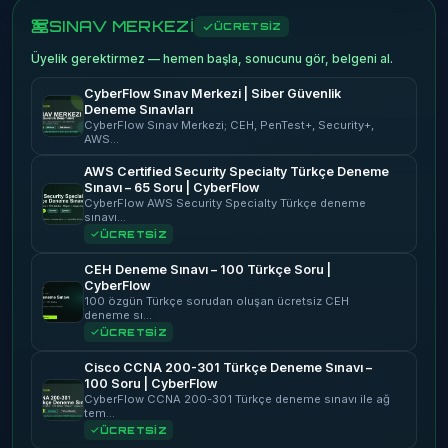
SINAV MERKEZİ
ÜCRETSİZ
Üyelik gerektirmez — hemen başla, sonucunu gör, belgeni al.
CyberFlow Sınav Merkezi | Siber Güvenlik
Deneme Sınavları
CyberFlow Sınav Merkezi; CEH, PenTest+, Security+,
AWS…
AWS Certified Security Specialty Türkçe Deneme
Sınavı – 65 Soru | CyberFlow
CyberFlow AWS Security Specialty Türkçe deneme
sınavı…
ÜCRETSİZ
CEH Deneme Sınavı – 100 Türkçe Soru |
CyberFlow
100 özgün Türkçe sorudan oluşan ücretsiz CEH
deneme sı…
ÜCRETSİZ
Cisco CCNA 200-301 Türkçe Deneme Sınavı –
100 Soru | CyberFlow
CyberFlow CCNA 200-301 Türkçe deneme sınavı ile ağ
tem…
ÜCRETSİZ