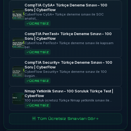
CompTIA CySA+ Türkçe Deneme Sınavı – 100
Soru | CyberFlow
CyberFlow CySA+ Türkçe deneme sınavı ile SOC
analist,…
ÜCRETSİZ
CompTIA PenTest+ Türkçe Deneme Sınavı – 100
Soru | CyberFlow
CyberFlow PenTest+ Türkçe deneme sınavı ile kapsam
bel…
ÜCRETSİZ
CompTIA Security+ Türkçe Deneme Sınavı – 100
Soru | CyberFlow
CyberFlow Security+ Türkçe deneme sınavı ile 100
özgün…
ÜCRETSİZ
Nmap Yetkinlik Sınavı – 100 Soruluk Türkçe Test |
CyberFlow
100 soruluk ücretsiz Türkçe Nmap yetkinlik sınavı ile…
ÜCRETSİZ
🆓 Tüm Ücretsiz Sınavları Gör