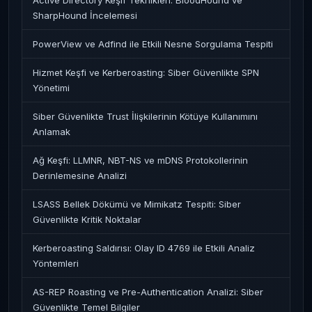
Active Directory Keşif Teknikleri: BloodHound ve
SharpHound İncelemesi
PowerView ve Adfind ile Etkili Nesne Sorgulama Tespiti
Hizmet Keşfi ve Kerberoasting: Siber Güvenlikte SPN
Yönetimi
Siber Güvenlikte Trust İlişkilerinin Kötüye Kullanımını
Anlamak
Ağ Keşfi: LLMNR, NBT-NS ve mDNS Protokollerinin
Derinlemesine Analizi
LSASS Bellek Dökümü ve Mimikatz Tespiti: Siber
Güvenlikte Kritik Noktalar
Kerberoasting Saldırısı: Olay ID 4769 ile Etkili Analiz
Yöntemleri
AS-REP Roasting ve Pre-Authentication Analizi: Siber
Güvenlikte Temel Bilgiler