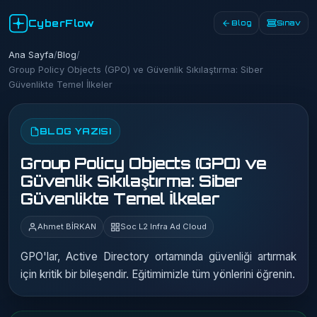
CyberFlow
Blog
Sınav
Ana Sayfa
/
Blog
/
Group Policy Objects (GPO) ve Güvenlik Sıkılaştırma: Siber
Güvenlikte Temel İlkeler
BLOG YAZISI
Group Policy Objects (GPO) ve
Güvenlik Sıkılaştırma: Siber
Güvenlikte Temel İlkeler
Ahmet BİRKAN
Soc L2 Infra Ad Cloud
GPO'lar, Active Directory ortamında güvenliği artırmak
için kritik bir bileşendir. Eğitimimizle tüm yönlerini öğrenin.