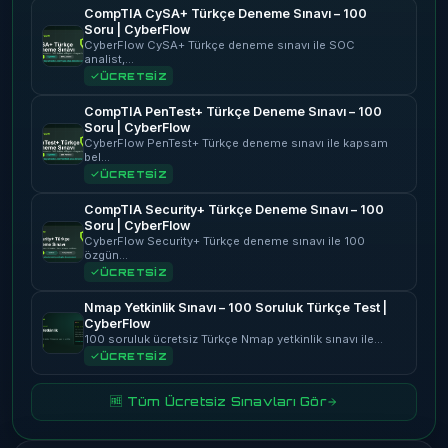
CompTIA CySA+ Türkçe Deneme Sınavı – 100
Soru | CyberFlow
CyberFlow CySA+ Türkçe deneme sınavı ile SOC
analist,…
ÜCRETSİZ
CompTIA PenTest+ Türkçe Deneme Sınavı – 100
Soru | CyberFlow
CyberFlow PenTest+ Türkçe deneme sınavı ile kapsam
bel…
ÜCRETSİZ
CompTIA Security+ Türkçe Deneme Sınavı – 100
Soru | CyberFlow
CyberFlow Security+ Türkçe deneme sınavı ile 100
özgün…
ÜCRETSİZ
Nmap Yetkinlik Sınavı – 100 Soruluk Türkçe Test |
CyberFlow
100 soruluk ücretsiz Türkçe Nmap yetkinlik sınavı ile…
ÜCRETSİZ
🆓 Tüm Ücretsiz Sınavları Gör