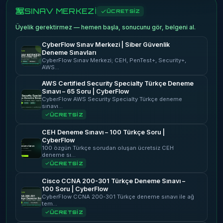
SINAV MERKEZİ
ÜCRETSİZ
Üyelik gerektirmez — hemen başla, sonucunu gör, belgeni al.
CyberFlow Sınav Merkezi | Siber Güvenlik
Deneme Sınavları
CyberFlow Sınav Merkezi; CEH, PenTest+, Security+,
AWS…
AWS Certified Security Specialty Türkçe Deneme
Sınavı – 65 Soru | CyberFlow
CyberFlow AWS Security Specialty Türkçe deneme
sınavı…
ÜCRETSİZ
CEH Deneme Sınavı – 100 Türkçe Soru |
CyberFlow
100 özgün Türkçe sorudan oluşan ücretsiz CEH
deneme sı…
ÜCRETSİZ
Cisco CCNA 200-301 Türkçe Deneme Sınavı –
100 Soru | CyberFlow
CyberFlow CCNA 200-301 Türkçe deneme sınavı ile ağ
tem…
ÜCRETSİZ