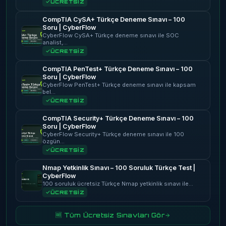
ÜCRETSİZ
CompTIA CySA+ Türkçe Deneme Sınavı – 100
Soru | CyberFlow
CyberFlow CySA+ Türkçe deneme sınavı ile SOC
analist,…
ÜCRETSİZ
CompTIA PenTest+ Türkçe Deneme Sınavı – 100
Soru | CyberFlow
CyberFlow PenTest+ Türkçe deneme sınavı ile kapsam
bel…
ÜCRETSİZ
CompTIA Security+ Türkçe Deneme Sınavı – 100
Soru | CyberFlow
CyberFlow Security+ Türkçe deneme sınavı ile 100
özgün…
ÜCRETSİZ
Nmap Yetkinlik Sınavı – 100 Soruluk Türkçe Test |
CyberFlow
100 soruluk ücretsiz Türkçe Nmap yetkinlik sınavı ile…
ÜCRETSİZ
🆓 Tüm Ücretsiz Sınavları Gör