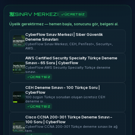
SINAV MERKEZİ
ÜCRETSİZ
Üyelik gerektirmez — hemen başla, sonucunu gör, belgeni al.
CyberFlow Sınav Merkezi | Siber Güvenlik
Deneme Sınavları
CyberFlow Sınav Merkezi; CEH, PenTest+, Security+,
AWS…
AWS Certified Security Specialty Türkçe Deneme
Sınavı – 65 Soru | CyberFlow
CyberFlow AWS Security Specialty Türkçe deneme
sınavı…
ÜCRETSİZ
CEH Deneme Sınavı – 100 Türkçe Soru |
CyberFlow
100 özgün Türkçe sorudan oluşan ücretsiz CEH
deneme sı…
ÜCRETSİZ
Cisco CCNA 200-301 Türkçe Deneme Sınavı –
100 Soru | CyberFlow
CyberFlow CCNA 200-301 Türkçe deneme sınavı ile ağ
tem…