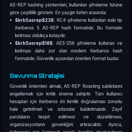
AS-REP hashing yöntemleri, kullanılan şifreleme türüne
göre çeşitlilik gösterir. En yaygın türleri arasında:
$krb5asrep$23$
: RC4 şifreleme kullanılan eski tip
Kerberos 5 AS-REP hash formatıdır. Bu formatın
kırılması oldukça kolaydır.
$krb5asrep$18$
: AES-256 şifreleme kullanan ve
kırılması daha zor olan modern Kerberos hash
formatıdır. Güvenlik açısından önerilen format budur.
Savunma Stratejisi
Güvenlik önlemleri almak, AS-REP Roasting saldırılarını
engellemek için kritik öneme sahiptir. Tüm kullanıcı
hesapları için Kerberos ön kimlik doğrulaması zorunlu
hale getirilmeli ve istisnalar kaldırılmalıdır. Zayıf
parolaların tespit edilmesi ve düzeltilmesi,
organizasyonların güvenliğini artıracaktır. Ayrıca,