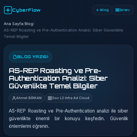
CyberFlow
Blog
Sınav
Ana Sayfa
/
Blog
/
AS-REP Roasting ve Pre-Authentication Analizi: Siber Güvenlikte
Temel Bilgiler
BLOG YAZISI
AS-REP Roasting ve Pre-
Authentication Analizi: Siber
Güvenlikte Temel Bilgiler
Ahmet BİRKAN
Soc L2 Infra Ad Cloud
AS-REP Roasting ve Pre-Authentication analizi ile siber
güvenlikte önemli bir konuyu keşfedin. Güvenlik
önlemlerini öğrenin.