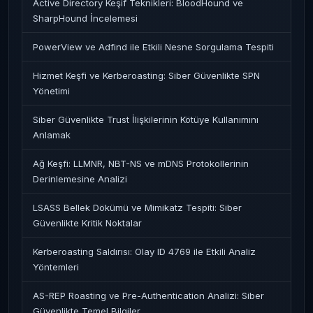
Active Directory Keşif Teknikleri: BloodHound ve
SharpHound İncelemesi
PowerView ve Adfind ile Etkili Nesne Sorgulama Tespiti
Hizmet Keşfi ve Kerberoasting: Siber Güvenlikte SPN
Yönetimi
Siber Güvenlikte Trust İlişkilerinin Kötüye Kullanımını
Anlamak
Ağ Keşfi: LLMNR, NBT-NS ve mDNS Protokollerinin
Derinlemesine Analizi
LSASS Bellek Dökümü ve Mimikatz Tespiti: Siber
Güvenlikte Kritik Noktalar
Kerberoasting Saldırısı: Olay ID 4769 ile Etkili Analiz
Yöntemleri
AS-REP Roasting ve Pre-Authentication Analizi: Siber
Güvenlikte Temel Bilgiler