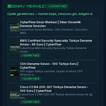
SINAV MERKEZİ
ÜCRETSİZ
Üyelik gerektirmez — hemen başla, sonucunu gör, belgeni al.
CyberFlow Sınav Merkezi | Siber Güvenlik
Deneme Sınavları
CyberFlow Sınav Merkezi; CEH, PenTest+, Security+,
AWS…
AWS Certified Security Specialty Türkçe Deneme
Sınavı – 65 Soru | CyberFlow
CyberFlow AWS Security Specialty Türkçe deneme
sınavı…
ÜCRETSİZ
CEH Deneme Sınavı – 100 Türkçe Soru |
CyberFlow
100 özgün Türkçe sorudan oluşan ücretsiz CEH
deneme sı…
ÜCRETSİZ
Cisco CCNA 200-301 Türkçe Deneme Sınavı –
100 Soru | CyberFlow
CyberFlow CCNA 200-301 Türkçe deneme sınavı ile ağ
tem…
ÜCRETSİZ