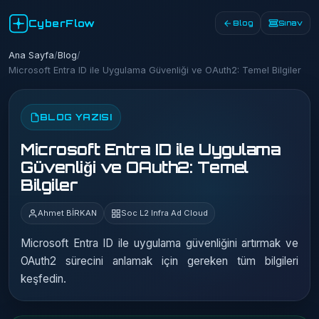
CyberFlow
Blog
Sınav
Ana Sayfa
/
Blog
/
Microsoft Entra ID ile Uygulama Güvenliği ve OAuth2: Temel Bilgiler
BLOG YAZISI
Microsoft Entra ID ile Uygulama
Güvenliği ve OAuth2: Temel
Bilgiler
Ahmet BİRKAN
Soc L2 Infra Ad Cloud
Microsoft Entra ID ile uygulama güvenliğini artırmak ve
OAuth2 sürecini anlamak için gereken tüm bilgileri
keşfedin.