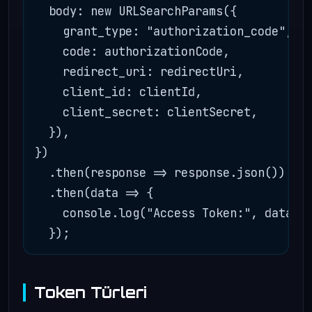
  body: new URLSearchParams({

    grant_type: "authorization_code",

    code: authorizationCode,

    redirect_uri: redirectUri,

    client_id: clientId,

    client_secret: clientSecret,

  }),

})

  .then(response => response.json())

  .then(data => {

    console.log("Access Token:", data.ac
Token Türleri