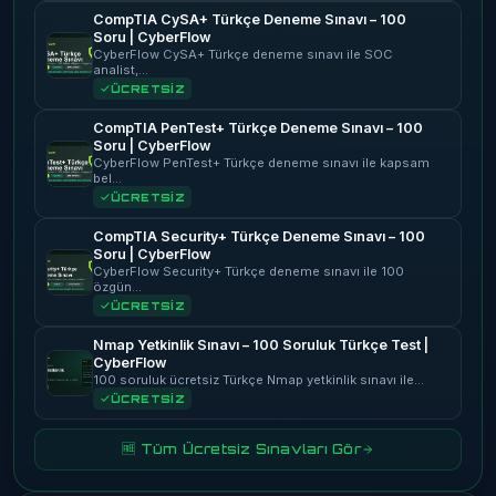
CompTIA CySA+ Türkçe Deneme Sınavı – 100
Soru | CyberFlow
CyberFlow CySA+ Türkçe deneme sınavı ile SOC
analist,…
ÜCRETSİZ
CompTIA PenTest+ Türkçe Deneme Sınavı – 100
Soru | CyberFlow
CyberFlow PenTest+ Türkçe deneme sınavı ile kapsam
bel…
ÜCRETSİZ
CompTIA Security+ Türkçe Deneme Sınavı – 100
Soru | CyberFlow
CyberFlow Security+ Türkçe deneme sınavı ile 100
özgün…
ÜCRETSİZ
Nmap Yetkinlik Sınavı – 100 Soruluk Türkçe Test |
CyberFlow
100 soruluk ücretsiz Türkçe Nmap yetkinlik sınavı ile…
ÜCRETSİZ
🆓 Tüm Ücretsiz Sınavları Gör