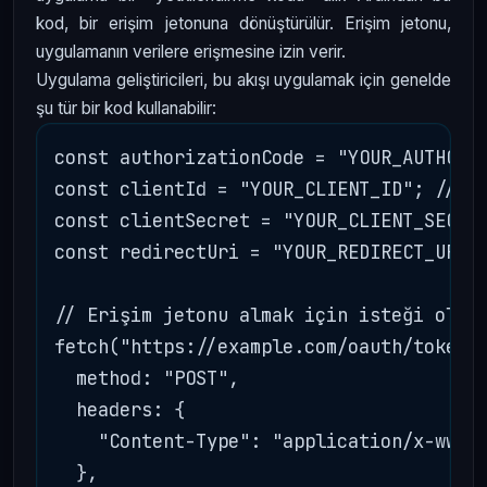
kod, bir erişim jetonuna dönüştürülür. Erişim jetonu,
uygulamanın verilere erişmesine izin verir.
Uygulama geliştiricileri, bu akışı uygulamak için genelde
şu tür bir kod kullanabilir:
const authorizationCode = "YOUR_AUTHORIZ
const clientId = "YOUR_CLIENT_ID"; // Uy
const clientSecret = "YOUR_CLIENT_SECRET
const redirectUri = "YOUR_REDIRECT_URI";
// Erişim jetonu almak için isteği oluşt
fetch("https://example.com/oauth/token",
  method: "POST",

  headers: {

    "Content-Type": "application/x-www-f
  },
