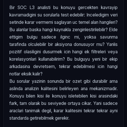
Bir SOC L3 analisti bu konuyu gercekten kavrayip
kavramadigini su sorularla test edebilir: Inceledigim veri
setinde karar vermemi saglayan uc temel alan hangileri?
Bu alanlar baska hangi kaynakla zenginlestirilebilir? Elde
ettigim bulgu sadece ilginc mi, yoksa savunma
tarafinda olculebilir bir aksiyona donusuyor mu? Yanlis
pozitif olasiligini dusurmek icin hangi ek filtreleri veya
korelasyonlari kullanabilirim? Bu bulguyu yeni bir ekip
arkadasina devretsem, tekrar edebilmesi icin hangi
notlar eksik kalir?
Bu sorular yazinin sonunda bir ozet gibi durabilir ama
aslinda analizin kalitesini belirleyen ana mekanizmadir.
Konuyu bilen kisi ile konuyu isletebilen kisi arasindaki
fark, tam olarak bu seviyede ortaya cikar. Yani sadece
araclari tanimak degil, karar kalitesini tekrar tekrar ayni
standarda getirebilmek gerekir.