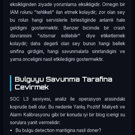
eksikliginden ziyade yorumlama eksikligidir. Ornegin bir
IAM rolunu "tehlikeli" ilan etmek kolaydir; zor olan sey
bu rolun hangi servislerle birlestiginde anlamli hale
geldigini gostermektir. Benzer bicimde bir crash
davranisini "istismar edilebilir" diye etiketlemek
kolaydir; daha degerli olan sey bunun hangi bellek
sinifina girdigini, hangi savunmalarla sinirlandigini ve
yama onceligini nasil etkiledigini gostermektir.
Bulguyu Savunma Tarafina
Cevirmek
SOC L3 seviyesi, analiz ile operasyon arasindaki
koprude belli olur. Bu nedenle Yanlış Pozitif Maliyeti ve
Alarm Kalibrasyonu gibi bir konuda iyi bir blog icerigi su
sorulara yanit vermelidir:
Bu bulgu detection mantigina nasil doner?