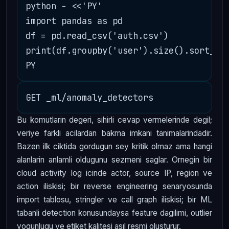
python - <<'PY'

import pandas as pd

df = pd.read_csv('auth.csv')

print(df.groupby('user').size().sort_val
Bu komutlarin degeri, sihirli cevap vermelerinde degil;
veriye farkli acilardan bakma imkani tanimalarindadir.
Bazen ilk ciktida gordugun sey kritik olmaz ama hangi
alanlarin anlamli oldugunu sezmeni saglar. Ornegin bir
cloud activity log icinde actor, source IP, region ve
action iliskisi; bir reverse engineering senaryosunda
import tablosu, stringler ve call graph iliskisi; bir ML
tabanli detection konusundaysa feature dagilimi, outlier
yogunlugu ve etiket kalitesi asıl resmi olusturur.