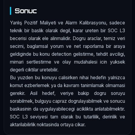
Sonuc
Yanlış Pozitif Maliyeti ve Alarm Kalibrasyonu, sadece
teknik bir baslik olarak degil, karar ureten bir SOC L3
becerisi olarak ele alinmalidir. Dogru araclar, temiz veri
secimi, baglamsal yorum ve net raporlama bir araya
geldiginde bu konu detection gelistirme, tehdit avciligi,
mimari sertlestirme ve olay mudahalesi icin yuksek
degerli ciktilar uretebilir.
Bu yuzden bu konuyu calisirken nihai hedefin yalnizca
komut ezberlemek ya da kavram tanimlamak olmamasi
gerekir. Asil hedef, veriye bakip dogru soruyu
sorabilmek, bulguyu capraz dogrulayabilmek ve sonucu
baskasinin da uygulayabilecegi aciklikta anlatabilmektir.
SOC L3 seviyesi tam olarak bu tutarlilik, derinlik ve
aktarilabilirlik noktasinda ortaya cikar.