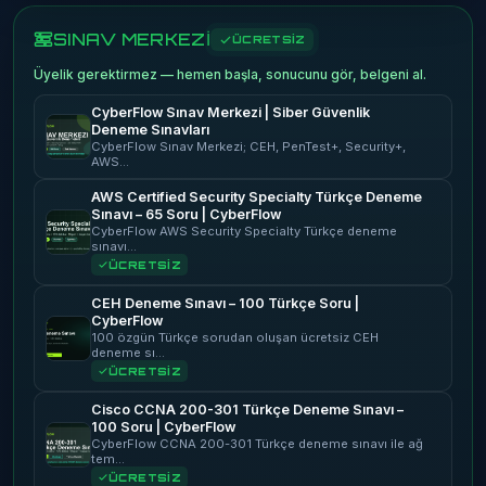
SINAV MERKEZİ
ÜCRETSİZ
Üyelik gerektirmez — hemen başla, sonucunu gör, belgeni al.
CyberFlow Sınav Merkezi | Siber Güvenlik
Deneme Sınavları
CyberFlow Sınav Merkezi; CEH, PenTest+, Security+,
AWS…
AWS Certified Security Specialty Türkçe Deneme
Sınavı – 65 Soru | CyberFlow
CyberFlow AWS Security Specialty Türkçe deneme
sınavı…
ÜCRETSİZ
CEH Deneme Sınavı – 100 Türkçe Soru |
CyberFlow
100 özgün Türkçe sorudan oluşan ücretsiz CEH
deneme sı…
ÜCRETSİZ
Cisco CCNA 200-301 Türkçe Deneme Sınavı –
100 Soru | CyberFlow
CyberFlow CCNA 200-301 Türkçe deneme sınavı ile ağ
tem…
ÜCRETSİZ