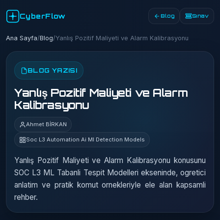
CyberFlow
Blog
Sınav
Ana Sayfa
/
Blog
/
Yanlış Pozitif Maliyeti ve Alarm Kalibrasyonu
BLOG YAZISI
Yanlış Pozitif Maliyeti ve Alarm
Kalibrasyonu
Ahmet BİRKAN
Soc L3 Automation Ai Ml Detection Models
Yanlış Pozitif Maliyeti ve Alarm Kalibrasyonu konusunu
SOC L3 ML Tabanli Tespit Modelleri ekseninde, ogretici
anlatim ve pratik komut ornekleriyle ele alan kapsamli
rehber.