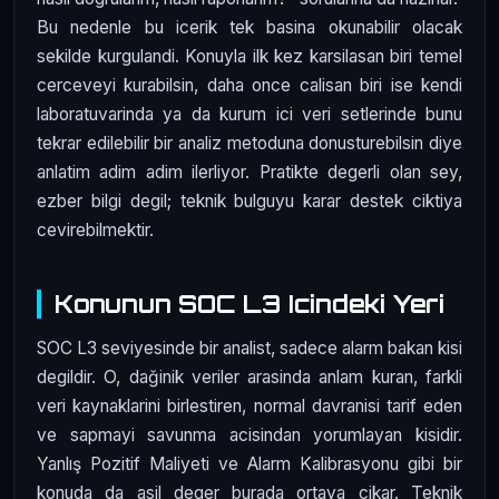
Bu nedenle bu icerik tek basina okunabilir olacak
sekilde kurgulandi. Konuyla ilk kez karsilasan biri temel
cerceveyi kurabilsin, daha once calisan biri ise kendi
laboratuvarinda ya da kurum ici veri setlerinde bunu
tekrar edilebilir bir analiz metoduna donusturebilsin diye
anlatim adim adim ilerliyor. Pratikte degerli olan sey,
ezber bilgi degil; teknik bulguyu karar destek ciktiya
cevirebilmektir.
Konunun SOC L3 Icindeki Yeri
SOC L3 seviyesinde bir analist, sadece alarm bakan kisi
degildir. O, dağinik veriler arasinda anlam kuran, farkli
veri kaynaklarini birlestiren, normal davranisi tarif eden
ve sapmayi savunma acisindan yorumlayan kisidir.
Yanlış Pozitif Maliyeti ve Alarm Kalibrasyonu gibi bir
konuda da asil deger burada ortaya cikar. Teknik