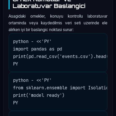
Laboratuvar Baslangici
Asagidaki ornekler, konuyu kontrollu laboratuvar
ortaminda veya kaydedilmis veri seti uzerinde ele
alirken iyi bir baslangic noktasi sunar:
python - <<'PY'

import pandas as pd

print(pd.read_csv('events.csv').head())

python - <<'PY'

from sklearn.ensemble import IsolationFo
print('model ready')
