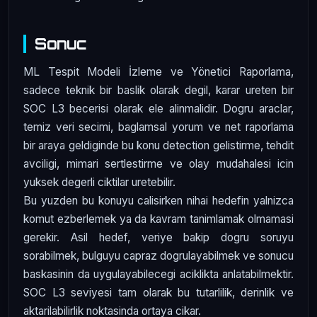
Sonuc
ML Tespit Modeli İzleme ve Yönetici Raporlama,
sadece teknik bir baslik olarak degil, karar ureten bir
SOC L3 becerisi olarak ele alinmalidir. Dogru araclar,
temiz veri secimi, baglamsal yorum ve net raporlama
bir araya geldiginde bu konu detection gelistirme, tehdit
avciligi, mimari sertlestirme ve olay mudahalesi icin
yuksek degerli ciktilar uretebilir.
Bu yuzden bu konuyu calisirken nihai hedefin yalnizca
komut ezberlemek ya da kavram tanimlamak olmamasi
gerekir. Asil hedef, veriye bakip dogru soruyu
sorabilmek, bulguyu capraz dogrulayabilmek ve sonucu
baskasinin da uygulayabilecegi aciklikta anlatabilmektir.
SOC L3 seviyesi tam olarak bu tutarlilik, derinlik ve
aktarilabilirlik noktasinda ortaya cikar.