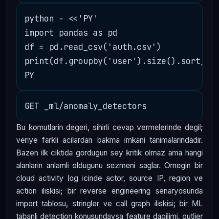
python - <<'PY'

import pandas as pd

df = pd.read_csv('auth.csv')

print(df.groupby('user').size().sort_val
Bu komutlarin degeri, sihirli cevap vermelerinde degil;
veriye farkli acilardan bakma imkani tanimalarindadir.
Bazen ilk ciktida gordugun sey kritik olmaz ama hangi
alanlarin anlamli oldugunu sezmeni saglar. Ornegin bir
cloud activity log icinde actor, source IP, region ve
action iliskisi; bir reverse engineering senaryosunda
import tablosu, stringler ve call graph iliskisi; bir ML
tabanli detection konusundaysa feature dagilimi, outlier