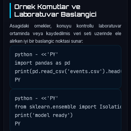
Ornek Komutlar ve
Laboratuvar Baslangici
Asagidaki ornekler, konuyu kontrollu laboratuvar
ortaminda veya kaydedilmis veri seti uzerinde ele
alirken iyi bir baslangic noktasi sunar:
python - <<'PY'

import pandas as pd

print(pd.read_csv('events.csv').head())

python - <<'PY'

from sklearn.ensemble import IsolationFo
print('model ready')
