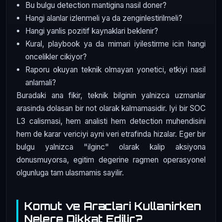
Bu bulgu detection mantigina nasil doner?
Hangi alanlar izlenmeli ya da zenginlestirilmeli?
Hangi yanlis pozitif kaynaklari beklenir?
Kural, playbook ya da mimari iyilestirme icin hangi
oncelikler cikiyor?
Raporu okuyan teknik olmayan yonetici, etkiyi nasil
anlamali?
Buradaki ana fikir, teknik bilginin yalnizca uzmanlar
arasinda dolasan bir not olarak kalmamasidir. Iyi bir SOC
L3 calismasi, hem analisti hem detection muhendisini
hem de karar vericiyi ayni veri etrafinda hizalar. Eger bir
bulgu yalnizca "ilginc" olarak kalip aksiyona
donusmuyorsa, egitim degerine ragmen operasyonel
olgunluga tam ulasmamis sayilir.
Komut ve Araclari Kullanirken
Nelere Dikkat Edilir?