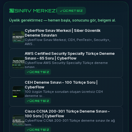
SINAV MERKEZİ
ÜCRETSİZ
Üyelik gerektirmez — hemen başla, sonucunu gör, belgeni al.
CyberFlow Sınav Merkezi | Siber Güvenlik
Deneme Sınavları
CyberFlow Sınav Merkezi; CEH, PenTest+, Security+,
AWS…
AWS Certified Security Specialty Türkçe Deneme
Sınavı – 65 Soru | CyberFlow
CyberFlow AWS Security Specialty Türkçe deneme
sınavı…
ÜCRETSİZ
CEH Deneme Sınavı – 100 Türkçe Soru |
CyberFlow
100 özgün Türkçe sorudan oluşan ücretsiz CEH
deneme sı…
ÜCRETSİZ
Cisco CCNA 200-301 Türkçe Deneme Sınavı –
100 Soru | CyberFlow
CyberFlow CCNA 200-301 Türkçe deneme sınavı ile ağ
tem…
ÜCRETSİZ