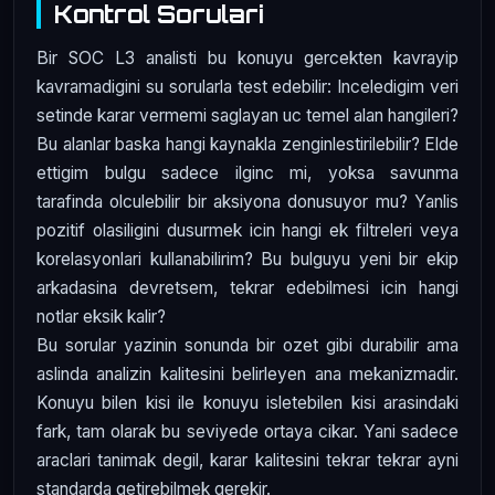
Kontrol Sorulari
Bir SOC L3 analisti bu konuyu gercekten kavrayip
kavramadigini su sorularla test edebilir: Inceledigim veri
setinde karar vermemi saglayan uc temel alan hangileri?
Bu alanlar baska hangi kaynakla zenginlestirilebilir? Elde
ettigim bulgu sadece ilginc mi, yoksa savunma
tarafinda olculebilir bir aksiyona donusuyor mu? Yanlis
pozitif olasiligini dusurmek icin hangi ek filtreleri veya
korelasyonlari kullanabilirim? Bu bulguyu yeni bir ekip
arkadasina devretsem, tekrar edebilmesi icin hangi
notlar eksik kalir?
Bu sorular yazinin sonunda bir ozet gibi durabilir ama
aslinda analizin kalitesini belirleyen ana mekanizmadir.
Konuyu bilen kisi ile konuyu isletebilen kisi arasindaki
fark, tam olarak bu seviyede ortaya cikar. Yani sadece
araclari tanimak degil, karar kalitesini tekrar tekrar ayni
standarda getirebilmek gerekir.