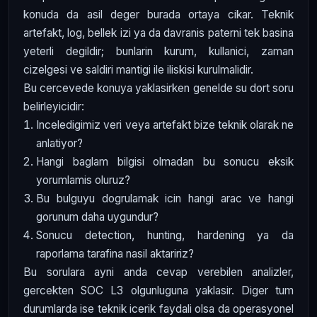
konuda da asil deger burada ortaya cikar. Teknik
artefakt, log, bellek izi ya da davranis paterni tek basina
yeterli degildir; bunlarin kurum, kullanici, zaman
cizelgesi ve saldiri mantigi ile iliskisi kurulmalidir.
Bu cercevede konuya yaklasirken genelde su dort soru
belirleyicidir:
Inceledigimiz veri veya artefakt bize teknik olarak ne
anlatiyor?
Hangi baglam bilgisi olmadan bu sonucu eksik
yorumlamis oluruz?
Bu bulguyu dogrulamak icin hangi arac ve hangi
gorunum daha uygundur?
Sonucu detection, hunting, hardening ya da
raporlama tarafina nasil aktaririz?
Bu sorulara ayni anda cevap verebilen analizler,
gercekten SOC L3 olgunluguna yaklasir. Diger tum
durumlarda ise teknik icerik faydali olsa da operasyonel