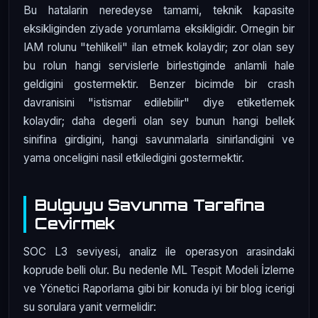
Bu hatalarin neredeyse tamami, teknik kapasite
eksikliginden ziyade yorumlama eksikligidir. Ornegin bir
IAM rolunu "tehlikeli" ilan etmek kolaydir; zor olan sey
bu rolun hangi servislerle birlestiginde anlamli hale
geldigini gostermektir. Benzer bicimde bir crash
davranisini "istismar edilebilir" diye etiketlemek
kolaydir; daha degerli olan sey bunun hangi bellek
sinifina girdigini, hangi savunmalarla sinirlandigini ve
yama onceligini nasil etkiledigini gostermektir.
Bulguyu Savunma Tarafina
Cevirmek
SOC L3 seviyesi, analiz ile operasyon arasindaki
koprude belli olur. Bu nedenle ML Tespit Modeli İzleme
ve Yönetici Raporlama gibi bir konuda iyi bir blog icerigi
su sorulara yanit vermelidir: