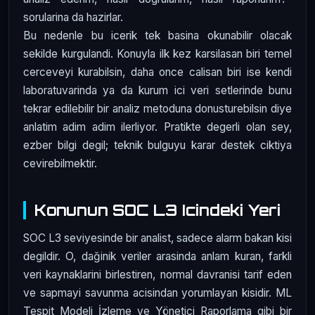
sorularina da hazirlar.
Bu nedenle bu icerik tek basina okunabilir olacak
sekilde kurgulandi. Konuyla ilk kez karsilasan biri temel
cerceveyi kurabilsin, daha once calisan biri ise kendi
laboratuvarinda ya da kurum ici veri setlerinde bunu
tekrar edilebilir bir analiz metoduna donusturebilsin diye
anlatim adim adim ilerliyor. Pratikte degerli olan sey,
ezber bilgi degil; teknik bulguyu karar destek ciktiya
cevirebilmektir.
Konunun SOC L3 Icindeki Yeri
SOC L3 seviyesinde bir analist, sadece alarm bakan kisi
degildir. O, dağinik veriler arasinda anlam kuran, farkli
veri kaynaklarini birlestiren, normal davranisi tarif eden
ve sapmayi savunma acisindan yorumlayan kisidir. ML
Tespit Modeli İzleme ve Yönetici Raporlama gibi bir