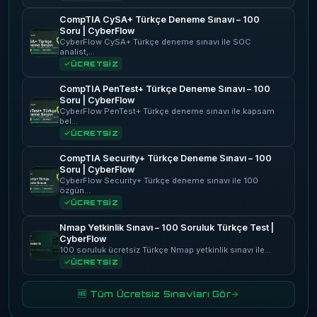
CompTIA CySA+ Türkçe Deneme Sınavı – 100
Soru | CyberFlow
CyberFlow CySA+ Türkçe deneme sınavı ile SOC
analist,…
ÜCRETSİZ
CompTIA PenTest+ Türkçe Deneme Sınavı – 100
Soru | CyberFlow
CyberFlow PenTest+ Türkçe deneme sınavı ile kapsam
bel…
ÜCRETSİZ
CompTIA Security+ Türkçe Deneme Sınavı – 100
Soru | CyberFlow
CyberFlow Security+ Türkçe deneme sınavı ile 100
özgün…
ÜCRETSİZ
Nmap Yetkinlik Sınavı – 100 Soruluk Türkçe Test |
CyberFlow
100 soruluk ücretsiz Türkçe Nmap yetkinlik sınavı ile…
ÜCRETSİZ
🆓 Tüm Ücretsiz Sınavları Gör