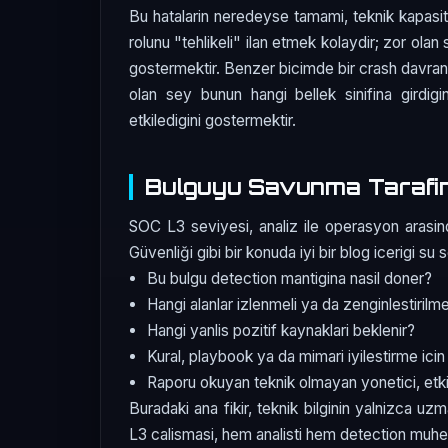
Bu hatalarin neredeyse tamami, teknik kapasit
rolunu "tehlikeli" ilan etmek kolaydir; zor olan 
gostermektir. Benzer bicimde bir crash davranis
olan sey bunun hangi bellek sinifina girdigin
etkiledigini gostermektir.
Bulguyu Savunma Tarafi
SOC L3 seviyesi, analiz ile operasyon arasin
Güvenliği gibi bir konuda iyi bir blog icerigi su 
Bu bulgu detection mantigina nasil doner?
Hangi alanlar izlenmeli ya da zenginlestirilme
Hangi yanlis pozitif kaynaklari beklenir?
Kural, playbook ya da mimari iyilestirme icin
Raporu okuyan teknik olmayan yonetici, etkiy
Buradaki ana fikir, teknik bilginin yalnizca uz
L3 calismasi, hem analisti hem detection muhend