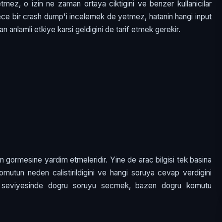
tmez, o izin ne zaman ortaya ciktigini ve benzer kullanicilar
adece bir crash dump'i incelemek de yetmez, hatanin hangi input
n anlamli etkiye karsi geldigini de tarif etmek gerekir.
dan gormesine yardim etmeleridir. Yine de arac bilgisi tek basina
 komutun neden calistirildigini ve hangi soruya cevap verdigini
L3 seviyesinde dogru soruyu secmek, bazen dogru komutu