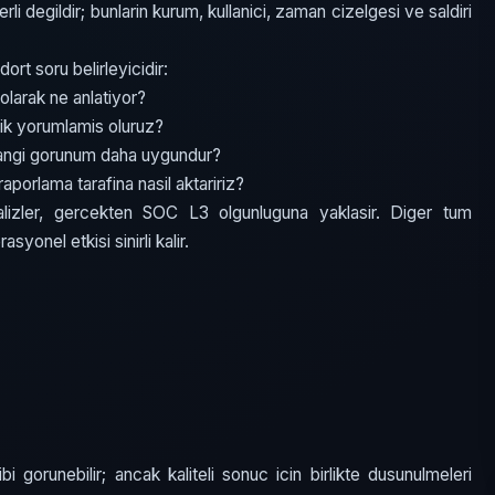
rli degildir; bunlarin kurum, kullanici, zaman cizelgesi ve saldiri
t soru belirleyicidir:
olarak ne anlatiyor?
ik yorumlamis oluruz?
hangi gorunum daha uygundur?
aporlama tarafina nasil aktaririz?
lizler, gercekten SOC L3 olgunluguna yaklasir. Diger tum
syonel etkisi sinirli kalir.
bi gorunebilir; ancak kaliteli sonuc icin birlikte dusunulmeleri