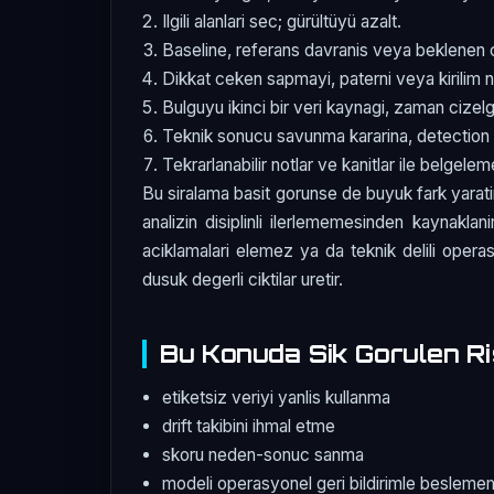
Ilgili alanlari sec; gürültüyü azalt.
Baseline, referans davranis veya beklenen c
Dikkat ceken sapmayi, paterni veya kirilim n
Bulguyu ikinci bir veri kaynagi, zaman cizelg
Teknik sonucu savunma kararina, detection 
Tekrarlanabilir notlar ve kanitlar ile belgele
Bu siralama basit gorunse de buyuk fark yarati
analizin disiplinli ilerlememesinden kaynaklan
aciklamalari elemez ya da teknik delili oper
dusuk degerli ciktilar uretir.
Bu Konuda Sik Gorulen Ri
etiketsiz veriyi yanlis kullanma
drift takibini ihmal etme
skoru neden-sonuc sanma
modeli operasyonel geri bildirimle beslem