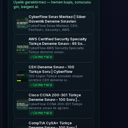
Üyelik gerektirmez — hemen başla, sonucunu
gör, belgeni al.
CyberFlow Sınav Merkezi | Siber
Güvenlik Deneme Sınavları
CyberFlow Sınav Merkezi; CEH,
PenTest+, Security+, AWS…
AWS Certified Security Specialty
Türkçe Deneme Sınavı – 65 Soru
| CyberFlow
CyberFlow AWS Security Specialty
Türkçe deneme sınavı…
ÜCRETSİZ
CEH Deneme Sınavı – 100
Türkçe Soru | CyberFlow
100 özgün Türkçe sorudan oluşan
ücretsiz CEH deneme sı…
ÜCRETSİZ
Cisco CCNA 200-301 Türkçe
Deneme Sınavı – 100 Soru |
CyberFlow
CyberFlow CCNA 200-301 Türkçe
deneme sınavı ile ağ tem…
ÜCRETSİZ
CompTIA CySA+ Türkçe
Deneme Sınavı – 100 Soru |