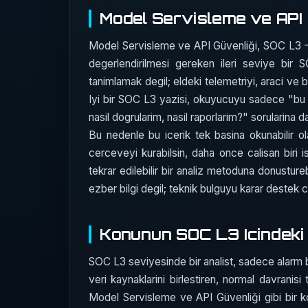
Model Servisleme ve API 
Model Servisleme ve API Güvenliği, SOC L3 - 
degerlendirilmesi gereken ileri seviye bir
tanimlamak degil; eldeki telemetriyi, araci ve 
Iyi bir SOC L3 yazisi, okuyucuyu sadece "bu 
nasil dogrularim, nasil raporlarim?" sorularina da
Bu nedenle bu icerik tek basina okunabilir ol
cerceveyi kurabilsin, daha once calisan biri 
tekrar edilebilir bir analiz metoduna donustureb
ezber bilgi degil; teknik bulguyu karar destek c
Konunun SOC L3 Icindeki 
SOC L3 seviyesinde bir analist, sadece alarm bak
veri kaynaklarini birlestiren, normal davrani
Model Servisleme ve API Güvenliği gibi bir ko