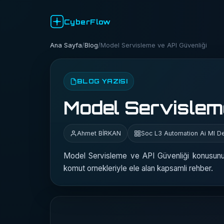
CyberFlow
Ana Sayfa
/
Blog
/
Model Servisleme ve API Güvenliği
BLOG YAZISI
Model Servisleme
Ahmet BİRKAN
Soc L3 Automation Ai Ml D
Model Servisleme ve API Güvenliği konusunu 
komut ornekleriyle ele alan kapsamli rehber.