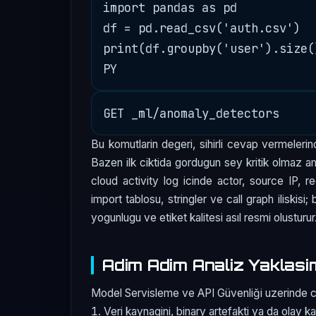
import pandas as pd

df = pd.read_csv('auth.csv')

print(df.groupby('user').size(
Bu komutlarin degeri, sihirli cevap vermelerind
Bazen ilk ciktida gordugun sey kritik olmaz am
cloud activity log icinde actor, source IP, r
import tablosu, stringler ve call graph iliskisi
yogunlugu ve etiket kalitesi asıl resmi olusturur
Adim Adim Analiz Yaklasi
Model Servisleme ve API Güvenliği uzerinde cal
Veri kaynagini, binary artefakti ya da olay ka