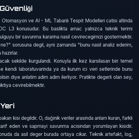
Güvenliği
Otomasyon ve AI - ML Tabanlı Tespit Modelleri catisi altinda
 SOC L3 konusudur. Bu baslikta amac yalnizca teknik terimi
bulguyu bir savunma kararina nasil cevirecegimizi gostermektir.
ne?" sorusuna degil, ayni zamanda "bunu nasil analiz ederim,
 hazirlar.
acak sekilde kurgulandi. Konuyla ilk kez karsilasan biri temel
ise kendi laboratuvarinda ya da kurum ici veri setlerinde bunu
ilsin diye anlatim adim adim ilerliyor. Pratikte degerli olan sey,
iktiya cevirebilmektir.
Yeri
an kisi degildir. O, dağinik veriler arasinda anlam kuran, farkli
si tarif eden ve sapmayi savunma acisindan yorumlayan kisidir.
nuda da asil deger burada ortaya cikar. Teknik artefakt, log,