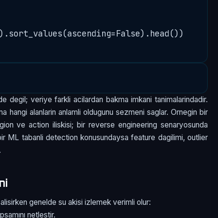
).sort_values(ascending=False).head())

e degil; veriye farkli acilardan bakma imkani tanimalarindadir.
a hangi alanlarin anlamli oldugunu sezmeni saglar. Ornegin bir
egion ve action iliskisi; bir reverse engineering senaryosunda
; bir ML tabanli detection konusundaysa feature dagilimi, outlier
.
mi
isirken genelde su akisi izlemek verimli olur:
psamını netlestir.