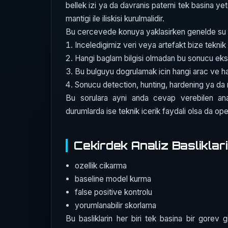
bellek izi ya da davranis paterni tek basina yete
mantigi ile iliskisi kurulmalidir.
Bu cercevede konuya yaklasirken genelde su dor
Inceledigimiz veri veya artefakt bize teknik 
Hangi baglam bilgisi olmadan bu sonucu eks
Bu bulguyu dogrulamak icin hangi arac ve 
Sonucu detection, hunting, hardening ya da r
Bu sorulara ayni anda cevap verebilen ana
durumlarda ise teknik icerik faydali olsa da opera
Cekirdek Analiz Basliklari
ozellik cikarma
baseline model kurma
false positive kontrolu
yorumlanabilir skorlama
Bu basliklarin her biri tek basina bir gorev gi