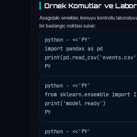
Ornek Komutlar ve Labor
Asagidaki ornekler, konuyu kontrollu laboratuva
bir baslangic noktasi sunar:
python - <<'PY'

import pandas as pd

print(pd.read_csv('events.csv'
python - <<'PY'

from sklearn.ensemble import I
print('model ready')

python - <<'PY'
