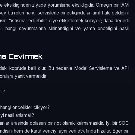
e eksikliginden ziyade yorumlama eksikligidir. Ornegin bir IAM
sey bu rolun hangi servislerle birlestiginde anlamli hale geldigini
ini "istismar edilebilir" diye etiketlemek kolaydir; daha degerli
i, hangi savunmalarla sinirlandigini ve yama onceligini nasil
na Cevirmek
daki koprude belli olur. Bu nedenle Model Servisleme ve API
sorulara yanit vermelidir:
li?
 hangi oncelikler cikiyor?
i nasil anlamali?
manlar arasinda dolasan bir not olarak kalmamasidir. Iyi bir SOC
isini hem de karar vericiyi ayni veri etrafinda hizalar. Eger bir