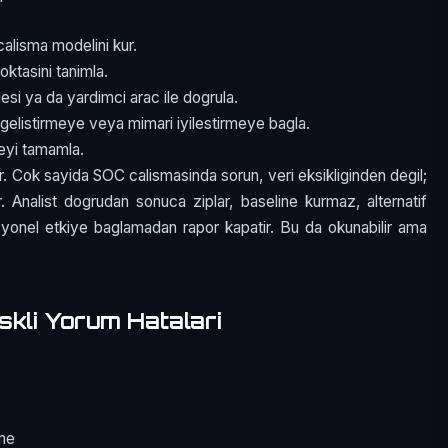
alisma modelini kur.
oktasini tanimla.
esi ya da yardimci arac ile dogrula.
gelistirmeye veya mimari iyilestirmeye bagla.
meyi tamamla.
r. Cok sayida SOC calismasinda sorun, veri eksikliginden degil;
ir. Analist dogrudan sonuca ziplar, baseline kurmaz, alternatif
asyonel etkiye baglamadan rapor kapatir. Bu da okunabilir ama
skli Yorum Hatalari
eme