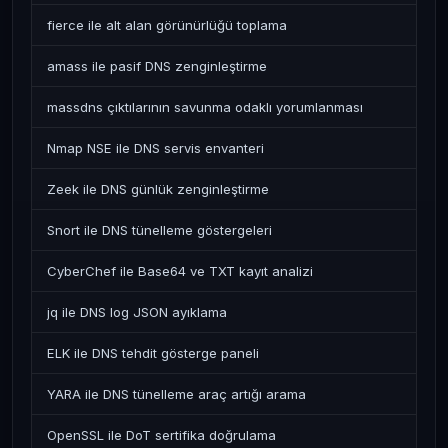
fierce ile alt alan görünürlüğü toplama
amass ile pasif DNS zenginleştirme
massdns çıktılarının savunma odaklı yorumlanması
Nmap NSE ile DNS servis envanteri
Zeek ile DNS günlük zenginleştirme
Snort ile DNS tünelleme göstergeleri
CyberChef ile Base64 ve TXT kayıt analizi
jq ile DNS log JSON ayıklama
ELK ile DNS tehdit gösterge paneli
YARA ile DNS tünelleme araç artığı arama
OpenSSL ile DoT sertifika doğrulama