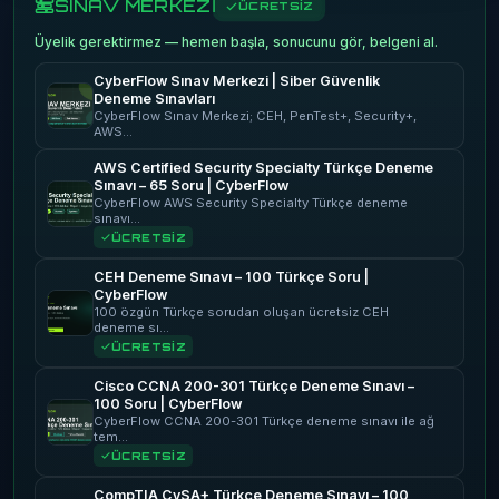
SINAV MERKEZİ
ÜCRETSİZ
Üyelik gerektirmez — hemen başla, sonucunu gör, belgeni al.
CyberFlow Sınav Merkezi | Siber Güvenlik
Deneme Sınavları
CyberFlow Sınav Merkezi; CEH, PenTest+, Security+,
AWS…
AWS Certified Security Specialty Türkçe Deneme
Sınavı – 65 Soru | CyberFlow
CyberFlow AWS Security Specialty Türkçe deneme
sınavı…
ÜCRETSİZ
CEH Deneme Sınavı – 100 Türkçe Soru |
CyberFlow
100 özgün Türkçe sorudan oluşan ücretsiz CEH
deneme sı…
ÜCRETSİZ
Cisco CCNA 200-301 Türkçe Deneme Sınavı –
100 Soru | CyberFlow
CyberFlow CCNA 200-301 Türkçe deneme sınavı ile ağ
tem…
ÜCRETSİZ
CompTIA CySA+ Türkçe Deneme Sınavı – 100