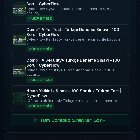
Soru | CyberFlow
CyberFlow CySA+ Türkçe deneme sınavı ile SOC
analist,…
ÜCRETSİZ
CompTIA PenTest+ Türkçe Deneme Sınavı – 100
Soru | CyberFlow
CyberFlow PenTest+ Türkçe deneme sınavı ile kapsam
bel…
ÜCRETSİZ
CompTIA Security+ Türkçe Deneme Sınavı – 100
Soru | CyberFlow
CyberFlow Security+ Türkçe deneme sınavı ile 100
özgün…
ÜCRETSİZ
Nmap Yetkinlik Sınavı – 100 Soruluk Türkçe Test |
CyberFlow
100 soruluk ücretsiz Türkçe Nmap yetkinlik sınavı ile…
ÜCRETSİZ
🆓 Tüm Ücretsiz Sınavları Gör