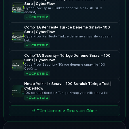
Soru | CyberFlow
CyberFlow CySA+ Türkçe deneme sınavı ile SOC
analist,…
ÜCRETSİZ
CompTIA PenTest+ Türkçe Deneme Sınavı – 100
Soru | CyberFlow
CyberFlow PenTest+ Türkçe deneme sınavı ile kapsam
bel…
ÜCRETSİZ
CompTIA Security+ Türkçe Deneme Sınavı – 100
Soru | CyberFlow
CyberFlow Security+ Türkçe deneme sınavı ile 100
özgün…
ÜCRETSİZ
Nmap Yetkinlik Sınavı – 100 Soruluk Türkçe Test |
CyberFlow
100 soruluk ücretsiz Türkçe Nmap yetkinlik sınavı ile…
ÜCRETSİZ
🆓 Tüm Ücretsiz Sınavları Gör