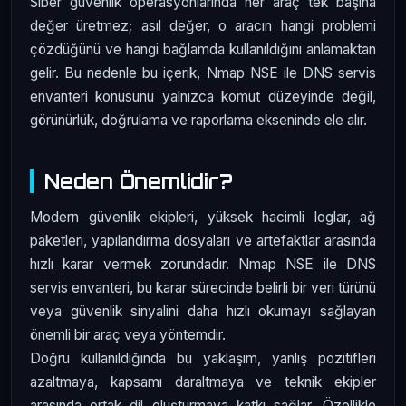
Siber güvenlik operasyonlarında her araç tek başına
değer üretmez; asıl değer, o aracın hangi problemi
çözdüğünü ve hangi bağlamda kullanıldığını anlamaktan
gelir. Bu nedenle bu içerik, Nmap NSE ile DNS servis
envanteri konusunu yalnızca komut düzeyinde değil,
görünürlük, doğrulama ve raporlama ekseninde ele alır.
Neden Önemlidir?
Modern güvenlik ekipleri, yüksek hacimli loglar, ağ
paketleri, yapılandırma dosyaları ve artefaktlar arasında
hızlı karar vermek zorundadır. Nmap NSE ile DNS
servis envanteri, bu karar sürecinde belirli bir veri türünü
veya güvenlik sinyalini daha hızlı okumayı sağlayan
önemli bir araç veya yöntemdir.
Doğru kullanıldığında bu yaklaşım, yanlış pozitifleri
azaltmaya, kapsamı daraltmaya ve teknik ekipler
arasında ortak dil oluşturmaya katkı sağlar. Özellikle