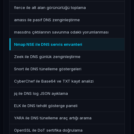
fierce ile alt alan görünürlüğü toplama
amass ile pasif DNS zenginleştirme
massdns çıktılarının savunma odaklı yorumlanması
Nmap NSE ile DNS servis envanteri
Zeek ile DNS günlük zenginleştirme
Snort ile DNS tünelleme göstergeleri
CyberChef ile Base64 ve TXT kayıt analizi
jq ile DNS log JSON ayıklama
ELK ile DNS tehdit gösterge paneli
YARA ile DNS tünelleme araç artığı arama
OpenSSL ile DoT sertifika doğrulama