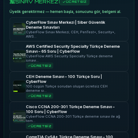
SINAV MERKEZİ
ÜCRETSİZ
Üyelik gerektirmez — hemen başla, sonucunu gör, belgeni al.
CyberFlow Sınav Merkezi | Siber Güvenlik
Deneme Sınavları
CyberFlow Sınav Merkezi; CEH, PenTest+, Security+,
AWS…
AWS Certified Security Specialty Türkçe Deneme
Sınavı – 65 Soru | CyberFlow
CyberFlow AWS Security Specialty Türkçe deneme
sınavı…
ÜCRETSİZ
CEH Deneme Sınavı – 100 Türkçe Soru |
CyberFlow
100 özgün Türkçe sorudan oluşan ücretsiz CEH
deneme sı…
ÜCRETSİZ
Cisco CCNA 200-301 Türkçe Deneme Sınavı –
100 Soru | CyberFlow
CyberFlow CCNA 200-301 Türkçe deneme sınavı ile ağ
tem…
ÜCRETSİZ
CompTIA CySA+ Türkçe Deneme Sınavı – 100