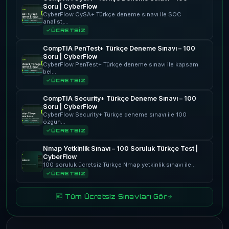
Soru | CyberFlow
CyberFlow CySA+ Türkçe deneme sınavı ile SOC
analist,…
ÜCRETSİZ
CompTIA PenTest+ Türkçe Deneme Sınavı – 100
Soru | CyberFlow
CyberFlow PenTest+ Türkçe deneme sınavı ile kapsam
bel…
ÜCRETSİZ
CompTIA Security+ Türkçe Deneme Sınavı – 100
Soru | CyberFlow
CyberFlow Security+ Türkçe deneme sınavı ile 100
özgün…
ÜCRETSİZ
Nmap Yetkinlik Sınavı – 100 Soruluk Türkçe Test |
CyberFlow
100 soruluk ücretsiz Türkçe Nmap yetkinlik sınavı ile…
ÜCRETSİZ
🆓 Tüm Ücretsiz Sınavları Gör