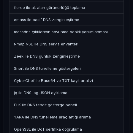
fierce ile alt alan görünürlüğü toplama
amass ile pasif DNS zenginleştirme
massdns çıktılarının savunma odaklı yorumlanması
Nmap NSE ile DNS servis envanteri
Zeek ile DNS günlük zenginleştirme
Snort ile DNS tünelleme göstergeleri
CyberChef ile Base64 ve TXT kayıt analizi
jq ile DNS log JSON ayıklama
ELK ile DNS tehdit gösterge paneli
YARA ile DNS tünelleme araç artığı arama
OpenSSL ile DoT sertifika doğrulama