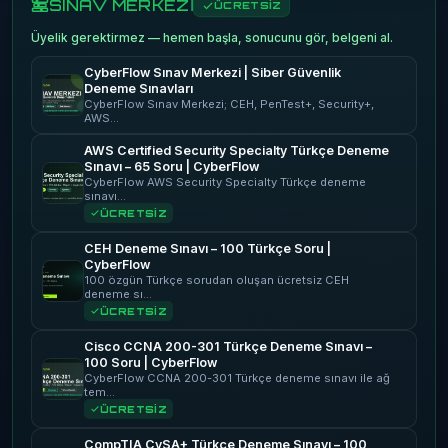
SINAV MERKEZİ
ÜCRETSİZ
Üyelik gerektirmez — hemen başla, sonucunu gör, belgeni al.
CyberFlow Sınav Merkezi | Siber Güvenlik
Deneme Sınavları
CyberFlow Sınav Merkezi; CEH, PenTest+, Security+,
AWS…
AWS Certified Security Specialty Türkçe Deneme
Sınavı – 65 Soru | CyberFlow
CyberFlow AWS Security Specialty Türkçe deneme
sınavı…
ÜCRETSİZ
CEH Deneme Sınavı – 100 Türkçe Soru |
CyberFlow
100 özgün Türkçe sorudan oluşan ücretsiz CEH
deneme sı…
ÜCRETSİZ
Cisco CCNA 200-301 Türkçe Deneme Sınavı –
100 Soru | CyberFlow
CyberFlow CCNA 200-301 Türkçe deneme sınavı ile ağ
tem…
ÜCRETSİZ
CompTIA CySA+ Türkçe Deneme Sınavı – 100