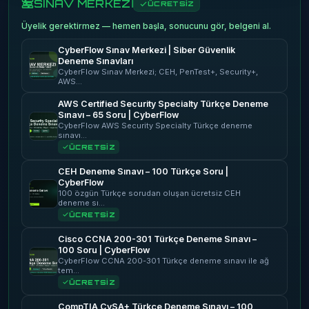
SINAV MERKEZİ
ÜCRETSİZ
Üyelik gerektirmez — hemen başla, sonucunu gör, belgeni al.
CyberFlow Sınav Merkezi | Siber Güvenlik
Deneme Sınavları
CyberFlow Sınav Merkezi; CEH, PenTest+, Security+,
AWS…
AWS Certified Security Specialty Türkçe Deneme
Sınavı – 65 Soru | CyberFlow
CyberFlow AWS Security Specialty Türkçe deneme
sınavı…
ÜCRETSİZ
CEH Deneme Sınavı – 100 Türkçe Soru |
CyberFlow
100 özgün Türkçe sorudan oluşan ücretsiz CEH
deneme sı…
ÜCRETSİZ
Cisco CCNA 200-301 Türkçe Deneme Sınavı –
100 Soru | CyberFlow
CyberFlow CCNA 200-301 Türkçe deneme sınavı ile ağ
tem…
ÜCRETSİZ
CompTIA CySA+ Türkçe Deneme Sınavı – 100