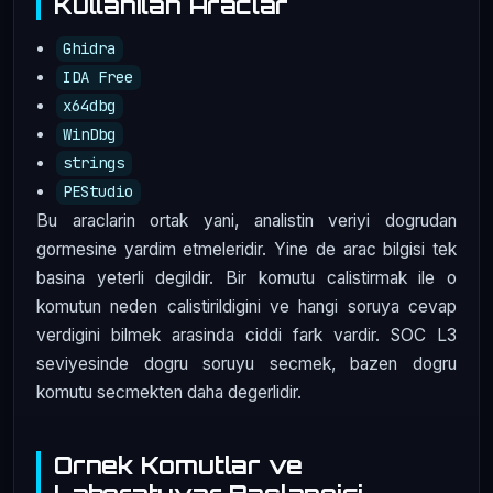
Kullanilan Araclar
Ghidra
IDA Free
x64dbg
WinDbg
strings
PEStudio
Bu araclarin ortak yani, analistin veriyi dogrudan
gormesine yardim etmeleridir. Yine de arac bilgisi tek
basina yeterli degildir. Bir komutu calistirmak ile o
komutun neden calistirildigini ve hangi soruya cevap
verdigini bilmek arasinda ciddi fark vardir. SOC L3
seviyesinde dogru soruyu secmek, bazen dogru
komutu secmekten daha degerlidir.
Ornek Komutlar ve