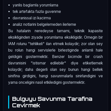
yanlis baglamla yorumlama
tek artefakta fazla guvenme
davranissal izi kacirma
analiz notlarini belgelemeden ilerleme
Bu hatalarin neredeyse tamami, teknik kapasite
eksikliginden ziyade yorumlama eksikligidir. Ornegin bir
IAM rolunu "tehlikeli" ilan etmek kolaydir; zor olan sey
bu rolun hangi servislerle birlestiginde anlamli hale
geldigini gostermektir. Benzer bicimde bir crash
davranisini "istismar edilebilir" diye etiketlemek
kolaydir; daha degerli olan sey bunun hangi bellek
sinifina girdigini, hangi savunmalarla sinirlandigini ve
yama onceligini nasil etkiledigini gostermektir.
Bulguyu Savunma Tarafina
Cevirmek