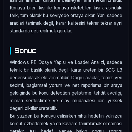
aslinda analizin kalitesini belirleyen ana mekanizmadir.
Konuyu bilen kisi ile konuyu isletebilen kisi arasindaki
fark, tam olarak bu seviyede ortaya cikar. Yani sadece
araclari tanimak degil, karar kalitesini tekrar tekrar ayni
standarda getirebilmek gerekir.
Sonuc
Windows PE Dosya Yapısı ve Loader Analizi, sadece
teknik bir baslik olarak degil, karar ureten bir SOC L3
becerisi olarak ele alinmalidir. Dogru araclar, temiz veri
secimi, baglamsal yorum ve net raporlama bir araya
geldiginde bu konu detection gelistirme, tehdit avciligi,
mimari sertlestirme ve olay mudahalesi icin yuksek
degerli ciktilar uretebilir.
Bu yuzden bu konuyu calisirken nihai hedefin yalnizca
komut ezberlemek ya da kavram tanimlamak olmamasi
gerekir. Asil hedef, veriye bakip dogru soruyu