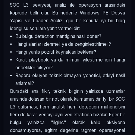
SOC L3 seviyesi, analiz ile operasyon arasindaki
koprude belli olur. Bu nedenle Windows PE Dosya
Yapısı ve Loader Analizi gibi bir konuda iyi bir blog
icerigi su sorulara yanit vermelidir:
Bu bulgu detection mantigina nasil doner?
Hangi alanlar izlenmeli ya da zenginlestirilmeli?
Hangi yanlis pozitif kaynaklari beklenir?
Kural, playbook ya da mimari iyilestirme icin hangi
oncelikler cikiyor?
Raporu okuyan teknik olmayan yonetici, etkiyi nasil
anlamali?
Buradaki ana fikir, teknik bilginin yalnizca uzmanlar
arasinda dolasan bir not olarak kalmamasidir. Iyi bir SOC
L3 calismasi, hem analisti hem detection muhendisini
hem de karar vericiyi ayni veri etrafinda hizalar. Eger bir
bulgu yalnizca "ilginc" olarak kalip aksiyona
donusmuyorsa, egitim degerine ragmen operasyonel