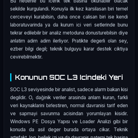
Bu nedenle bu icerik tek basina okunabilir olacak
sekilde kurgulandi. Konuyla ilk kez karsilasan biri temel
cerceveyi kurabilsin, daha once calisan biri ise kendi
laboratuvarinda ya da kurum ici veri setlerinde bunu
tekrar edilebilir bir analiz metoduna donusturebilsin diye
anlatim adim adim ilerliyor. Pratikte degerli olan sey,
ezber bilgi degil; teknik bulguyu karar destek ciktiya
cevirebilmektir.
Konunun SOC L3 Icindeki Yeri
SOC L3 seviyesinde bir analist, sadece alarm bakan kisi
degildir. O, dağinik veriler arasinda anlam kuran, farkli
veri kaynaklarini birlestiren, normal davranisi tarif eden
ve sapmayi savunma acisindan yorumlayan kisidir.
Windows PE Dosya Yapısı ve Loader Analizi gibi bir
konuda da asil deger burada ortaya cikar. Teknik
artefakt, log, bellek izi ya da davranis paterni tek basina