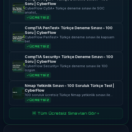
Soru | CyberFlow
CyberFlow CySA+ Türkçe deneme sınavı ile SOC
analist,…
ÜCRETSİZ
CompTIA PenTest+ Türkçe Deneme Sınavı – 100
Soru | CyberFlow
CyberFlow PenTest+ Türkçe deneme sınavı ile kapsam
bel…
ÜCRETSİZ
CompTIA Security+ Türkçe Deneme Sınavı – 100
Soru | CyberFlow
CyberFlow Security+ Türkçe deneme sınavı ile 100
özgün…
ÜCRETSİZ
Nmap Yetkinlik Sınavı – 100 Soruluk Türkçe Test |
CyberFlow
100 soruluk ücretsiz Türkçe Nmap yetkinlik sınavı ile…
ÜCRETSİZ
🆓 Tüm Ücretsiz Sınavları Gör