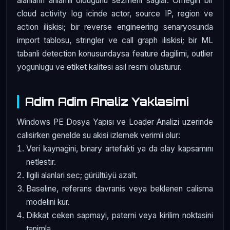
alanlarin anlamli oldugunu sezmeni saglar. Ornegin bir
cloud activity log icinde actor, source IP, region ve
action iliskisi; bir reverse engineering senaryosunda
import tablosu, stringler ve call graph iliskisi; bir ML
tabanli detection konusundaysa feature dagilimi, outlier
yogunlugu ve etiket kalitesi asıl resmi olusturur.
Adim Adim Analiz Yaklasimi
Windows PE Dosya Yapısı ve Loader Analizi uzerinde
calisirken genelde su akisi izlemek verimli olur:
Veri kaynagini, binary artefakti ya da olay kapsamını
netlestir.
Ilgili alanlari sec; gürültüyü azalt.
Baseline, referans davranis veya beklenen calisma
modelini kur.
Dikkat ceken sapmayi, paterni veya kirilim noktasini
tanimla.