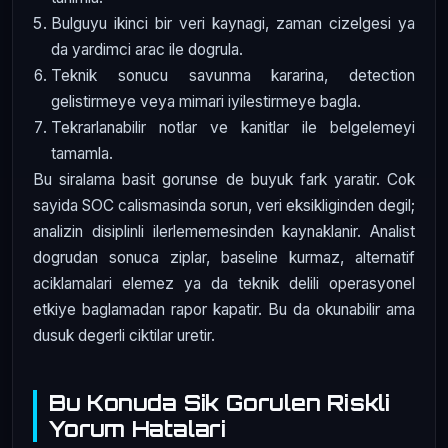
Bulguyu ikinci bir veri kaynagi, zaman cizelgesi ya
da yardimci arac ile dogrula.
Teknik sonucu savunma kararina, detection
gelistirmeye veya mimari iyilestirmeye bagla.
Tekrarlanabilir notlar ve kanitlar ile belgelemeyi
tamamla.
Bu siralama basit gorunse de buyuk fark yaratir. Cok
sayida SOC calismasinda sorun, veri eksikliginden degil;
analizin disiplinli ilerlememesinden kaynaklanir. Analist
dogrudan sonuca ziplar, baseline kurmaz, alternatif
aciklamalari elemez ya da teknik delili operasyonel
etkiye baglamadan rapor kapatir. Bu da okunabilir ama
dusuk degerli ciktilar uretir.
Bu Konuda Sik Gorulen Riskli
Yorum Hatalari