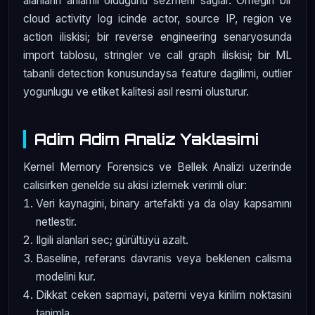
alanlarin anlamli oldugunu sezmeni saglar. Ornegin bir
cloud activity log icinde actor, source IP, region ve
action iliskisi; bir reverse engineering senaryosunda
import tablosu, stringler ve call graph iliskisi; bir ML
tabanli detection konusundaysa feature dagilimi, outlier
yogunlugu ve etiket kalitesi asıl resmi olusturur.
Adim Adim Analiz Yaklasimi
Kernel Memory Forensics ve Bellek Analizi uzerinde
calisirken genelde su akisi izlemek verimli olur:
Veri kaynagini, binary artefakti ya da olay kapsamını
netlestir.
Ilgili alanlari sec; gürültüyü azalt.
Baseline, referans davranis veya beklenen calisma
modelini kur.
Dikkat ceken sapmayi, paterni veya kirilim noktasini
tanimla.