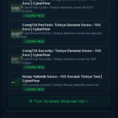
Soru | CyberFlow
CyberFlow CySA+ Türkçe deneme sınavı ile SOC
analist,…
ÜCRETSİZ
CompTIA PenTest+ Türkçe Deneme Sınavı – 100
Soru | CyberFlow
CyberFlow PenTest+ Türkçe deneme sınavı ile kapsam
bel…
ÜCRETSİZ
CompTIA Security+ Türkçe Deneme Sınavı – 100
Soru | CyberFlow
CyberFlow Security+ Türkçe deneme sınavı ile 100
özgün…
ÜCRETSİZ
Nmap Yetkinlik Sınavı – 100 Soruluk Türkçe Test |
CyberFlow
100 soruluk ücretsiz Türkçe Nmap yetkinlik sınavı ile…
ÜCRETSİZ
🆓 Tüm Ücretsiz Sınavları Gör