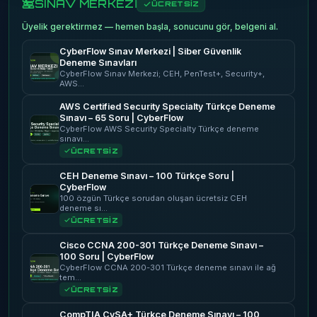
SINAV MERKEZİ
ÜCRETSİZ
Üyelik gerektirmez — hemen başla, sonucunu gör, belgeni al.
CyberFlow Sınav Merkezi | Siber Güvenlik
Deneme Sınavları
CyberFlow Sınav Merkezi; CEH, PenTest+, Security+,
AWS…
AWS Certified Security Specialty Türkçe Deneme
Sınavı – 65 Soru | CyberFlow
CyberFlow AWS Security Specialty Türkçe deneme
sınavı…
ÜCRETSİZ
CEH Deneme Sınavı – 100 Türkçe Soru |
CyberFlow
100 özgün Türkçe sorudan oluşan ücretsiz CEH
deneme sı…
ÜCRETSİZ
Cisco CCNA 200-301 Türkçe Deneme Sınavı –
100 Soru | CyberFlow
CyberFlow CCNA 200-301 Türkçe deneme sınavı ile ağ
tem…
ÜCRETSİZ
CompTIA CySA+ Türkçe Deneme Sınavı – 100