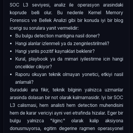
SOC L3 seviyesi, analiz ile operasyon arasindaki
koprude belli olur. Bu nedenle Kernel Memory
Forensics ve Bellek Analizi gibi bir konuda iyi bir blog
icerigi su sorulara yanit vermelidir:
Bu bulgu detection mantigina nasil doner?
Hangi alanlar izlenmeli ya da zenginlestirilmeli?
Hangi yanlis pozitif kaynaklari beklenir?
Kural, playbook ya da mimari iyilestirme icin hangi
oncelikler cikiyor?
Raporu okuyan teknik olmayan yonetici, etkiyi nasil
anlamali?
Buradaki ana fikir, teknik bilginin yalnizca uzmanlar
arasinda dolasan bir not olarak kalmamasidir. Iyi bir SOC
L3 calismasi, hem analisti hem detection muhendisini
hem de karar vericiyi ayni veri etrafinda hizalar. Eger bir
bulgu yalnizca "ilginc" olarak kalip aksiyona
donusmuyorsa, egitim degerine ragmen operasyonel