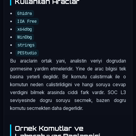
Kullanilan Araclar
Ghidra
IDA Free
x64dbg
WinDbg
strings
PEStudio
Bu araclarin ortak yani, analistin veriyi dogrudan
gormesine yardim etmeleridir. Yine de arac bilgisi tek
basina yeterli degildir. Bir komutu calistirmak ile o
komutun neden calistirildigini ve hangi soruya cevap
verdigini bilmek arasinda ciddi fark vardir. SOC L3
seviyesinde dogru soruyu secmek, bazen dogru
komutu secmekten daha degerlidir.
Ornek Komutlar ve