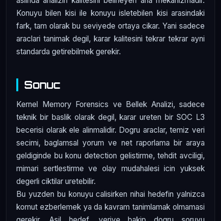
aslinda analizin kalitesini belirleyen ana mekanizmadir.
Konuyu bilen kisi ile konuyu isletebilen kisi arasindaki
fark, tam olarak bu seviyede ortaya cikar. Yani sadece
araclari tanimak degil, karar kalitesini tekrar tekrar ayni
standarda getirebilmek gerekir.
Sonuc
Kernel Memory Forensics ve Bellek Analizi, sadece
teknik bir baslik olarak degil, karar ureten bir SOC L3
becerisi olarak ele alinmalidir. Dogru araclar, temiz veri
secimi, baglamsal yorum ve net raporlama bir araya
geldiginde bu konu detection gelistirme, tehdit avciligi,
mimari sertlestirme ve olay mudahalesi icin yuksek
degerli ciktilar uretebilir.
Bu yuzden bu konuyu calisirken nihai hedefin yalnizca
komut ezberlemek ya da kavram tanimlamak olmamasi
gerekir. Asil hedef, veriye bakip dogru soruyu