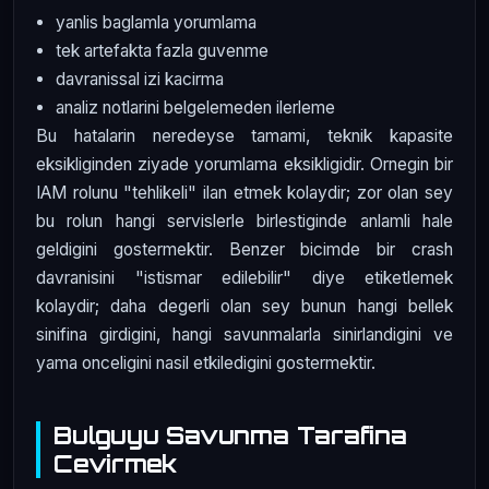
yanlis baglamla yorumlama
tek artefakta fazla guvenme
davranissal izi kacirma
analiz notlarini belgelemeden ilerleme
Bu hatalarin neredeyse tamami, teknik kapasite
eksikliginden ziyade yorumlama eksikligidir. Ornegin bir
IAM rolunu "tehlikeli" ilan etmek kolaydir; zor olan sey
bu rolun hangi servislerle birlestiginde anlamli hale
geldigini gostermektir. Benzer bicimde bir crash
davranisini "istismar edilebilir" diye etiketlemek
kolaydir; daha degerli olan sey bunun hangi bellek
sinifina girdigini, hangi savunmalarla sinirlandigini ve
yama onceligini nasil etkiledigini gostermektir.
Bulguyu Savunma Tarafina
Cevirmek