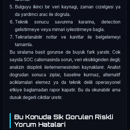
Bulguyu ikinci bir veri kaynagi, zaman cizelgesi ya
da yardimci arac ile dogrula.
Teknik sonucu savunma kararina, detection
gelistirmeye veya mimari iyilestirmeye bagla.
Tekrarlanabilir notlar ve kanitlar ile belgelemeyi
tamamla.
Bu siralama basit gorunse de buyuk fark yaratir. Cok
sayida SOC calismasinda sorun, veri eksikliginden degil;
analizin disiplinli ilerlememesinden kaynaklanir. Analist
dogrudan sonuca ziplar, baseline kurmaz, alternatif
aciklamalari elemez ya da teknik delili operasyonel
etkiye baglamadan rapor kapatir. Bu da okunabilir ama
dusuk degerli ciktilar uretir.
Bu Konuda Sik Gorulen Riskli
Yorum Hatalari