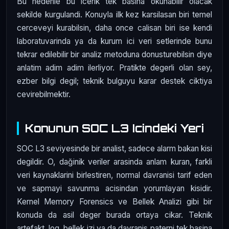
Bu nedenle bu icerik tek basina okunabilir olacak
sekilde kurgulandi. Konuyla ilk kez karsilasan biri temel
cerceveyi kurabilsin, daha once calisan biri ise kendi
laboratuvarinda ya da kurum ici veri setlerinde bunu
tekrar edilebilir bir analiz metoduna donusturebilsin diye
anlatim adim adim ilerliyor. Pratikte degerli olan sey,
ezber bilgi degil; teknik bulguyu karar destek ciktiya
cevirebilmektir.
Konunun SOC L3 Icindeki Yeri
SOC L3 seviyesinde bir analist, sadece alarm bakan kisi
degildir. O, dağinik veriler arasinda anlam kuran, farkli
veri kaynaklarini birlestiren, normal davranisi tarif eden
ve sapmayi savunma acisindan yorumlayan kisidir.
Kernel Memory Forensics ve Bellek Analizi gibi bir
konuda da asil deger burada ortaya cikar. Teknik
artefakt, log, bellek izi ya da davranis paterni tek basina