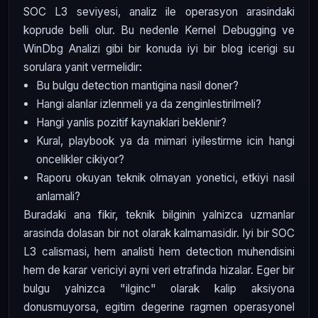
SOC L3 seviyesi, analiz ile operasyon arasindaki
koprude belli olur. Bu nedenle Kernel Debugging ve
WinDbg Analizi gibi bir konuda iyi bir blog icerigi su
sorulara yanit vermelidir:
Bu bulgu detection mantigina nasil doner?
Hangi alanlar izlenmeli ya da zenginlestirilmeli?
Hangi yanlis pozitif kaynaklari beklenir?
Kural, playbook ya da mimari iyilestirme icin hangi
oncelikler cikiyor?
Raporu okuyan teknik olmayan yonetici, etkiyi nasil
anlamali?
Buradaki ana fikir, teknik bilginin yalnizca uzmanlar
arasinda dolasan bir not olarak kalmamasidir. Iyi bir SOC
L3 calismasi, hem analisti hem detection muhendisini
hem de karar vericiyi ayni veri etrafinda hizalar. Eger bir
bulgu yalnizca "ilginc" olarak kalip aksiyona
donusmuyorsa, egitim degerine ragmen operasyonel