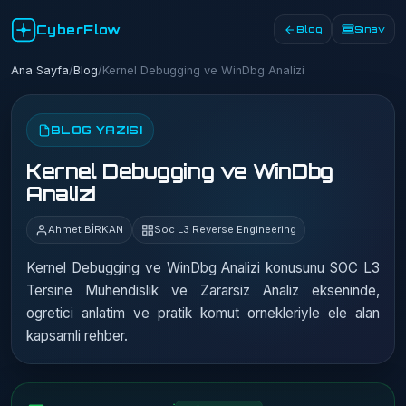
CyberFlow
Blog
Sınav
Ana Sayfa
/
Blog
/
Kernel Debugging ve WinDbg Analizi
BLOG YAZISI
Kernel Debugging ve WinDbg
Analizi
Ahmet BİRKAN
Soc L3 Reverse Engineering
Kernel Debugging ve WinDbg Analizi konusunu SOC L3
Tersine Muhendislik ve Zararsiz Analiz ekseninde,
ogretici anlatim ve pratik komut ornekleriyle ele alan
kapsamli rehber.