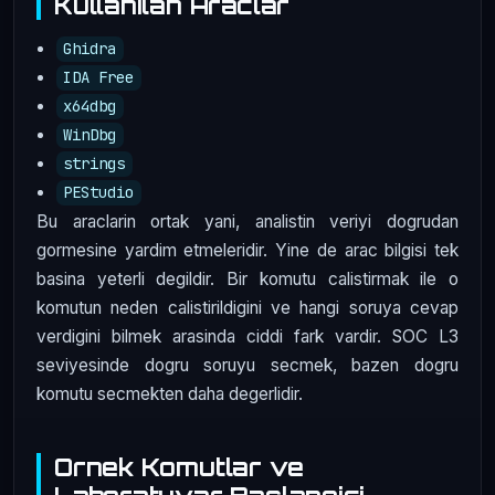
Kullanilan Araclar
Ghidra
IDA Free
x64dbg
WinDbg
strings
PEStudio
Bu araclarin ortak yani, analistin veriyi dogrudan
gormesine yardim etmeleridir. Yine de arac bilgisi tek
basina yeterli degildir. Bir komutu calistirmak ile o
komutun neden calistirildigini ve hangi soruya cevap
verdigini bilmek arasinda ciddi fark vardir. SOC L3
seviyesinde dogru soruyu secmek, bazen dogru
komutu secmekten daha degerlidir.
Ornek Komutlar ve