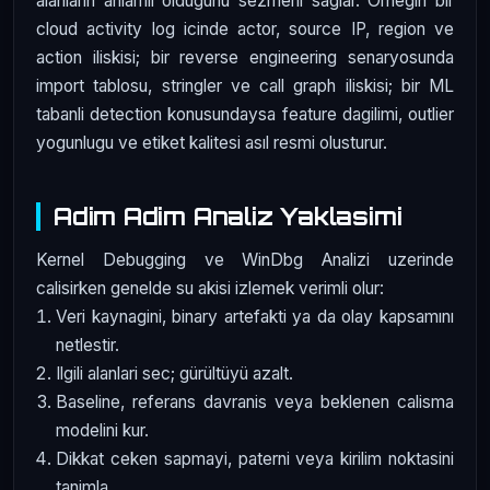
alanlarin anlamli oldugunu sezmeni saglar. Ornegin bir
cloud activity log icinde actor, source IP, region ve
action iliskisi; bir reverse engineering senaryosunda
import tablosu, stringler ve call graph iliskisi; bir ML
tabanli detection konusundaysa feature dagilimi, outlier
yogunlugu ve etiket kalitesi asıl resmi olusturur.
Adim Adim Analiz Yaklasimi
Kernel Debugging ve WinDbg Analizi uzerinde
calisirken genelde su akisi izlemek verimli olur:
Veri kaynagini, binary artefakti ya da olay kapsamını
netlestir.
Ilgili alanlari sec; gürültüyü azalt.
Baseline, referans davranis veya beklenen calisma
modelini kur.
Dikkat ceken sapmayi, paterni veya kirilim noktasini
tanimla.