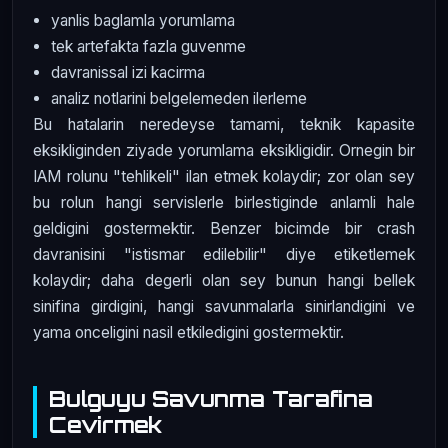
yanlis baglamla yorumlama
tek artefakta fazla guvenme
davranissal izi kacirma
analiz notlarini belgelemeden ilerleme
Bu hatalarin neredeyse tamami, teknik kapasite
eksikliginden ziyade yorumlama eksikligidir. Ornegin bir
IAM rolunu "tehlikeli" ilan etmek kolaydir; zor olan sey
bu rolun hangi servislerle birlestiginde anlamli hale
geldigini gostermektir. Benzer bicimde bir crash
davranisini "istismar edilebilir" diye etiketlemek
kolaydir; daha degerli olan sey bunun hangi bellek
sinifina girdigini, hangi savunmalarla sinirlandigini ve
yama onceligini nasil etkiledigini gostermektir.
Bulguyu Savunma Tarafina
Cevirmek