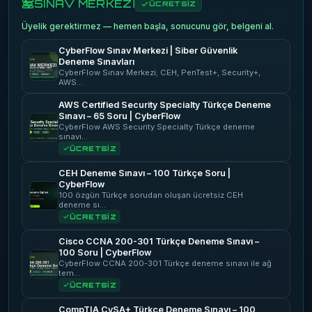
SINAV MERKEZİ
ÜCRETSİZ
Üyelik gerektirmez — hemen başla, sonucunu gör, belgeni al.
CyberFlow Sınav Merkezi | Siber Güvenlik
Deneme Sınavları
CyberFlow Sınav Merkezi; CEH, PenTest+, Security+,
AWS…
AWS Certified Security Specialty Türkçe Deneme
Sınavı – 65 Soru | CyberFlow
CyberFlow AWS Security Specialty Türkçe deneme
sınavı…
ÜCRETSİZ
CEH Deneme Sınavı – 100 Türkçe Soru |
CyberFlow
100 özgün Türkçe sorudan oluşan ücretsiz CEH
deneme sı…
ÜCRETSİZ
Cisco CCNA 200-301 Türkçe Deneme Sınavı –
100 Soru | CyberFlow
CyberFlow CCNA 200-301 Türkçe deneme sınavı ile ağ
tem…
ÜCRETSİZ
CompTIA CySA+ Türkçe Deneme Sınavı – 100