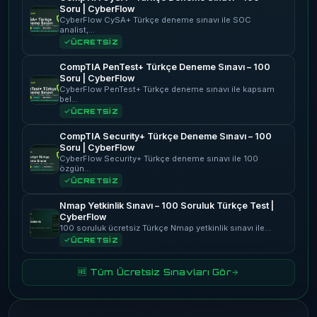
Soru | CyberFlow
CyberFlow CySA+ Türkçe deneme sınavı ile SOC
analist,…
ÜCRETSİZ
CompTIA PenTest+ Türkçe Deneme Sınavı – 100
Soru | CyberFlow
CyberFlow PenTest+ Türkçe deneme sınavı ile kapsam
bel…
ÜCRETSİZ
CompTIA Security+ Türkçe Deneme Sınavı – 100
Soru | CyberFlow
CyberFlow Security+ Türkçe deneme sınavı ile 100
özgün…
ÜCRETSİZ
Nmap Yetkinlik Sınavı – 100 Soruluk Türkçe Test |
CyberFlow
100 soruluk ücretsiz Türkçe Nmap yetkinlik sınavı ile…
ÜCRETSİZ
🆓 Tüm Ücretsiz Sınavları Gör