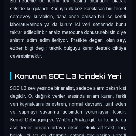
Bu nedenle bu icerik tek basina okunabilir olacak
sekilde kurgulandi. Konuyla ilk kez karsilasan biri temel
cerceveyi kurabilsin, daha once calisan biri ise kendi
laboratuvarinda ya da kurum ici veri setlerinde bunu
tekrar edilebilir bir analiz metoduna donusturebilsin diye
anlatim adim adim ilerliyor. Pratikte degerli olan sey,
ezber bilgi degil; teknik bulguyu karar destek ciktiya
cevirebilmektir.
Konunun SOC L3 Icindeki Yeri
SOC L3 seviyesinde bir analist, sadece alarm bakan kisi
degildir. O, dağinik veriler arasinda anlam kuran, farkli
veri kaynaklarini birlestiren, normal davranisi tarif eden
ve sapmayi savunma acisindan yorumlayan kisidir.
Kernel Debugging ve WinDbg Analizi gibi bir konuda da
asil deger burada ortaya cikar. Teknik artefakt, log,
bellek izi ya da davranis paterni tek basina yeterli