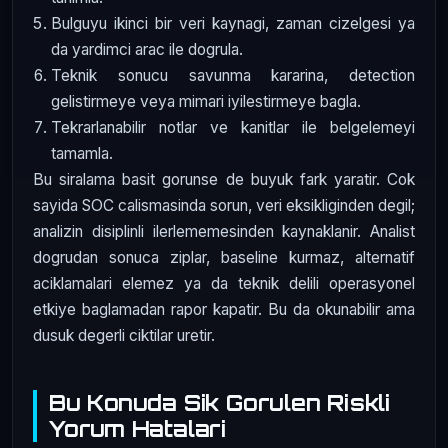
Bulguyu ikinci bir veri kaynagi, zaman cizelgesi ya
da yardimci arac ile dogrula.
Teknik sonucu savunma kararina, detection
gelistirmeye veya mimari iyilestirmeye bagla.
Tekrarlanabilir notlar ve kanitlar ile belgelemeyi
tamamla.
Bu siralama basit gorunse de buyuk fark yaratir. Cok
sayida SOC calismasinda sorun, veri eksikliginden degil;
analizin disiplinli ilerlememesinden kaynaklanir. Analist
dogrudan sonuca ziplar, baseline kurmaz, alternatif
aciklamalari elemez ya da teknik delili operasyonel
etkiye baglamadan rapor kapatir. Bu da okunabilir ama
dusuk degerli ciktilar uretir.
Bu Konuda Sik Gorulen Riskli
Yorum Hatalari