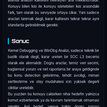
aslinda analizin kalitesini belirleyen ana mekanizmadir.
Konuyu bilen kisi ile konuyu isletebilen kisi arasindaki
fark, tam olarak bu seviyede ortaya cikar. Yani sadece
araclari tanimak degil, karar kalitesini tekrar tekrar ayni
standarda getirebilmek gerekir.
Sonuc
Kernel Debugging ve WinDbg Analizi, sadece teknik bir
baslik olarak degil, karar ureten bir SOC L3 becerisi
olarak ele alinmalidir. Dogru araclar, temiz veri secimi,
baglamsal yorum ve net raporlama bir araya geldiginde
bu konu detection gelistirme, tehdit avciligi, mimari
sertlestirme ve olay mudahalesi icin yuksek degerli
ciktilar uretebilir.
Bu yuzden bu konuyu calisirken nihai hedefin yalnizca
komut ezberlemek ya da kavram tanimlamak olmamasi
gerekir. Asil hedef, veriye bakip dogru soruyu