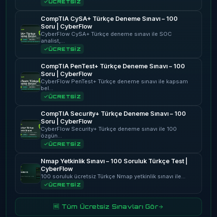
ÜCRETSİZ
CompTIA CySA+ Türkçe Deneme Sınavı – 100
Soru | CyberFlow
CyberFlow CySA+ Türkçe deneme sınavı ile SOC
analist,…
ÜCRETSİZ
CompTIA PenTest+ Türkçe Deneme Sınavı – 100
Soru | CyberFlow
CyberFlow PenTest+ Türkçe deneme sınavı ile kapsam
bel…
ÜCRETSİZ
CompTIA Security+ Türkçe Deneme Sınavı – 100
Soru | CyberFlow
CyberFlow Security+ Türkçe deneme sınavı ile 100
özgün…
ÜCRETSİZ
Nmap Yetkinlik Sınavı – 100 Soruluk Türkçe Test |
CyberFlow
100 soruluk ücretsiz Türkçe Nmap yetkinlik sınavı ile…
ÜCRETSİZ
🆓 Tüm Ücretsiz Sınavları Gör