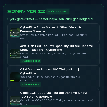
SINAV MERKEZİ
ÜCRETSİZ
Üyelik gerektirmez — hemen başla, sonucunu gör, belgeni al.
CyberFlow Sınav Merkezi | Siber Güvenlik
Deneme Sınavları
CyberFlow Sınav Merkezi; CEH, PenTest+, Security+,
AWS…
AWS Certified Security Specialty Türkçe Deneme
Sınavı – 65 Soru | CyberFlow
CyberFlow AWS Security Specialty Türkçe deneme
sınavı…
ÜCRETSİZ
CEH Deneme Sınavı – 100 Türkçe Soru |
CyberFlow
100 özgün Türkçe sorudan oluşan ücretsiz CEH
deneme sı…
ÜCRETSİZ
Cisco CCNA 200-301 Türkçe Deneme Sınavı –
100 Soru | CyberFlow
CyberFlow CCNA 200-301 Türkçe deneme sınavı ile ağ
tem…