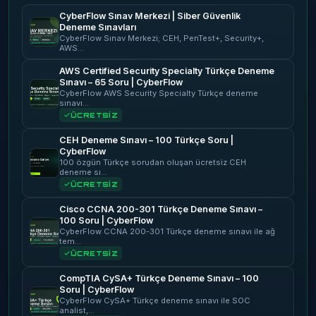
CyberFlow Sınav Merkezi | Siber Güvenlik
Deneme Sınavları
CyberFlow Sınav Merkezi; CEH, PenTest+, Security+,
AWS…
AWS Certified Security Specialty Türkçe Deneme
Sınavı – 65 Soru | CyberFlow
CyberFlow AWS Security Specialty Türkçe deneme
sınavı…
ÜCRETSİZ
CEH Deneme Sınavı – 100 Türkçe Soru |
CyberFlow
100 özgün Türkçe sorudan oluşan ücretsiz CEH
deneme sı…
ÜCRETSİZ
Cisco CCNA 200-301 Türkçe Deneme Sınavı –
100 Soru | CyberFlow
CyberFlow CCNA 200-301 Türkçe deneme sınavı ile ağ
tem…
ÜCRETSİZ
CompTIA CySA+ Türkçe Deneme Sınavı – 100
Soru | CyberFlow
CyberFlow CySA+ Türkçe deneme sınavı ile SOC
analist,…