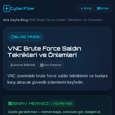
CyberFlow
Blog
Sınav
Ana Sayfa
/
Blog
/
VNC Brute Force Saldırı Teknikleri ve Önlemleri
BLOG YAZISI
VNC Brute Force Saldırı
Teknikleri ve Önlemleri
Ahmet BİRKAN
Vnc Pentest
VNC üzerindeki brute force saldırı tekniklerini ve bunlara
karşı alınacak güvenlik önlemlerini keşfedin.
SINAV MERKEZİ
ÜCRETSİZ
Üyelik gerektirmez — hemen başla, sonucunu gör, belgeni al.