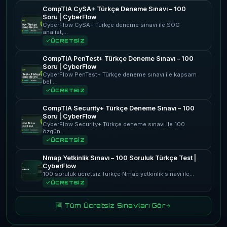
CompTIA CySA+ Türkçe Deneme Sınavı – 100
Soru | CyberFlow
CyberFlow CySA+ Türkçe deneme sınavı ile SOC
analist,…
ÜCRETSİZ
CompTIA PenTest+ Türkçe Deneme Sınavı – 100
Soru | CyberFlow
CyberFlow PenTest+ Türkçe deneme sınavı ile kapsam
bel…
ÜCRETSİZ
CompTIA Security+ Türkçe Deneme Sınavı – 100
Soru | CyberFlow
CyberFlow Security+ Türkçe deneme sınavı ile 100
özgün…
ÜCRETSİZ
Nmap Yetkinlik Sınavı – 100 Soruluk Türkçe Test |
CyberFlow
100 soruluk ücretsiz Türkçe Nmap yetkinlik sınavı ile…
ÜCRETSİZ
🆓 Tüm Ücretsiz Sınavları Gör