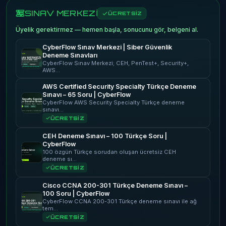
SINAV MERKEZİ
ÜCRETSİZ
Üyelik gerektirmez — hemen başla, sonucunu gör, belgeni al.
CyberFlow Sınav Merkezi | Siber Güvenlik
Deneme Sınavları
CyberFlow Sınav Merkezi; CEH, PenTest+, Security+,
AWS…
AWS Certified Security Specialty Türkçe Deneme
Sınavı – 65 Soru | CyberFlow
CyberFlow AWS Security Specialty Türkçe deneme
sınavı…
ÜCRETSİZ
CEH Deneme Sınavı – 100 Türkçe Soru |
CyberFlow
100 özgün Türkçe sorudan oluşan ücretsiz CEH
deneme sı…
ÜCRETSİZ
Cisco CCNA 200-301 Türkçe Deneme Sınavı –
100 Soru | CyberFlow
CyberFlow CCNA 200-301 Türkçe deneme sınavı ile ağ
tem…
ÜCRETSİZ