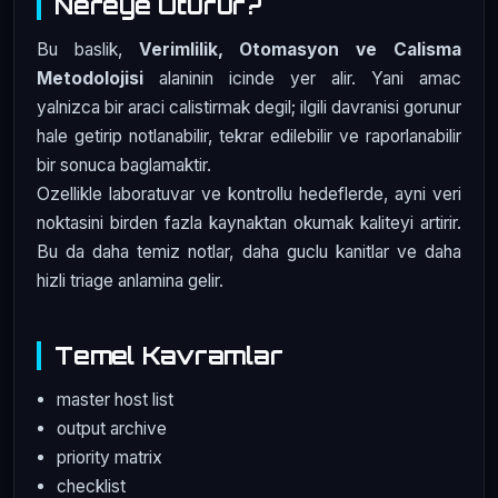
Nereye Oturur?
Bu baslik,
Verimlilik, Otomasyon ve Calisma
Metodolojisi
alaninin icinde yer alir. Yani amac
yalnizca bir araci calistirmak degil; ilgili davranisi gorunur
hale getirip notlanabilir, tekrar edilebilir ve raporlanabilir
bir sonuca baglamaktir.
Ozellikle laboratuvar ve kontrollu hedeflerde, ayni veri
noktasini birden fazla kaynaktan okumak kaliteyi artirir.
Bu da daha temiz notlar, daha guclu kanitlar ve daha
hizli triage anlamina gelir.
Temel Kavramlar
master host list
output archive
priority matrix
checklist