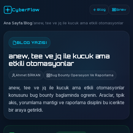
CyberFlow
Blog
Sınav
Ana Sayfa
/
Blog
/
anew, tee ve jq ile kucuk ama etkili otomasyonlar
BLOG YAZISI
anew, tee ve jq ile kucuk ama
etkili otomasyonlar
Ahmet BİRKAN
Bug Bounty Operasyon Ve Raporlama
anew, tee ve jq ile kucuk ama etkili otomasyonlar
konusunu bug bounty baglaminda ogrenin. Araclar, tipik
akis, yorumlama mantigi ve raporlama disiplini bu icerikte
bir araya getirildi.