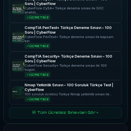
Soru | CyberFlow
CyberFlow CySA+ Türkçe deneme sınavı ile SOC
analist,…
ÜCRETSİZ
CompTIA PenTest+ Türkçe Deneme Sınavı – 100
Soru | CyberFlow
CyberFlow PenTest+ Türkçe deneme sınavı ile kapsam
bel…
ÜCRETSİZ
CompTIA Security+ Türkçe Deneme Sınavı – 100
Soru | CyberFlow
CyberFlow Security+ Türkçe deneme sınavı ile 100
özgün…
ÜCRETSİZ
Nmap Yetkinlik Sınavı – 100 Soruluk Türkçe Test |
CyberFlow
100 soruluk ücretsiz Türkçe Nmap yetkinlik sınavı ile…
ÜCRETSİZ
🆓 Tüm Ücretsiz Sınavları Gör