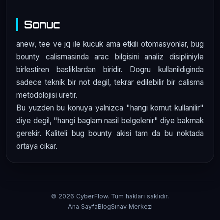
Sonuc
anew, tee ve jq ile kucuk ama etkili otomasyonlar, bug
bounty calismasinda arac bilgisini analiz disipliniyle
birlestiren basliklardan biridir. Dogru kullanildiginda
sadece teknik bir not degil, tekrar edilebilir bir calisma
metodolojisi uretir.
Bu yuzden bu konuya yalnizca "hangi komut kullanilir"
diye degil, "hangi baglam nasil belgelenir" diye bakmak
gerekir. Kaliteli bug bounty akisi tam da bu noktada
ortaya cikar.
© 2026 CyberFlow. Tüm hakları saklıdır.
Ana Sayfa
Blog
Sınav Merkezi