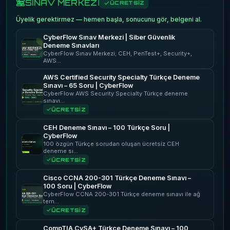
SINAV MERKEZİ
ÜCRETSİZ
Üyelik gerektirmez — hemen başla, sonucunu gör, belgeni al.
CyberFlow Sınav Merkezi | Siber Güvenlik
Deneme Sınavları
CyberFlow Sınav Merkezi; CEH, PenTest+, Security+,
AWS…
AWS Certified Security Specialty Türkçe Deneme
Sınavı – 65 Soru | CyberFlow
CyberFlow AWS Security Specialty Türkçe deneme
sınavı…
ÜCRETSİZ
CEH Deneme Sınavı – 100 Türkçe Soru |
CyberFlow
100 özgün Türkçe sorudan oluşan ücretsiz CEH
deneme sı…
ÜCRETSİZ
Cisco CCNA 200-301 Türkçe Deneme Sınavı –
100 Soru | CyberFlow
CyberFlow CCNA 200-301 Türkçe deneme sınavı ile ağ
tem…
ÜCRETSİZ
CompTIA CySA+ Türkçe Deneme Sınavı – 100