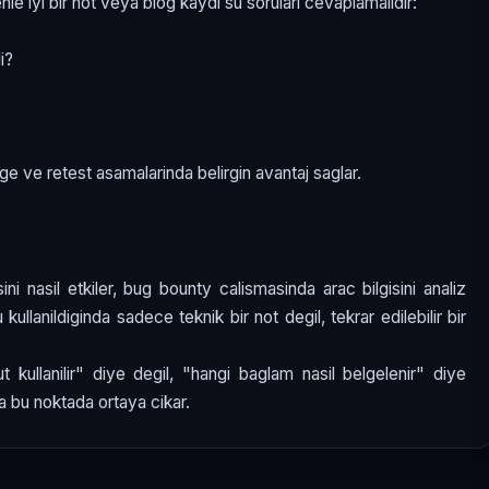
le iyi bir not veya blog kaydi su sorulari cevaplamalidir:
i?
e ve retest asamalarinda belirgin avantaj saglar.
ni nasil etkiler, bug bounty calismasinda arac bilgisini analiz
ru kullanildiginda sadece teknik bir not degil, tekrar edilebilir bir
ullanilir" diye degil, "hangi baglam nasil belgelenir" diye
a bu noktada ortaya cikar.