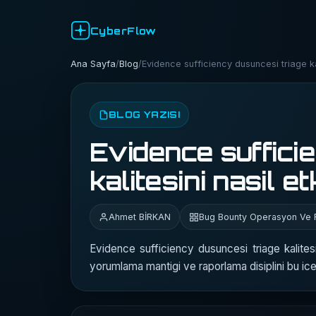
CyberFlow
Ana Sayfa
/
Blog
/
Evidence sufficiency dusuncesi triage kal
BLOG YAZISI
Evidence suffici
kalitesini nasil et
Ahmet BİRKAN
Bug Bounty Operasyon Ve 
Evidence sufficiency dusuncesi triage kalitesi
yorumlama mantigi ve raporlama disiplini bu iceri