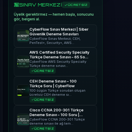
SINAV MERKEZİ
ÜCRETSİZ
Üyelik gerektirmez — hemen başla, sonucunu
gör, belgeni al.
CyberFlow Sınav Merkezi | Siber
Güvenlik Deneme Sınavları
CyberFlow Sınav Merkezi; CEH,
PenTest+, Security+, AWS…
AWS Certified Security Specialty
Türkçe Deneme Sınavı – 65 Soru
| CyberFlow
CyberFlow AWS Security Specialty
Türkçe deneme sınavı…
ÜCRETSİZ
CEH Deneme Sınavı – 100
Türkçe Soru | CyberFlow
100 özgün Türkçe sorudan oluşan
ücretsiz CEH deneme sı…
ÜCRETSİZ
Cisco CCNA 200-301 Türkçe
Deneme Sınavı – 100 Soru |
CyberFlow
CyberFlow CCNA 200-301 Türkçe
deneme sınavı ile ağ tem…
ÜCRETSİZ