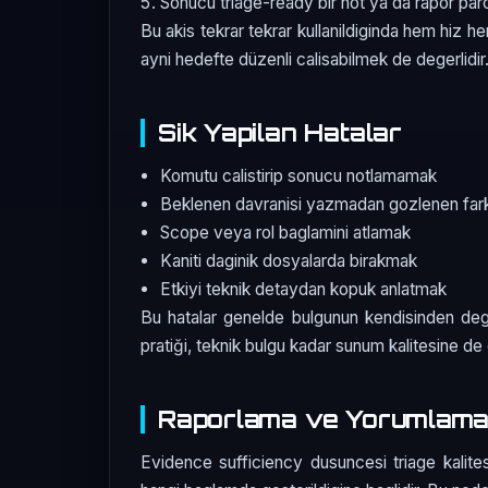
Sonucu triage-ready bir not ya da rapor parc
Bu akis tekrar tekrar kullanildiginda hem hiz h
ayni hedefte düzenli calisabilmek de degerlidir
Sik Yapilan Hatalar
Komutu calistirip sonucu notlamamak
Beklenen davranisi yazmadan gozlenen fark
Scope veya rol baglamini atlamak
Kaniti daginik dosyalarda birakmak
Etkiyi teknik detaydan kopuk anlatmak
Bu hatalar genelde bulgunun kendisinden degil
pratiği, teknik bulgu kadar sunum kalitesine de 
Raporlama ve Yorumlama
Evidence sufficiency dusuncesi triage kalitesin