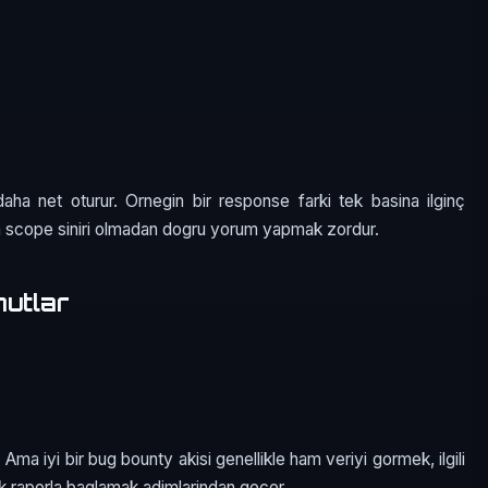
ha net oturur. Ornegin bir response farki tek basina ilginç
ya scope siniri olmadan dogru yorum yapmak zordur.
mutlar
 Ama iyi bir bug bounty akisi genellikle ham veriyi gormek, ilgili
k raporla baglamak adimlarindan gecer.