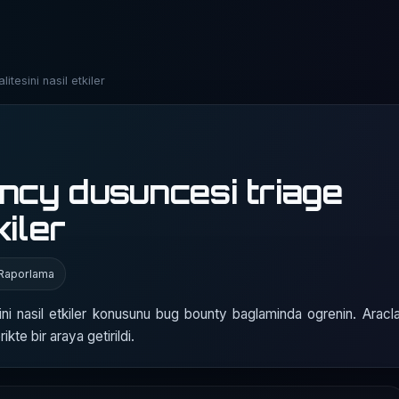
itesini nasil etkiler
ency dusuncesi triage
kiler
Raporlama
ni nasil etkiler konusunu bug bounty baglaminda ogrenin. Araclar,
kte bir araya getirildi.