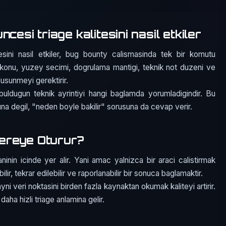
cesi triage kalitesini nasil etkiler
esini nasil etkiler, bug bounty calismasinda tek bir komutu
konu, yuzey secimi, dogrulama mantigi, teknik not duzeni ve
 dusunmeyi gerektirir.
buldugun teknik ayrintiyi hangi baglamda yorumladigindir. Bu
suna degil, "neden boyle bakilir" sorusuna da cevap verir.
ereye Oturur?
ninin icinde yer alir. Yani amac yalnizca bir araci calistirmak
bilir, tekrar edilebilir ve raporlanabilir bir sonuca baglamaktir.
yni veri noktasini birden fazla kaynaktan okumak kaliteyi artirir.
aha hizli triage anlamina gelir.