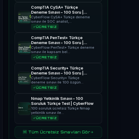
CompTIA CySA+ Türkçe
Deneme Sınavı – 100 Soru |
CyberFlow
CyberFlow CySA+ Türkçe deneme
sınavı ile SOC analist,…
ÜCRETSİZ
CompTIA PenTest+ Türkçe
Deneme Sınavı – 100 Soru |
CyberFlow
CyberFlow PenTest+ Türkçe deneme
sınavı ile kapsam bel…
ÜCRETSİZ
CompTIA Security+ Türkçe
Deneme Sınavı – 100 Soru |
CyberFlow
CyberFlow Security+ Türkçe
deneme sınavı ile 100 özgün…
ÜCRETSİZ
Nmap Yetkinlik Sınavı – 100
Soruluk Türkçe Test | CyberFlow
100 soruluk ücretsiz Türkçe Nmap
yetkinlik sınavı ile…
ÜCRETSİZ
🆓 Tüm Ücretsiz Sınavları Gör