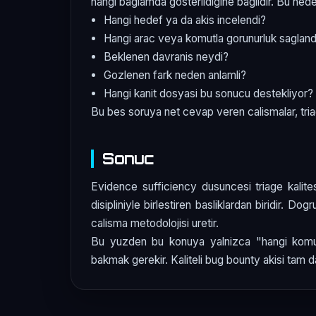
hangi baglamda gosterildigine baglidir. Bu neden
Hangi hedef ya da akis incelendi?
Hangi arac veya komutla gorunurluk sagland
Beklenen davranis neydi?
Gozlenen fark neden anlamli?
Hangi kanit dosyasi bu sonucu destekliyor?
Bu bes soruya net cevap veren calismalar, triag
Sonuc
Evidence sufficiency dusuncesi triage kalitesi
disipliniyle birlestiren basliklardan biridir. Dog
calisma metodolojisi uretir.
Bu yuzden bu konuya yalnizca "hangi komut k
bakmak gerekir. Kaliteli bug bounty akisi tam d