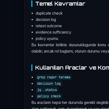
Temel Kavramlar
duplicate check
decision log
retest outcome
evidence sufficiency
policy uyumu
Bu kavramlar birlikte dusunuldugunde konu da
olabilir; ancak rol baglami, oturum durumu ve
Kullanilan Araclar ve Ko
grep rapor tarama
decision log
jq .status
policy check
Bu araclarin hepsi her durumda gerekli degildir.
alani ayiklamak, notu duzenlemek ve son olara