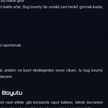
asi haline getir
em kalite artar. Bug bounty'de surekli yeni hedef gormek kadar,
.
i raporlamak
, anlatim ve kayit eksikliginden sorun cikarir. Iyi bug bounty
dayanir.
 Boyutu
i nasil etkiler gibi konularda rapor kalitesi, teknik davranisin