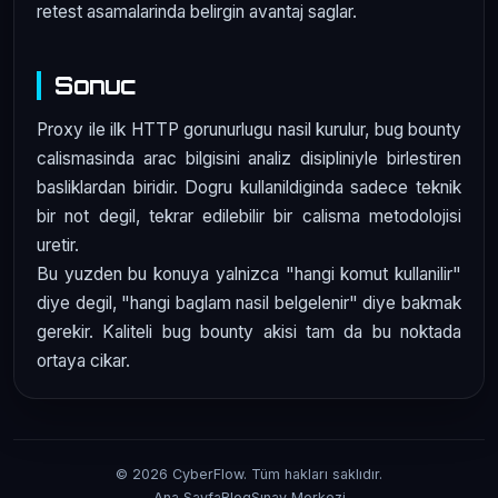
retest asamalarinda belirgin avantaj saglar.
Sonuc
Proxy ile ilk HTTP gorunurlugu nasil kurulur, bug bounty
calismasinda arac bilgisini analiz disipliniyle birlestiren
basliklardan biridir. Dogru kullanildiginda sadece teknik
bir not degil, tekrar edilebilir bir calisma metodolojisi
uretir.
Bu yuzden bu konuya yalnizca "hangi komut kullanilir"
diye degil, "hangi baglam nasil belgelenir" diye bakmak
gerekir. Kaliteli bug bounty akisi tam da bu noktada
ortaya cikar.
© 2026 CyberFlow. Tüm hakları saklıdır.
Ana Sayfa
Blog
Sınav Merkezi