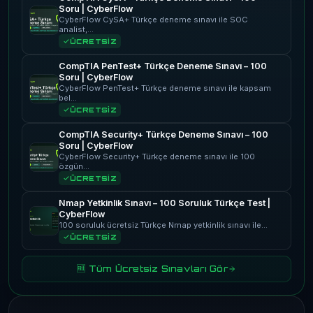
Soru | CyberFlow
CyberFlow CySA+ Türkçe deneme sınavı ile SOC
analist,…
ÜCRETSİZ
CompTIA PenTest+ Türkçe Deneme Sınavı – 100
Soru | CyberFlow
CyberFlow PenTest+ Türkçe deneme sınavı ile kapsam
bel…
ÜCRETSİZ
CompTIA Security+ Türkçe Deneme Sınavı – 100
Soru | CyberFlow
CyberFlow Security+ Türkçe deneme sınavı ile 100
özgün…
ÜCRETSİZ
Nmap Yetkinlik Sınavı – 100 Soruluk Türkçe Test |
CyberFlow
100 soruluk ücretsiz Türkçe Nmap yetkinlik sınavı ile…
ÜCRETSİZ
🆓 Tüm Ücretsiz Sınavları Gör