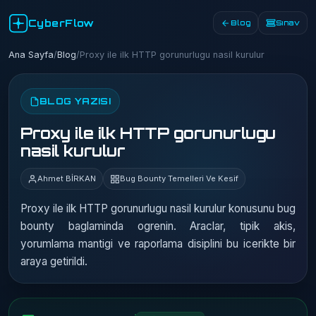
CyberFlow
Blog
Sınav
Ana Sayfa
/
Blog
/
Proxy ile ilk HTTP gorunurlugu nasil kurulur
BLOG YAZISI
Proxy ile ilk HTTP gorunurlugu
nasil kurulur
Ahmet BİRKAN
Bug Bounty Temelleri Ve Kesif
Proxy ile ilk HTTP gorunurlugu nasil kurulur konusunu bug
bounty baglaminda ogrenin. Araclar, tipik akis,
yorumlama mantigi ve raporlama disiplini bu icerikte bir
araya getirildi.