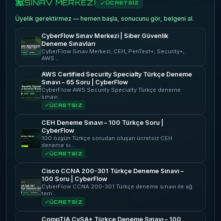
SINAV MERKEZİ
ÜCRETSİZ
Üyelik gerektirmez — hemen başla, sonucunu gör, belgeni al.
CyberFlow Sınav Merkezi | Siber Güvenlik
Deneme Sınavları
CyberFlow Sınav Merkezi; CEH, PenTest+, Security+,
AWS…
AWS Certified Security Specialty Türkçe Deneme
Sınavı – 65 Soru | CyberFlow
CyberFlow AWS Security Specialty Türkçe deneme
sınavı…
ÜCRETSİZ
CEH Deneme Sınavı – 100 Türkçe Soru |
CyberFlow
100 özgün Türkçe sorudan oluşan ücretsiz CEH
deneme sı…
ÜCRETSİZ
Cisco CCNA 200-301 Türkçe Deneme Sınavı –
100 Soru | CyberFlow
CyberFlow CCNA 200-301 Türkçe deneme sınavı ile ağ
tem…
ÜCRETSİZ
CompTIA CySA+ Türkçe Deneme Sınavı – 100