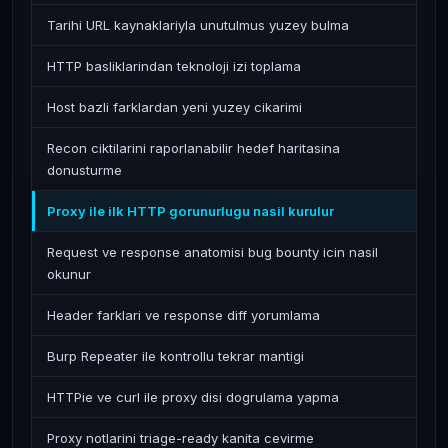
Tarihi URL kaynaklariyla unutulmus yuzey bulma
HTTP basliklarindan teknoloji izi toplama
Host bazli farklardan yeni yuzey cikarimi
Recon ciktilarini raporlanabilir hedef haritasina
donusturme
Proxy ile ilk HTTP gorunurlugu nasil kurulur
Request ve response anatomisi bug bounty icin nasil
okunur
Header farklari ve response diff yorumlama
Burp Repeater ile kontrollu tekrar mantigi
HTTPie ve curl ile proxy disi dogrulama yapma
Proxy notlarini triage-ready kanita cevirme