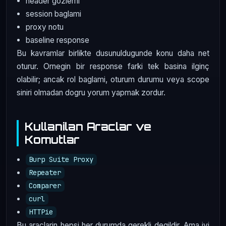
header gozlemi
session baglami
proxy notu
baseline response
Bu kavramlar birlikte dusunuldugunde konu daha net
oturur. Ornegin bir response farki tek basina ilginç
olabilir; ancak rol baglami, oturum durumu veya scope
siniri olmadan dogru yorum yapmak zordur.
Kullanilan Araclar ve
Komutlar
Burp Suite Proxy
Repeater
Comparer
curl
HTTPie
Bu araclarin hepsi her durumda gerekli degildir. Ama iyi