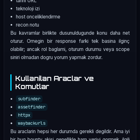
tarihi URL
teknoloji izi
host onceliklendirme
recon notu
Bu kavramlar birlikte dusunuldugunde konu daha net
oturur. Ornegin bir response farki tek basina ilginç
olabilir; ancak rol baglami, oturum durumu veya scope
siniri olmadan dogru yorum yapmak zordur.
Kullanilan Araclar ve
Komutlar
subfinder
assetfinder
httpx
waybackurls
Bu araclarin hepsi her durumda gerekli degildir. Ama iyi
bir bug bounty akisi genellikle ham veriyi gormek, ilgili