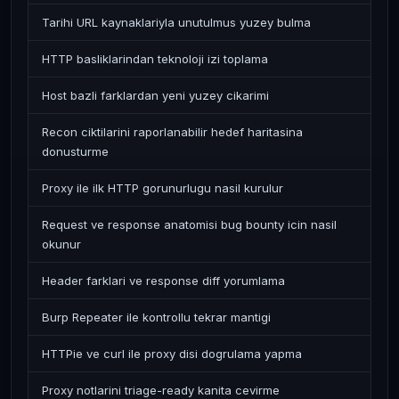
Tarihi URL kaynaklariyla unutulmus yuzey bulma
HTTP basliklarindan teknoloji izi toplama
Host bazli farklardan yeni yuzey cikarimi
Recon ciktilarini raporlanabilir hedef haritasina
donusturme
Proxy ile ilk HTTP gorunurlugu nasil kurulur
Request ve response anatomisi bug bounty icin nasil
okunur
Header farklari ve response diff yorumlama
Burp Repeater ile kontrollu tekrar mantigi
HTTPie ve curl ile proxy disi dogrulama yapma
Proxy notlarini triage-ready kanita cevirme