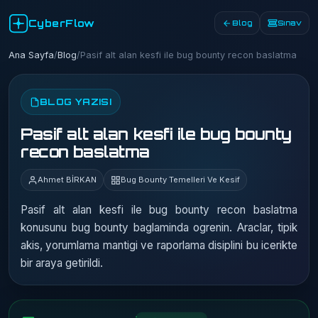
CyberFlow
Blog
Sınav
Ana Sayfa
/
Blog
/
Pasif alt alan kesfi ile bug bounty recon baslatma
BLOG YAZISI
Pasif alt alan kesfi ile bug bounty
recon baslatma
Ahmet BİRKAN
Bug Bounty Temelleri Ve Kesif
Pasif alt alan kesfi ile bug bounty recon baslatma
konusunu bug bounty baglaminda ogrenin. Araclar, tipik
akis, yorumlama mantigi ve raporlama disiplini bu icerikte
bir araya getirildi.