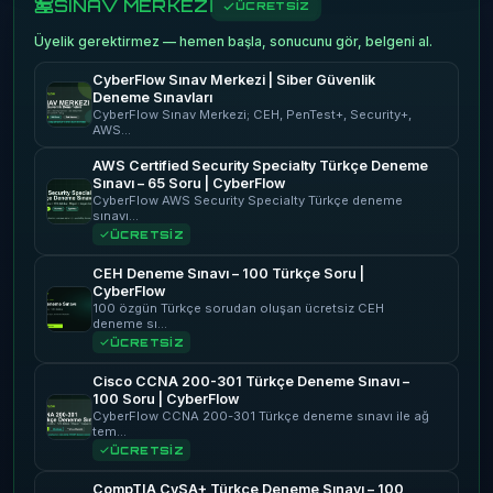
SINAV MERKEZİ
ÜCRETSİZ
Üyelik gerektirmez — hemen başla, sonucunu gör, belgeni al.
CyberFlow Sınav Merkezi | Siber Güvenlik
Deneme Sınavları
CyberFlow Sınav Merkezi; CEH, PenTest+, Security+,
AWS…
AWS Certified Security Specialty Türkçe Deneme
Sınavı – 65 Soru | CyberFlow
CyberFlow AWS Security Specialty Türkçe deneme
sınavı…
ÜCRETSİZ
CEH Deneme Sınavı – 100 Türkçe Soru |
CyberFlow
100 özgün Türkçe sorudan oluşan ücretsiz CEH
deneme sı…
ÜCRETSİZ
Cisco CCNA 200-301 Türkçe Deneme Sınavı –
100 Soru | CyberFlow
CyberFlow CCNA 200-301 Türkçe deneme sınavı ile ağ
tem…
ÜCRETSİZ
CompTIA CySA+ Türkçe Deneme Sınavı – 100