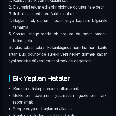
Konuya ait ilk veri noktasini sec
Davranisi tekrar edilebilir bicimde gorunur hale getir
Ilgili alanlari ayikla ve farklari not et
Baglami rol, oturum, hedef veya kapsam bilgisiyle
tamamla
Sonucu triage-ready bir not ya da rapor parcasi
haline getir
Bu akis tekrar tekrar kullanildiginda hem hiz hem kalite
artar. Bug bounty'de surekli yeni hedef gormek kadar,
ayni hedefte düzenli calisabilmek de degerlidir.
Sik Yapilan Hatalar
Komutu calistirip sonucu notlamamak
Beklenen davranisi yazmadan gozlenen farki
raporlamak
Scope veya rol baglamini atlamak
Kaniti daginik dosyalarda birakmak