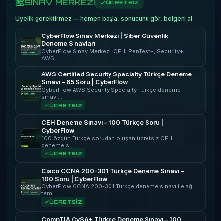
SINAV MERKEZİ
ÜCRETSİZ
Üyelik gerektirmez — hemen başla, sonucunu gör, belgeni al.
CyberFlow Sınav Merkezi | Siber Güvenlik
Deneme Sınavları
CyberFlow Sınav Merkezi; CEH, PenTest+, Security+,
AWS…
AWS Certified Security Specialty Türkçe Deneme
Sınavı – 65 Soru | CyberFlow
CyberFlow AWS Security Specialty Türkçe deneme
sınavı…
ÜCRETSİZ
CEH Deneme Sınavı – 100 Türkçe Soru |
CyberFlow
100 özgün Türkçe sorudan oluşan ücretsiz CEH
deneme sı…
ÜCRETSİZ
Cisco CCNA 200-301 Türkçe Deneme Sınavı –
100 Soru | CyberFlow
CyberFlow CCNA 200-301 Türkçe deneme sınavı ile ağ
tem…
ÜCRETSİZ
CompTIA CySA+ Türkçe Deneme Sınavı – 100