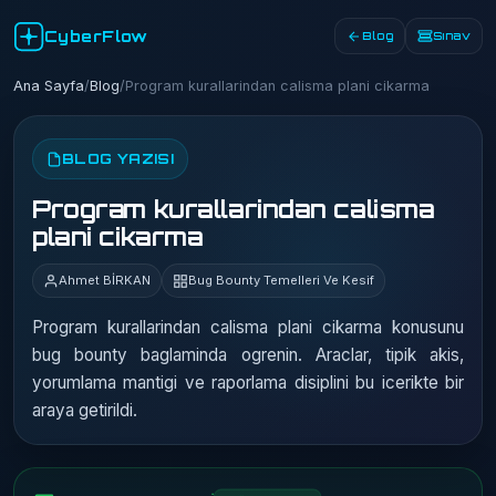
CyberFlow
Blog
Sınav
Ana Sayfa
/
Blog
/
Program kurallarindan calisma plani cikarma
BLOG YAZISI
Program kurallarindan calisma
plani cikarma
Ahmet BİRKAN
Bug Bounty Temelleri Ve Kesif
Program kurallarindan calisma plani cikarma konusunu
bug bounty baglaminda ogrenin. Araclar, tipik akis,
yorumlama mantigi ve raporlama disiplini bu icerikte bir
araya getirildi.