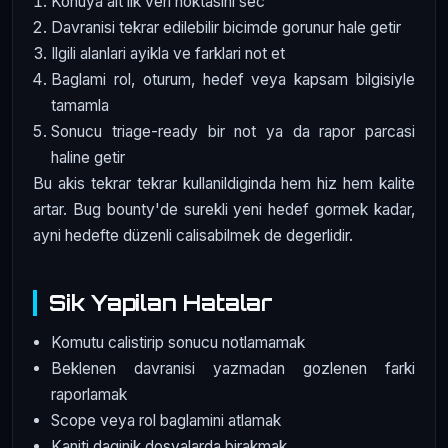
Konuya ait ilk veri noktasini sec
Davranisi tekrar edilebilir bicimde gorunur hale getir
Ilgili alanlari ayikla ve farklari not et
Baglami rol, oturum, hedef veya kapsam bilgisiyle
tamamla
Sonucu triage-ready bir not ya da rapor parcasi
haline getir
Bu akis tekrar tekrar kullanildiginda hem hiz hem kalite
artar. Bug bounty'de surekli yeni hedef gormek kadar,
ayni hedefte düzenli calisabilmek de degerlidir.
Sik Yapilan Hatalar
Komutu calistirip sonucu notlamamak
Beklenen davranisi yazmadan gozlenen farki
raporlamak
Scope veya rol baglamini atlamak
Kaniti daginik dosyalarda birakmak