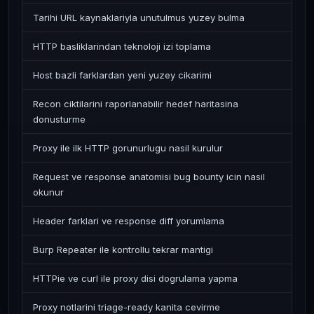
Tarihi URL kaynaklariyla unutulmus yuzey bulma
HTTP basliklarindan teknoloji izi toplama
Host bazli farklardan yeni yuzey cikarimi
Recon ciktilarini raporlanabilir hedef haritasina
donusturme
Proxy ile ilk HTTP gorunurlugu nasil kurulur
Request ve response anatomisi bug bounty icin nasil
okunur
Header farklari ve response diff yorumlama
Burp Repeater ile kontrollu tekrar mantigi
HTTPie ve curl ile proxy disi dogrulama yapma
Proxy notlarini triage-ready kanita cevirme