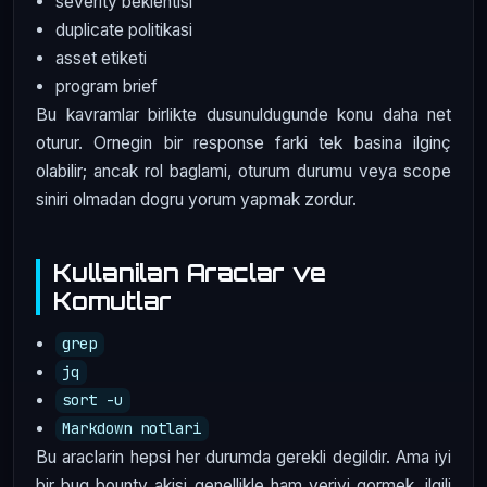
severity beklentisi
duplicate politikasi
asset etiketi
program brief
Bu kavramlar birlikte dusunuldugunde konu daha net
oturur. Ornegin bir response farki tek basina ilginç
olabilir; ancak rol baglami, oturum durumu veya scope
siniri olmadan dogru yorum yapmak zordur.
Kullanilan Araclar ve
Komutlar
grep
jq
sort -u
Markdown notlari
Bu araclarin hepsi her durumda gerekli degildir. Ama iyi
bir bug bounty akisi genellikle ham veriyi gormek, ilgili