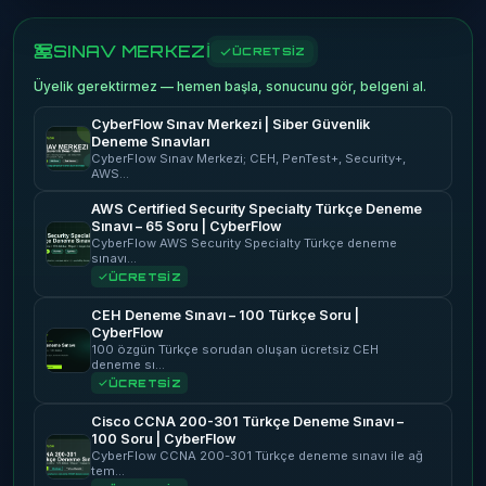
SINAV MERKEZİ
ÜCRETSİZ
Üyelik gerektirmez — hemen başla, sonucunu gör, belgeni al.
CyberFlow Sınav Merkezi | Siber Güvenlik
Deneme Sınavları
CyberFlow Sınav Merkezi; CEH, PenTest+, Security+,
AWS…
AWS Certified Security Specialty Türkçe Deneme
Sınavı – 65 Soru | CyberFlow
CyberFlow AWS Security Specialty Türkçe deneme
sınavı…
ÜCRETSİZ
CEH Deneme Sınavı – 100 Türkçe Soru |
CyberFlow
100 özgün Türkçe sorudan oluşan ücretsiz CEH
deneme sı…
ÜCRETSİZ
Cisco CCNA 200-301 Türkçe Deneme Sınavı –
100 Soru | CyberFlow
CyberFlow CCNA 200-301 Türkçe deneme sınavı ile ağ
tem…