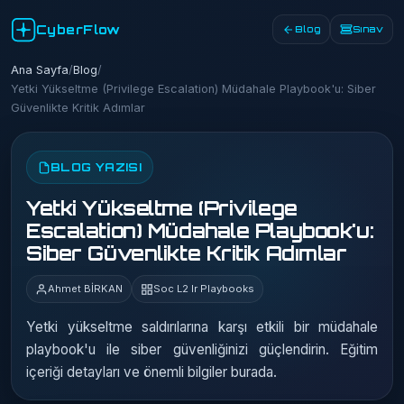
CyberFlow
Blog
Sınav
Ana Sayfa
/
Blog
/
Yetki Yükseltme (Privilege Escalation) Müdahale Playbook'u: Siber
Güvenlikte Kritik Adımlar
BLOG YAZISI
Yetki Yükseltme (Privilege
Escalation) Müdahale Playbook'u:
Siber Güvenlikte Kritik Adımlar
Ahmet BİRKAN
Soc L2 Ir Playbooks
Yetki yükseltme saldırılarına karşı etkili bir müdahale
playbook'u ile siber güvenliğinizi güçlendirin. Eğitim
içeriği detayları ve önemli bilgiler burada.