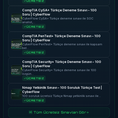
ÜCRETSİZ
CompTIA CySA+ Türkçe Deneme Sınavı – 100
Soru | CyberFlow
CyberFlow CySA+ Türkçe deneme sınavı ile SOC
analist,…
ÜCRETSİZ
CompTIA PenTest+ Türkçe Deneme Sınavı – 100
Soru | CyberFlow
CyberFlow PenTest+ Türkçe deneme sınavı ile kapsam
bel…
ÜCRETSİZ
CompTIA Security+ Türkçe Deneme Sınavı – 100
Soru | CyberFlow
CyberFlow Security+ Türkçe deneme sınavı ile 100
özgün…
ÜCRETSİZ
Nmap Yetkinlik Sınavı – 100 Soruluk Türkçe Test |
CyberFlow
100 soruluk ücretsiz Türkçe Nmap yetkinlik sınavı ile…
ÜCRETSİZ
🆓 Tüm Ücretsiz Sınavları Gör