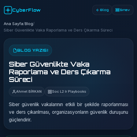
CyberFlow
Blog
Sınav
Ana Sayfa
/
Blog
/
Siber Güvenlikte Vaka Raporlama ve Ders Çıkarma Süreci
BLOG YAZISI
Siber Güvenlikte Vaka
Raporlama ve Ders Çıkarma
Süreci
Ahmet BİRKAN
Soc L2 Ir Playbooks
Siber güvenlik vakalarının etkili bir şekilde raporlanması
ve ders çıkarılması, organizasyonların güvenlik duruşunu
güçlendirir.