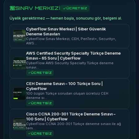
SINAV MERKEZİ
ÜCRETSİZ
Üyelik gerektirmez — hemen başla, sonucunu gör, belgeni al.
CyberFlow Sınav Merkezi | Siber Güvenlik
Deneme Sınavları
CyberFlow Sınav Merkezi; CEH, PenTest+, Security+,
AWS…
AWS Certified Security Specialty Türkçe Deneme
Sınavı – 65 Soru | CyberFlow
CyberFlow AWS Security Specialty Türkçe deneme
sınavı…
ÜCRETSİZ
CEH Deneme Sınavı – 100 Türkçe Soru |
CyberFlow
100 özgün Türkçe sorudan oluşan ücretsiz CEH
deneme sı…
ÜCRETSİZ
Cisco CCNA 200-301 Türkçe Deneme Sınavı –
100 Soru | CyberFlow
CyberFlow CCNA 200-301 Türkçe deneme sınavı ile ağ
tem…
ÜCRETSİZ