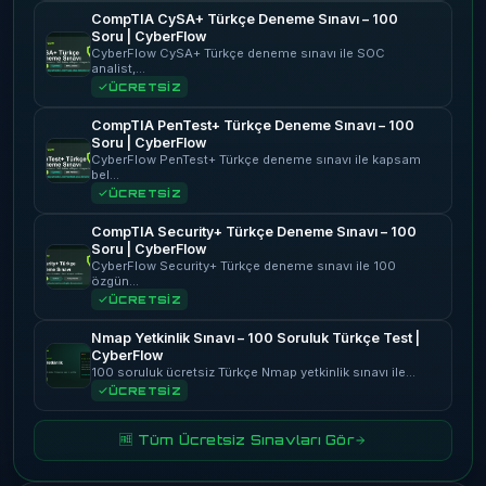
CompTIA CySA+ Türkçe Deneme Sınavı – 100
Soru | CyberFlow
CyberFlow CySA+ Türkçe deneme sınavı ile SOC
analist,…
ÜCRETSİZ
CompTIA PenTest+ Türkçe Deneme Sınavı – 100
Soru | CyberFlow
CyberFlow PenTest+ Türkçe deneme sınavı ile kapsam
bel…
ÜCRETSİZ
CompTIA Security+ Türkçe Deneme Sınavı – 100
Soru | CyberFlow
CyberFlow Security+ Türkçe deneme sınavı ile 100
özgün…
ÜCRETSİZ
Nmap Yetkinlik Sınavı – 100 Soruluk Türkçe Test |
CyberFlow
100 soruluk ücretsiz Türkçe Nmap yetkinlik sınavı ile…
ÜCRETSİZ
🆓 Tüm Ücretsiz Sınavları Gör